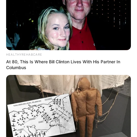
Laras Kinanda
Nyimas Ratu Rafa
HEALTHYREHABCARE
At 80, This Is Where Bill Clinton Lives With His Partner In
Columbus
Shenina Cinnamon
Megan Domani