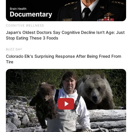
(foto: instagram/taniaqumsoani)
4. Bengong aja cakep amat ya
COGNITIVE WELLNESS
Japan's Oldest Doctors Say Cognitive Decline Isn't Age: Just
Stop Eating These 3 Foods
BUZZ DAY
Colorado Elk's Surprising Response After Being Freed From
Tire