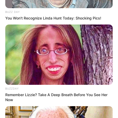
TAGS
AKTRIS
MODEL
SELEBRITI INDONESIA
TANIA QUMSOANI
BUZZ DAY
You Won't Recognize Linda Hunt Today: Shocking Pics!
BUZZDAY
Remember Lizzie? Take A Deep Breath Before You See Her
Now