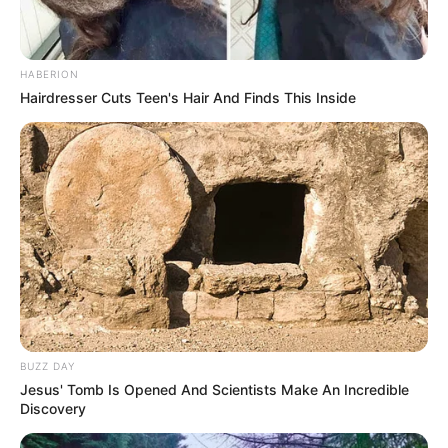
HABERION
Hairdresser Cuts Teen's Hair And Finds This Inside
BUZZ DAY
Jesus' Tomb Is Opened And Scientists Make An Incredible
Discovery