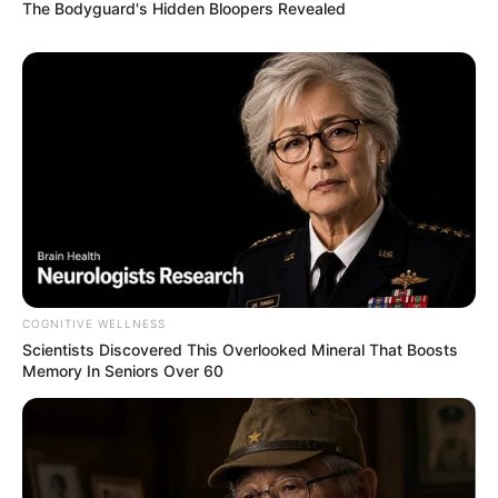
The Bodyguard's Hidden Bloopers Revealed
Ukuran Tubuh: –
Ukuran Sepatu: –
Ukuran Baju: –
Pendidikan
SMA Negeri 35 Jakarta;
Perbanas Institute, S-1 Manajemen (nonaktif)
Keluarga
COGNITIVE WELLNESS
Ayah: –
Scientists Discovered This Overlooked Mineral That Boosts
Memory In Seniors Over 60
Ibu: –
Saudara Laki-laki: –
Saudara Perempuan: –