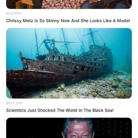
BUZZDAY
Chrissy Metz Is So Skinny Now And She Looks Like A Model
BUZZ DAY
Scientists Just Shocked The World In The Black Sea!
LIHAT ARTIKEL LAINNYA