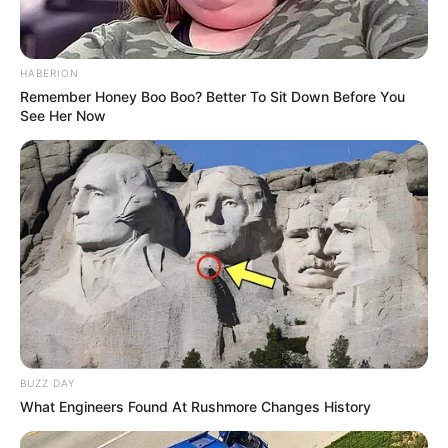
HABERION
Remember Honey Boo Boo? Better To Sit Down Before You
See Her Now
(foto: instagram/taniaqumsoani)
3. Cocok banget ya dengan penampilan feminim
BUZZ DAY
What Engineers Found At Rushmore Changes History