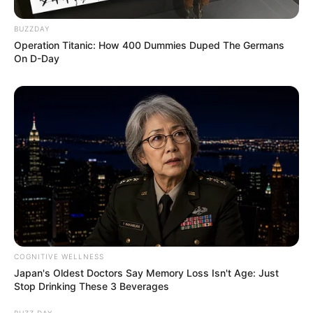
Beby Tsabina
Salshabilla Adriani
BUZZDAY
Operation Titanic: How 400 Dummies Duped The Germans
On D-Day
TULIS KOMENTAR
Alamat email Anda tidak akan dipublikasikan.
Ruas yang wajib ditandai
*
COGNITIVE WELLNESS
Japan's Oldest Doctors Say Memory Loss Isn't Age: Just
Stop Drinking These 3 Beverages
BUZZ DAY