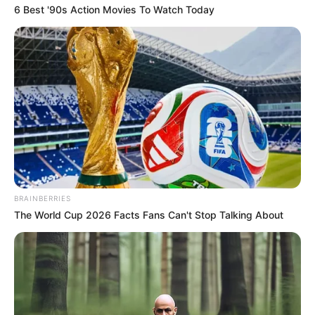
11
6 Best '90s Action Movies To Watch Today
VOTE
fans love
Tanggal Lahir:
Tempat Lahir:
18 Juli
2000
Jakarta
,
Indonesia
Umur:
Profesi:
26 Tahun
Aktris
,
Model
BRAINBERRIES
The World Cup 2026 Facts Fans Can't Stop Talking About
Edit
Tania Qumsoani adalah seorang aktris dan model yang berasal
Indonesia.
Namanya mulai terkenal saat membintangi sinetron
Samudera
Cinta
(2020). Selain itu, ia juga membintangi web series yang