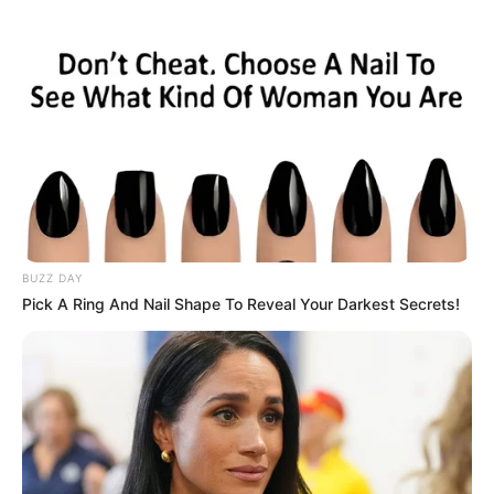
ketika keluar rumah.
Zodiaknya adalah cancer.
Ia berada dibawah naungan Gallery Management.
Ia diketahui suka makan batagor.
Ia mengawali kariernya di dunia akting sejak usia 20 tahun.
Masuk di dunia hiburan ditawarin oleh teman ibunya untuk
casting lalu keterusan hingga sekarang.
Akting utamanya di FTV.
BUZZ DAY
Pick A Ring And Nail Shape To Reveal Your Darkest Secrets!
Baca juga:
Biodata, Profil, dan Fakta Melsy Delsini
Sinetron
Suparman Reborn 3
(2024), sebagai Hilmi
Kesetiaan Janji Cinta
(RCTI | 2023), sebagai Arin
Setinggi Bintang di Langit
(RCTI | 2021), sebagai Valerie