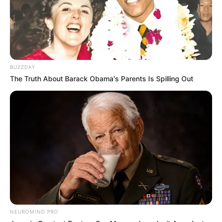
BUZZDAY
The Truth About Barack Obama's Parents Is Spilling Out
Serem! 9 Chat Ojek Online &
Pelanggan Ini Bikin Auto
Merinding
NEUROMIND PRO