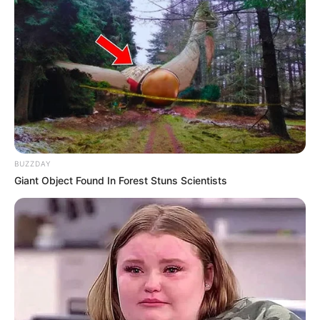
BUZZDAY
Giant Object Found In Forest Stuns Scientists
(foto: instagram/taniaqumsoani)
3. Di bawah sinar matahari, auranya kian terpancar