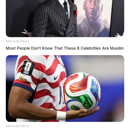
Baca juga:
Biodata, Profil, dan Fakta Rey Mbayang
Mute
BRAINBERRIES
Most People Don't Know That These 8 Celebrities Are Muslim
BRAINBERRIES