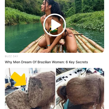
Quotes
Ingat, kamu diciptakan untuk lebih
Berkah terungkap dengan cara yang tak terduga
Maafkan dirimu sendiri karena melupakan harga
dirimu
BUZZ DAY
Why Men Dream Of Brazilian Women: 6 Key Secrets
Jangan biarkan kata-kata mereka menentukan harga
dirimu
Foto – foto Tania Qumsoani
1. Di sela-sela syuting sempatin selfie dulu