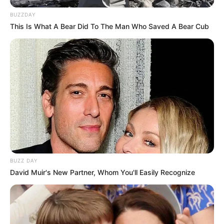
BUZZDAY
This Is What A Bear Did To The Man Who Saved A Bear Cub
(foto: instagram/taniaqumsoani)
5. Manyun, lagi mikirin apasih Tania?
BUZZ DAY
David Muir's New Partner, Whom You'll Easily Recognize