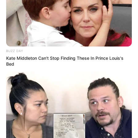
BUZZ DAY
Kate Middleton Can't Stop Finding These In Prince Louis's
Bed
(foto: instagram/taniaqumsoani)
FAQ
Siapa Tania Qumsoani?
Dia adalah aktris dan model kelahiran Indonesia.
Siapa nama asli Tania Qumsoani
?