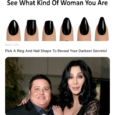
Langka Banget! 10 Pose Lucu
BUZZ DAY
Katak yang Bikin Ketawa
Pick A Ring And Nail Shape To Reveal Your Darkest Secrets!
Gemes
Ambyar! 10 Kalimat Baper
Pakai Bahasa Jawa Ini Bikin
Galau Abis