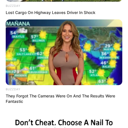
BUZZDAY
Lost Cargo On Highway Leaves Driver In Shock
Bikin Ngakak, 10 Potret
Cosplay Murah Pakai Bahan
Seadanya
BUZZDAY
They Forgot The Cameras Were On And The Results Were
Fantastic
Anti Mainstream, 10 Cara
Membawa Barang Belanjaan
Versi Warga Thailand