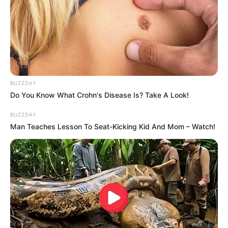
BUZZDAY
Do You Know What Crohn's Disease Is? Take A Look!
BUZZDAY
Man Teaches Lesson To Seat-Kicking Kid And Mom – Watch!
(foto: diynetwork)
9. Aroma yang pahit ternyata tak disukai oleh kucing,
cocok untuk melindungi tanaman kamu dari kucing