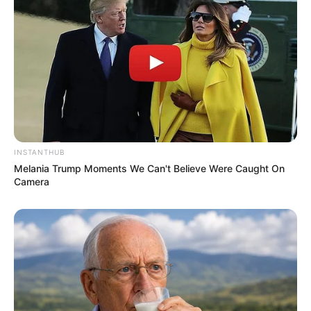
Manfaat Jeruk Kimkit,
Garam Himalaya,
Buah yang Bisa Dimakan
Berbentuk Kristal Pink
dengan Kulitnya
yang Dianggap Lebih
Sehat
INSTANTHUB
Melania Trump Moments We Can't Believe Were Caught On
Camera
10 Manfaat Minyak
10 Manfaat Lain Sabun
Kelapa, dari Kulit hingga
Batang, Gak Cuma untuk
Rambut
Badan