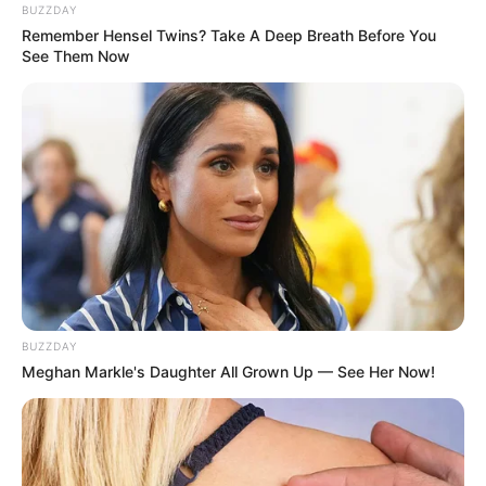
BUZZDAY
Remember Hensel Twins? Take A Deep Breath Before You
See Them Now
(foto: pexels/davidalbertocarmonacoto)
BUZZDAY
Meghan Markle's Daughter All Grown Up — See Her Now!
8. Tak hanya baik untuk tanah, tapi juga baik untuk
bahan kompos. Dapat mendorong bakteri pembusuk
lho