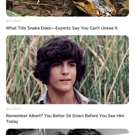
BUZZDAY
What This Snake Does—Experts Say You Can't Unsee It
(foto: wildcatconservation)
10. Seduhan teh juga berguna banget untuk
mencegah jamur tumbuh pada tanaman, jadi lebih
sehat deh
BUZZDAY
Remember Albert? You Better Sit Down Before You See Him
Today