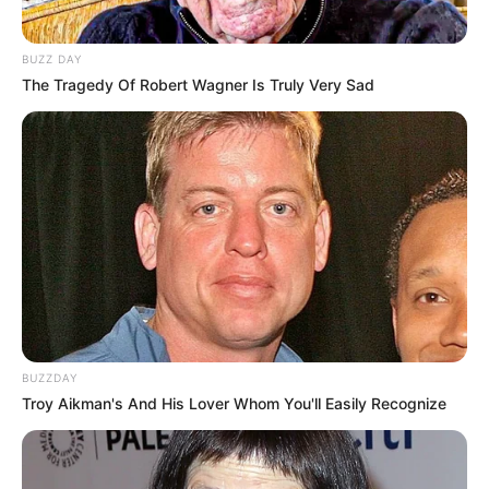
Tidur, Serasa Beristirahat di
Kamar Raja
BUZZ DAY
The Tragedy Of Robert Wagner Is Truly Very Sad
Tampil Lebih Modern, 7 Potret
Hasil Renovasi Rumah Berusia
90 Tahun
BUZZDAY
Troy Aikman's And His Lover Whom You'll Easily Recognize