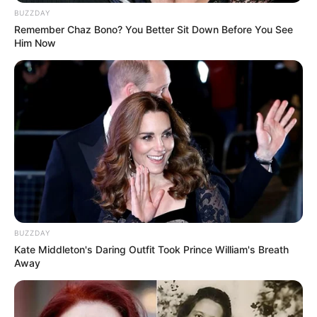
BUZZDAY
Remember Chaz Bono? You Better Sit Down Before You See
Him Now
Fail! 10 Potret Makanan Gagal
Dimasak yang Bikin Kamu
Nggak Selera
BUZZDAY
Kate Middleton's Daring Outfit Took Prince William's Breath
Away
10 Pose Manekin Anti
Mainstream yang Konyol