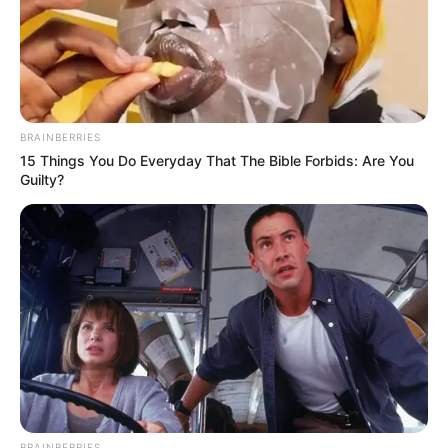
1. Dapat meretensi kelembapan tanah sehingga bisa
meningkatkan jumlah cacing yang ada di tanah, serta
Mute
meningkatkan kadar oksigen
BRAINBERRIES
15 Things You Do Everyday That The Bible Forbids: Are You
Guilty?
(foto: pexels/sippakornyamkasikorn)
BRAINBERRIES