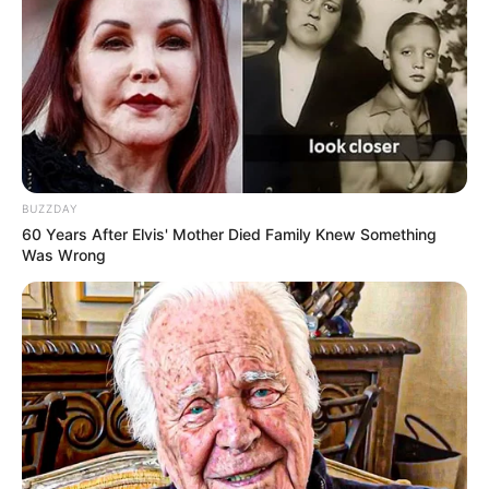
Banget
BUZZDAY
8 Kata Lucu Seputar Malam
60 Years After Elvis' Mother Died Family Knew Something
Minggu ala Jomblo yang Bikin
Was Wrong
Ngenes
10 Desain Kanopi Tempat