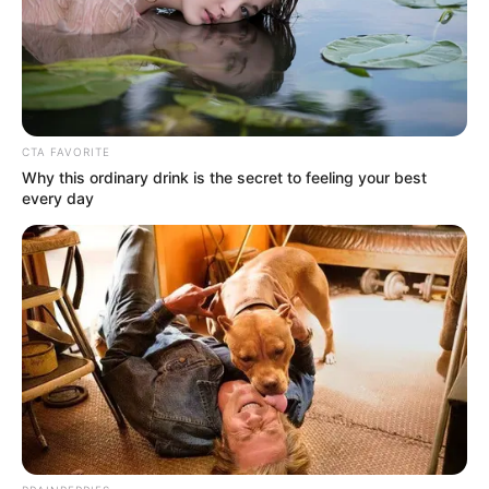
Kantong Teh untuk Pekarangan
Rumah
Penulis:
mira
|
21 Juli 2022
CTA FAVORITE
Why this ordinary drink is the secret to feeling your best
every day
Ternyata banyak sekali hal-hal di sekitar kita yang bisa
dimanfaatkan lebih dari seharusnya.
Misalnya saja kopi, seduhan paling enak diminum saat pagi hari
ini bisa bikin melek dan semangat untuk bergerak seharian. Tak
hanya itu, kopi juga bermanfaat untuk menggemburkan tanah di
pekarangan.
Uniknya tak hanya kopi, temannya yaitu teh juga memiliki banyak
manfaat. Tak hanya diminum, tapi juga bermanfaat untuk
kseuburan tanah dan pertumbuhn tanaman.