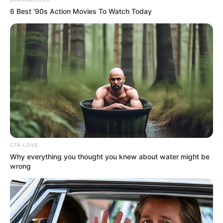
2. Menanam bibit di kantong tanah bisa lebih mudah
6 Best '90s Action Movies To Watch Today
dikarenakan menyediakan sumber makanan nabati
yang baik untuk tanaman
CTA LOVE
Why everything you thought you knew about water might be
wrong
(foto: unsplash/gallarotti)
3. Aromanya yang kuat ternyata bisa mencegah dan