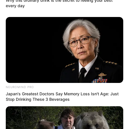
Why this ordinary drink is the secret to feeling your best
every day
NEUROMIND PRO
Japan's Greatest Doctors Say Memory Loss Isn't Age: Just
Stop Drinking These 3 Beverages
(foto: unsplash/drew)
6. Penambahaan kandungan asam yang ada di teh
sangat baik khususnya untuk tanaman seperti azalea,