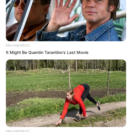
mengusir hama, kutu serta siput yang akan mendekat
BRAINBERRIES
It Might Be Quentin Tarantino's Last Movie
(foto: wikipedia)
BRAINBERRIES