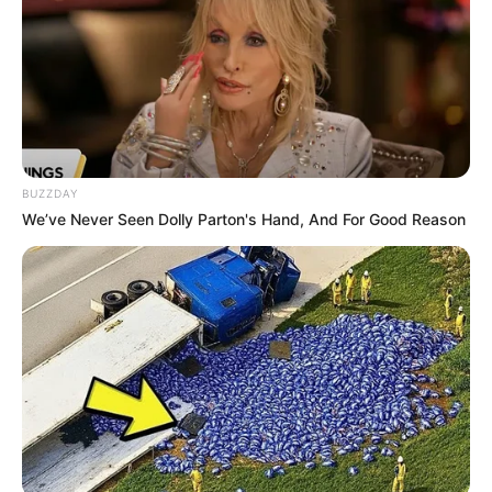
BUZZDAY
We’ve Never Seen Dolly Parton's Hand, And For Good Reason
Serem! 9 Chat Ojek Online &
Pelanggan Ini Bikin Auto
Merinding