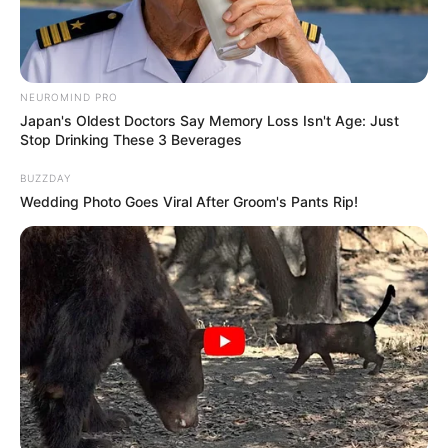
10 Manfaat Lain dari Olive
Barang Lebih Awet, 10
Oil, Gak Cuma untuk
Kegunaan Silica Gel yang
NEUROMIND PRO
Masak
Jarang Diketahu Orang
Japan's Oldest Doctors Say Memory Loss Isn't Age: Just
Stop Drinking These 3 Beverages
BUZZDAY
TULIS KOMENTAR
Wedding Photo Goes Viral After Groom's Pants Rip!
Alamat email Anda tidak akan dipublikasikan.
Ruas yang wajib ditandai
*