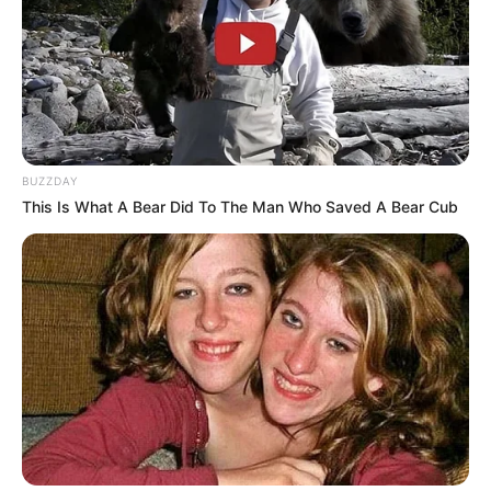
pakis, dan hydrangea
BUZZDAY
This Is What A Bear Did To The Man Who Saved A Bear Cub
(foto: pexels/lisa)
7. Tak hanya tinggi kandungan asam, tapi juga
kandungan nitrogen sama seperti bahan kopi yang
juga baik untuk tanah