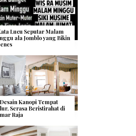
Kata Lucu Seputar Malam
nggu ala Jomblo yang Bikin
enes
 Desain Kanopi Tempat
dur, Serasa Beristirahat di
mar Raja