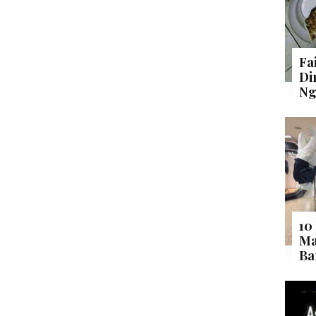
Fa
Di
Ng
10
Ma
Ba