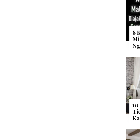
8 
Mi
Ng
10
Ti
Ka