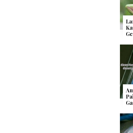
La
Ka
Ge
Am
Pa
Ga