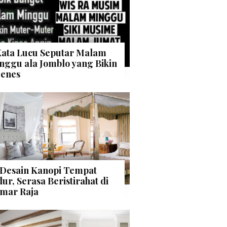
Kata Lucu Seputar Malam
nggu ala Jomblo yang Bikin
enes
 Desain Kanopi Tempat
dur, Serasa Beristirahat di
mar Raja