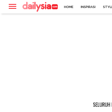
HOME
INSPIRASI
STYL
SELURUH 