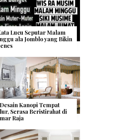
Kata Lucu Seputar Malam
nggu ala Jomblo yang Bikin
enes
 Desain Kanopi Tempat
dur, Serasa Beristirahat di
mar Raja