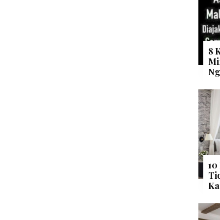
8 
Mi
Ng
10
Ti
Ka