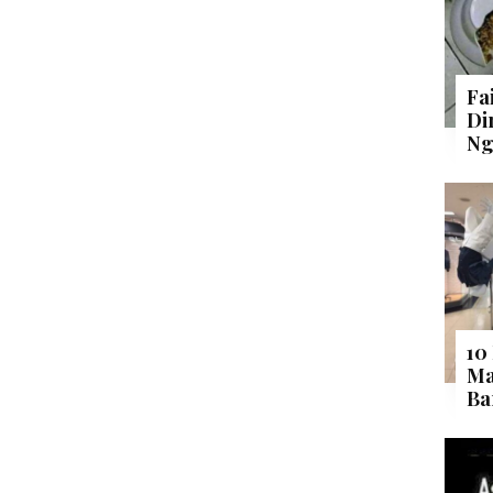
Fa
Di
Ng
10
Ma
Ba