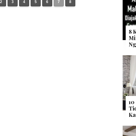
2
3
4
5
6
7
8
8 
Mi
Ng
10
Ti
Ka