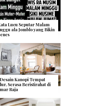
Kata Lucu Seputar Malam
nggu ala Jomblo yang Bikin
enes
 Desain Kanopi Tempat
dur, Serasa Beristirahat di
mar Raja