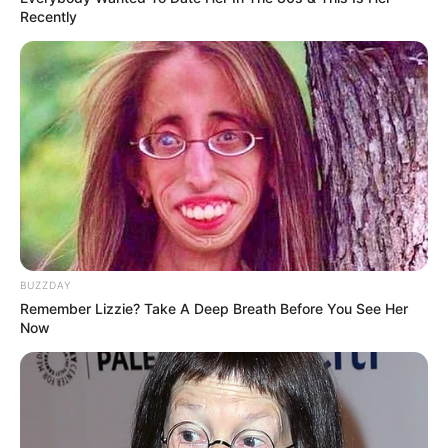
Recently
(foto: channelnewsasia)
Baca juga:
Tampil Elegan, 10 Desain Dapur Mewah dengan
Aksen Serba Warna Emas
Serunya bekerja di Shopee Singapura. Kebutuhan karyawan mulai
dari olahraga, makan hingga fasilitas rekreasi disediakan gratis.
Seperti hotel bukan?
BUZZDAY
TAGS
KANTOR
SHOPEE
Remember Lizzie? Take A Deep Breath Before You See Her
Now