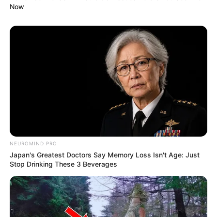
Now
10 Potret Kantor PepsiCo,
Nyaman banget, 10
Perusahaan Induk Pepsi
Potret Kantor Ebay yang
dan Tropicana
Penuh Warna
NEUROMIND PRO
Japan's Greatest Doctors Say Memory Loss Isn't Age: Just
Stop Drinking These 3 Beverages
Kesan Santai, 9 Potret
10 Penampakan Kantor
Kantor OLX yang Punya
Foursquare yang
Banyak Spot Jendela
Dominan dengan Kayu