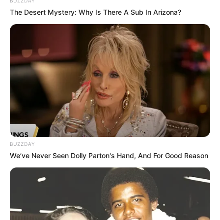
BUZZDAY
The Desert Mystery: Why Is There A Sub In Arizona?
Langka Banget! 10 Pose Lucu
Katak yang Bikin Ketawa
Gemes
BUZZDAY
Ambyar! 10 Kalimat Baper
We’ve Never Seen Dolly Parton's Hand, And For Good Reason
Pakai Bahasa Jawa Ini Bikin
Galau Abis