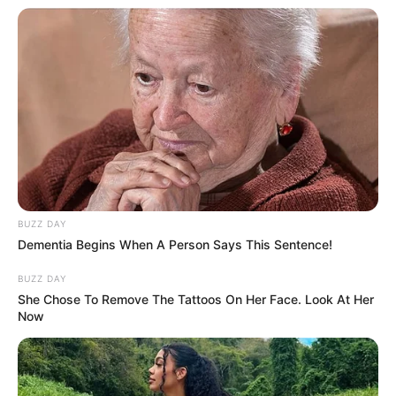
BUZZ DAY
Dementia Begins When A Person Says This Sentence!
(foto: hrmasia)
BUZZ DAY
3. Ruang kantor Shopee dibuat tak bersekat, hal ini
She Chose To Remove The Tattoos On Her Face. Look At Her
membuat ruangan tampak legang. Tanpa sekat juga
Now
meningkatkan kolaborasi antar karyawan. Shopee
juga membuat kaca lebar sehingga cahaya alami
mudah untuk masuk