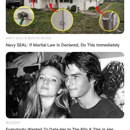
(foto: hardwarezone)
NAVY SEAL'S BUG IN GUIDE
10. Selain tempat tidur, cara lain untuk
Navy SEAL: If Martial Law Is Declared, Do This Immediately
meningkatkan kebugaran adalah berolahraga. Tak
perlu ke gym, karyawan Shopee bisa memanfaatkan
fasilitas olahraga di kantor. Bahkan ada ruang pijat,
lho
BUZZDAY
Everybody Wanted To Date Her In The 80s & This Is Her