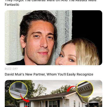
Fantastic
(foto: geekculture)
9. Uniknya, Shopee juga menyediakan bilik kecil
layaknya hotel kapsul. Dengan dominan oranye,
karyawan boleh beristirahat sejenak ditempat
tersebut
BUZZ DAY
David Muir's New Partner, Whom You'll Easily Recognize