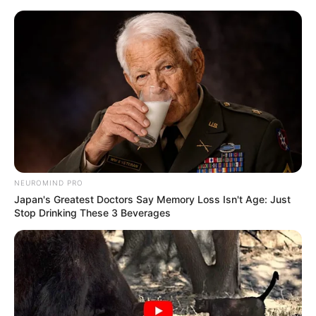
HOME
INSPIRASI
STYLE
FILM &
NGAKAK
QUOTES
HYPE
MORE
SERIES
NEUROMIND PRO
Japan's Greatest Doctors Say Memory Loss Isn't Age: Just
Stop Drinking These 3 Beverages