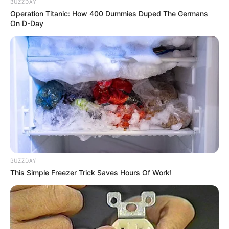
BUZZDAY
Operation Titanic: How 400 Dummies Duped The Germans
On D-Day
Serem! 9 Chat Ojek Online &
Pelanggan Ini Bikin Auto
Merinding
BUZZDAY
This Simple Freezer Trick Saves Hours Of Work!