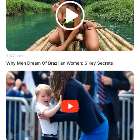
BUZZ DAY
Why Men Dream Of Brazilian Women: 6 Key Secrets
(foto: geekculture)
4. Jika lapar, tak perlu lagi untuk keluar kantor.
Shopee menyediakan makan siang, camilan tengah
hari hingga makan malam