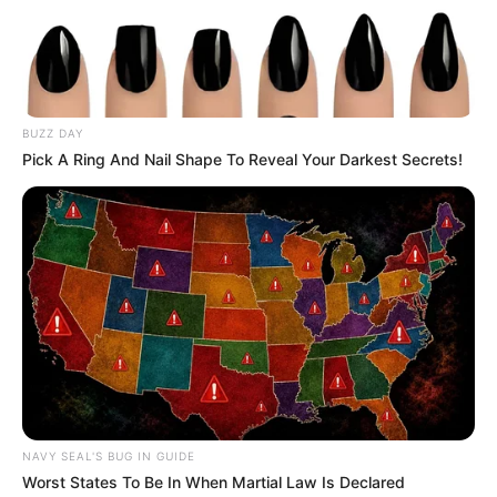
di Singapura, Cerah dengan
Serba Oranye
Penulis:
mira
|
27 Juni 2022
BUZZ DAY
Pick A Ring And Nail Shape To Reveal Your Darkest Secrets!
Shopee adalah salah satu e-commerce favorit yang memiliki
banyak pelanggan. Rilis pada tahun 2015, Shopee makin
berkembang terutama di wilayah Asia seperti Indonesia, Malaysia,
Singapura, Thailand, Vietnam, Taiwan dan Filipina.
Sebagai komitmen untuk terus berkembang, Shopee membangun
kantor di Singapura menjadi lebih besar dengan fasilitas yang
mumpuni.
Kantor dibuat senyaman mungkin serta tak lupa menyediakan
NAVY SEAL'S BUG IN GUIDE
fasilitas penunjang untuk karyawan. Tak hanya bekerja, karyawan
Worst States To Be In When Martial Law Is Declared