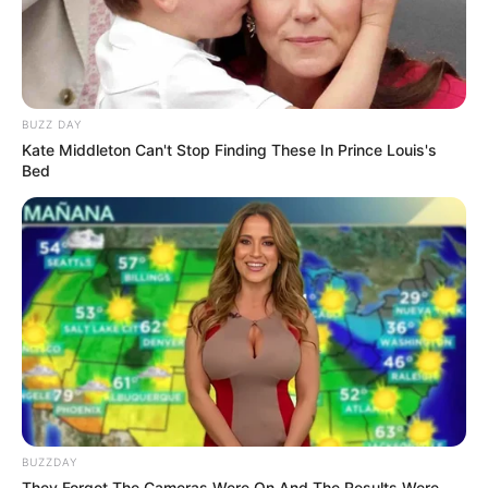
BUZZ DAY
(foto: talenttribe)
Kate Middleton Can't Stop Finding These In Prince Louis's
Bed
8. Untuk tetap meningkatkan mood pegawai, Shopee
menyediakan meja biliar, meja bola tenis, meja tenis
meja, serta sebuah arcade. Fasilitas rekreasi ini cocok
banget untuk pekerja milenial
BUZZDAY
They Forgot The Cameras Were On And The Results Were