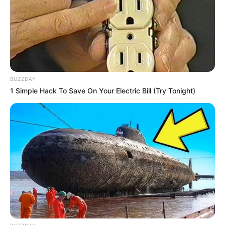
Bikin Ngakak, 10 Potret
Cosplay Murah Pakai Bahan
Seadanya
BUZZDAY
1 Simple Hack To Save On Your Electric Bill (Try Tonight)
Anti Mainstream, 10 Cara
Membawa Barang Belanjaan
Versi Warga Thailand