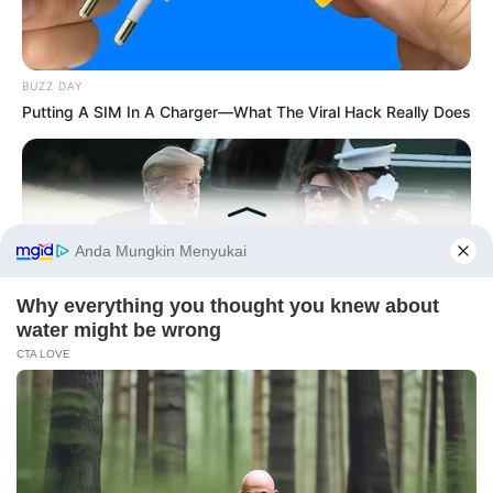
BUZZ DAY
Putting A SIM In A Charger—What The Viral Hack Really Does
PRIVACY POLICY
DISCLAIMER
HUBUNGI KAMI
IKLAN
Before You Go
INSTANTHUB
Melania Trump Moments We Can't Believe Were Caught On
Copyright © 2026 dailysia.com.
Camera