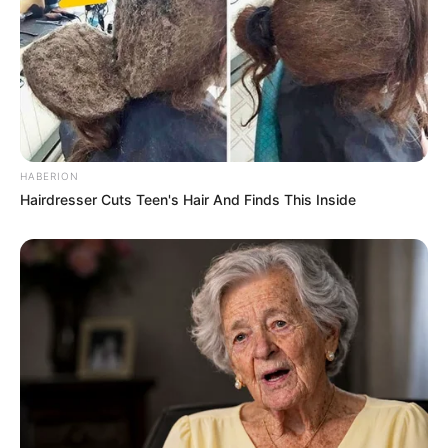
HABERION
(foto: vulcanopost)
Hairdresser Cuts Teen's Hair And Finds This Inside
5. Tak hanya tempat makan, kantin Shopee juga
menyediakan berbagai camilan dan minuman. Selain
bekerja, ternyata Shopee juga cocok untuk ngopi
cantik bukan?