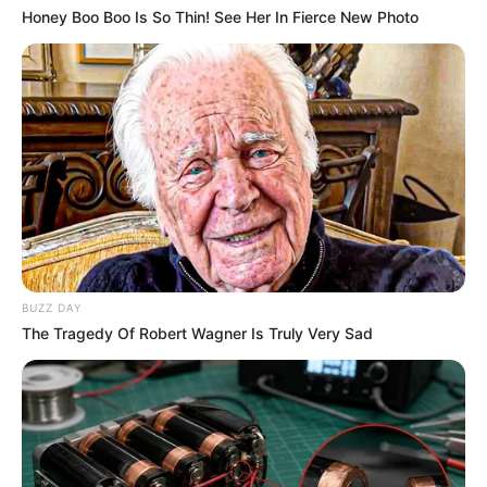
Honey Boo Boo Is So Thin! See Her In Fierce New Photo
BUZZ DAY
The Tragedy Of Robert Wagner Is Truly Very Sad