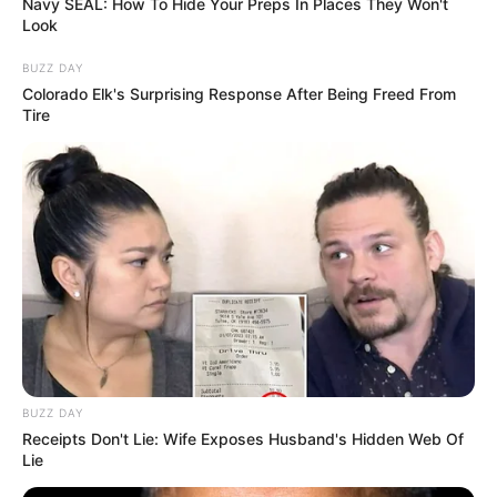
Navy SEAL: How To Hide Your Preps In Places They Won't
Look
BUZZ DAY
Colorado Elk's Surprising Response After Being Freed From
8 Kata Lucu Seputar Malam
Tire
Minggu ala Jomblo yang Bikin
Ngenes
10 Desain Kanopi Tempat
Tidur, Serasa Beristirahat di
BUZZ DAY
Kamar Raja
Receipts Don't Lie: Wife Exposes Husband's Hidden Web Of
Lie