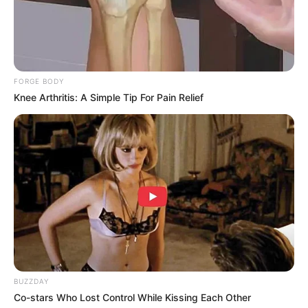
Baca selengkapnya
arrow_forward_ios
FORGE BODY
Knee Arthritis: A Simple Tip For Pain Relief
2. Saat masuk, bangunan di desain dengan warna
cerah oranye sebagai ciri khas dari Shopee. Gedung
Mute
oranye ini mampu menampung hingga 3.000
karyawan
BUZZDAY
Co-stars Who Lost Control While Kissing Each Other