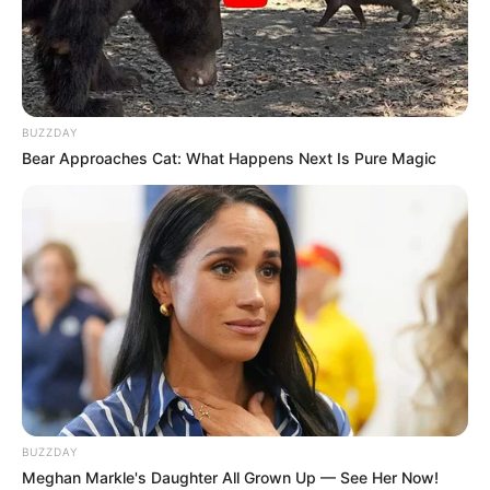
BUZZDAY
Bear Approaches Cat: What Happens Next Is Pure Magic
BUZZDAY
Meghan Markle's Daughter All Grown Up — See Her Now!