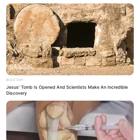
Shopee juga berasa rekreasi di kantor.
Baca juga:
10 Potret Karakter Disney Jadi Model Fashion
Show, Ada Putri Jasmine dan Cinderella
1. Tampak luar, kantor Shopee berbentuk persegi
panjang dengan banyak jendela. Logo Shopee
menempel simple di bagian atas dari gedung tersebut
BUZZ DAY
Jesus' Tomb Is Opened And Scientists Make An Incredible
Discovery
(foto: vulcanpost)