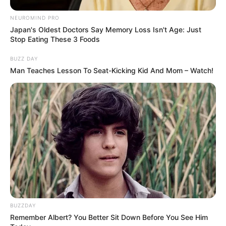
NEUROMIND PRO
Japan's Oldest Doctors Say Memory Loss Isn't Age: Just
Stop Eating These 3 Foods
BUZZ DAY
Man Teaches Lesson To Seat-Kicking Kid And Mom – Watch!
(foto: shopee)
6. Minuman hangat hingga minuman dingin juga ada
di kantor. Karyawan tinggal ambil dalam kulkas yang
tersedia
BUZZDAY
Remember Albert? You Better Sit Down Before You See Him