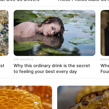
Fa
Di
Ng
CTA FAVORITE
BRAIN
st
Why this ordinary drink is the secret
Whe
to feeling your best every day
Fou
10
Ma
Ba
oto: bussinessinsider)
ot foto unik dengan warna warni pastel.