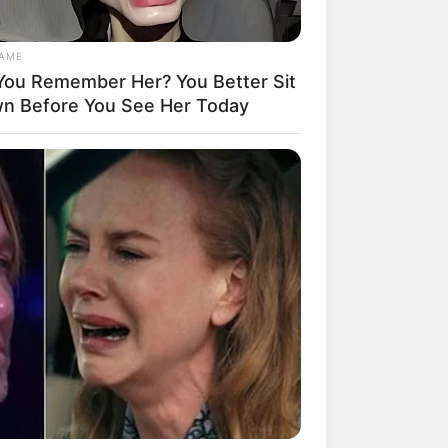
GAME
You Remember Her? You Better Sit
n Before You See Her Today
mpil Lebih Modern, 7 Potret
sil Renovasi Rumah Berusia
 Tahun