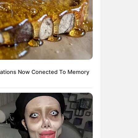
Kata Lucu Seputar Malam
nggu ala Jomblo yang Bikin
enes
ications Now Conected To Memory
 Desain Kanopi Tempat
dur, Serasa Beristirahat di
mar Raja