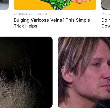
(foto: dezeen)
tanpa sekat. Manfaatnya, kolaborasi bisa lebih
VARICOSE VEINS RELIEF
PAL 
Bulging Varicose Veins? This Simple
Do 
bih luas
Trick Helps
Dow
Ta
Ha
90