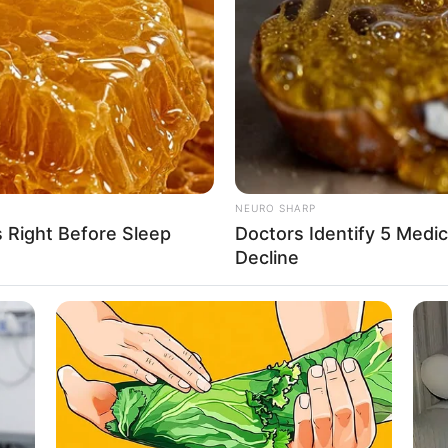
erfoto baik selfie atau wefie
8 
Mi
Ng
NEURO SHARP
s Right Before Sleep
Doctors Identify 5 Med
Decline
10
Ti
Ka