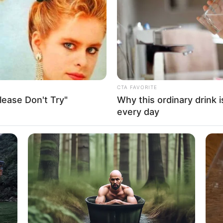
orit generasi millenial adalah Instagram. Salah satu
Bi
miliki banyak fitur yang dapat membuat pelanggan untuk
Co
Se
 Instagram mampu membuat foto terlihat lebih menarik
 tersebut tak lepas dari kreatifitas karyawan yang bekerja
CTA FAVORITE
ease Don't Try"
Why this ordinary drink i
am dibuat nyaman dengan fasilitas yang memadai. Dengan
every day
kantor tersebut dibuat ceria dan bikin betah.
tagram juga tengah berpindah dalam satu wilayah dengan
An
w York. Berikut adalah 10 potret kantor Instagram.
Me
Ve
p Stylish dengan Celana Jeans
rlihat bagaimana pernak pernik Instagram
ta foto-foto yang berkaitan dengan Instagram