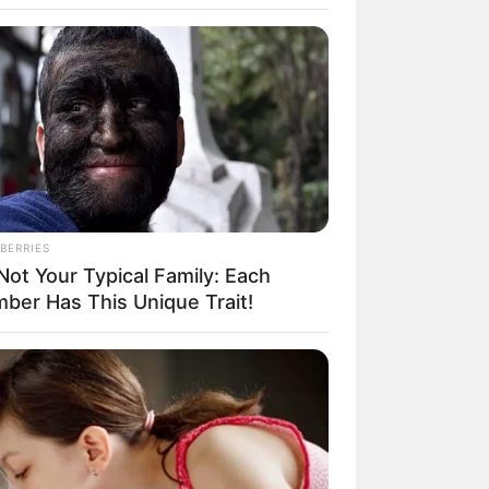
BERRIES
 Not Your Typical Family: Each
rem! 9 Chat Ojek Online &
ber Has This Unique Trait!
langgan Ini Bikin Auto
rinding