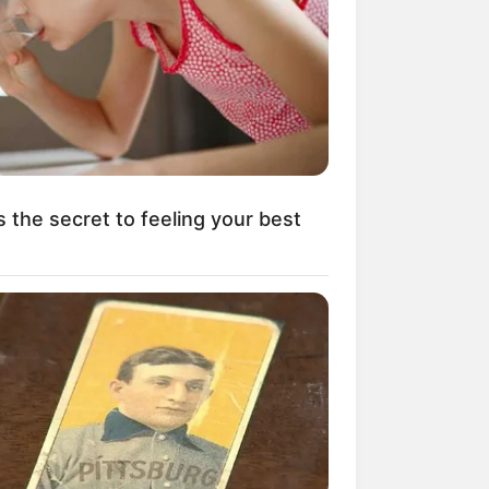
kin Ngakak, 10 Potret
splay Murah Pakai Bahan
adanya
s the secret to feeling your best
ti Mainstream, 10 Cara
mbawa Barang Belanjaan
rsi Warga Thailand