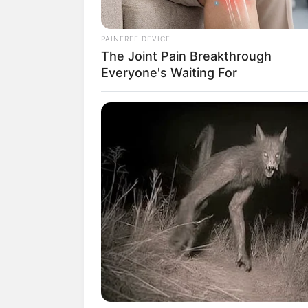
3. Ruang kantor didesain megah 
PAINFREE DEVICE
The Joint Pain Breakthrough
ditingkatnya dan kantor terasa le
Everyone's Waiting For