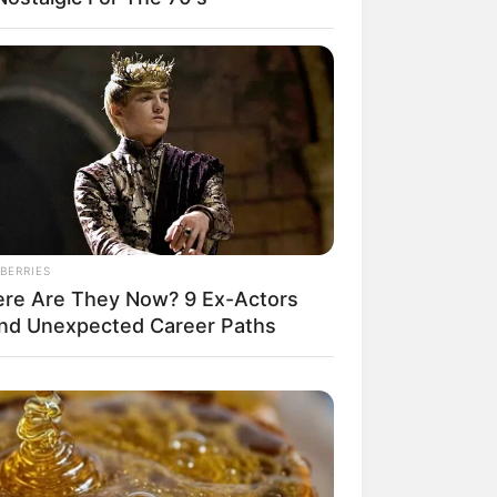
il! 10 Potret Makanan Gagal
masak yang Bikin Kamu
gak Selera
BERRIES
re Are They Now? 9 Ex-Actors
nd Unexpected Career Paths
 Pose Manekin Anti
instream yang Konyol
nget