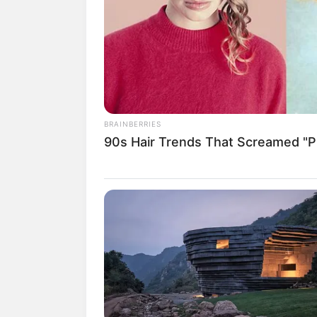
Salah satu media sosial yang menjadi fav
aplikasi yang dapat berbagi foto ini me
tetap eksis.
Tanpa harus menggunakan aplikasi lain,
dan dapat langsung diposting. Fitur-fitur
didalamnya.
BRAINBERRIES
90s Hair Trends That Screamed "Pl
Untuk itu tak heran jika kantor instagr
warna yang sama dengan logonya, desain 
Bergabung dengan Facebook, kantor Ins
Facebook yang terletak di Manhattan, Ne
Baca juga:
10 Mix & Match Agar Teta
1. Pertama kali masuk, akan te
terlihat jelas. Terdapat logo ser