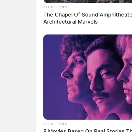
BRAINBERRIES
The Chapel Of Sound Amphitheate
Architectural Marvels
BRAINBERRIES
8 Movies Based On Real Stories Th