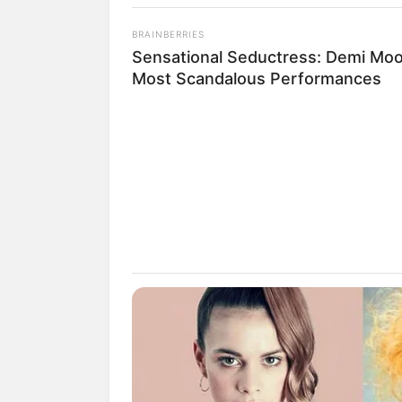
BRAINBERRIES
Sensational Seductress: Demi Moo
Most Scandalous Performances
INSPIRASI
Penuh Warna,
Instagram ya
Manhattan
Penulis:
mira
|
27 Juni 2022
SHARE
TWEET
SHARE