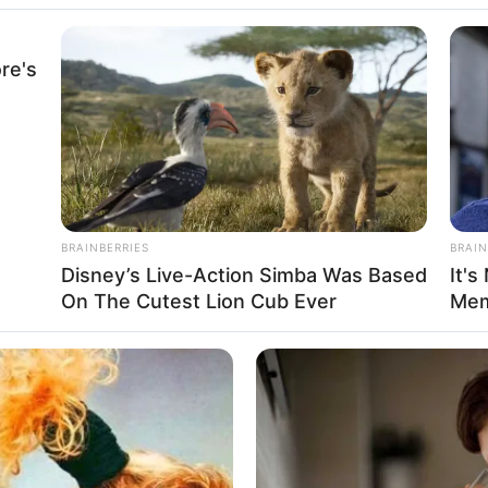
re's
 10 Potret Kantor
BRAINBERRIES
BRAIN
Disney’s Live-Action Simba Was Based
It's
ng Berlokasi di
Se
On The Cutest Lion Cub Ever
Mem
Pe
Me
WHATSAPP
TELEGRAM
LINE