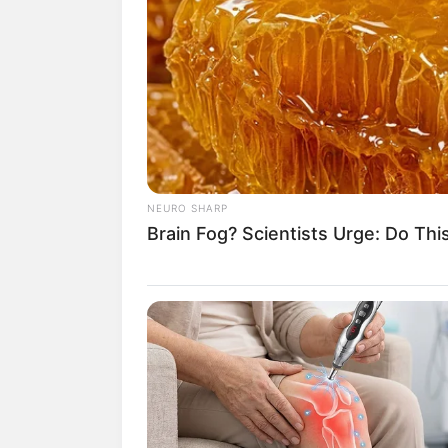
Dome ini kerap digunakan untuk b
NEURO SHARP
Brain Fog? Scientists Urge: Do Thi