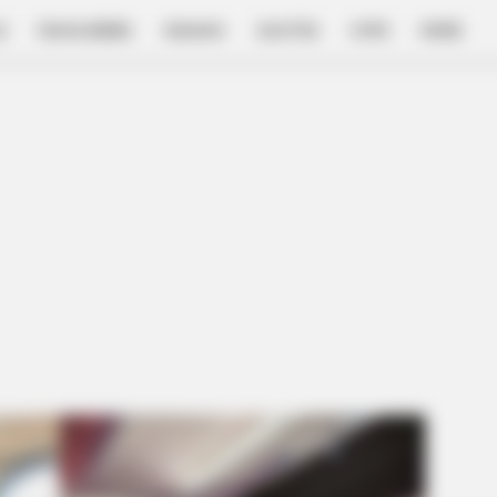
E
FILM & SERIES
NGAKAK
QUOTES
HYPE
MORE