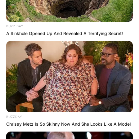
Langka Banget! 10 Pose Lucu
Katak yang Bikin Ketawa
Gemes
BUZZ DAY
A Sinkhole Opened Up And Revealed A Terrifying Secret!
Ambyar! 10 Kalimat Baper
Pakai Bahasa Jawa Ini Bikin
Galau Abis
BUZZDAY
Chrissy Metz Is So Skinny Now And She Looks Like A Model