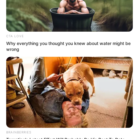
Valentino
Asrul Dahlan
Rimbo Dion
CTA LOVE
Ayu Diana
Why everything you thought you knew about water might be
wrong
Rustandi Cahyo Macan
Penampilan Spesial
–
OST (Original Soundtrack)
–
Trailer
BRAINBERRIES