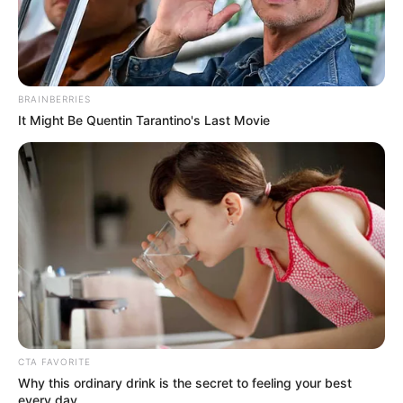
Andai Ibu Tidak Menikah
BRAINBERRIES
Dengan Ayah
It Might Be Quentin Tarantino's Last Movie
ULASAN
Alamat email Anda tidak akan dipublikasikan.
Ruas yang wajib ditandai
*
CTA FAVORITE
Why this ordinary drink is the secret to feeling your best
every day