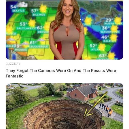
Cosplay Murah Pakai Bahan
Seadanya
Anti Mainstream, 10 Cara
BUZZDAY
Membawa Barang Belanjaan
They Forgot The Cameras Were On And The Results Were
Versi Warga Thailand
Fantastic