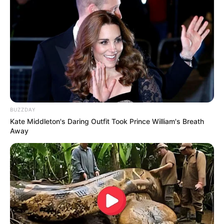
Fail! 10 Potret Makanan Gagal
Dimasak yang Bikin Kamu
Nggak Selera
BUZZDAY
Kate Middleton's Daring Outfit Took Prince William's Breath
10 Pose Manekin Anti
Away
Mainstream yang Konyol
Banget