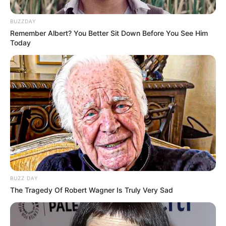
BUZZDAY
Detail
Remember Albert? You Better Sit Down Before You See Him
Today
Judul: Sun Tree
Judul Lain: Cinta Dalam Doa
Genre: Drama, Religi
Negara: Indonesia
Sutradara: Ferial Rachmany
Produser: –
Penulis Naskah: Anita MP, Imam Salimy
Rumah Produksi: Teras Kreasi Nusantara, MuTif Corp, Sahati
BUZZ DAY
Channel TV: –
The Tragedy Of Robert Wagner Is Truly Very Sad
Jumlah Episode: –
Jadwal Tayang: 19 Desember 2024