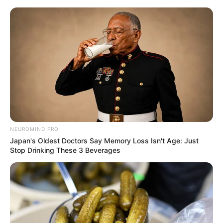
HOME
INSPIRASI
STYLE
FILM &
NGAKAK
QUOTES
HYPE
MORE
SERIES
NEUROMIND PRO
Japan's Oldest Doctors Say Memory Loss Isn't Age: Just
Stop Drinking These 3 Beverages