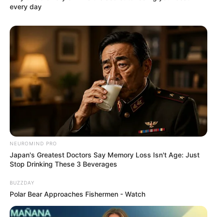
every day
Serem! 9 Chat Ojek Online &
Pelanggan Ini Bikin Auto
Merinding
NEUROMIND PRO
Japan's Greatest Doctors Say Memory Loss Isn't Age: Just
Stop Drinking These 3 Beverages
BUZZDAY
Polar Bear Approaches Fishermen - Watch
Bikin Ngakak, 10 Potret