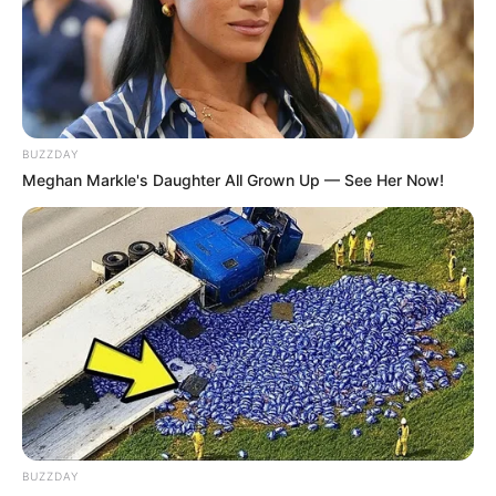
Sun Tree
-
/10 (- Votes)
BUZZDAY
Meghan Markle's Daughter All Grown Up — See Her Now!
Beri Rating & Review
Edit
Sun Tree
merupakan film religi yang tayang 19 Desember 2024.
Film yang dikerjakan dalam kurun waktu kurang lebih sebulan ini,
menggabungkan drama romantis dengan latar belakang pesantren.
BUZZDAY