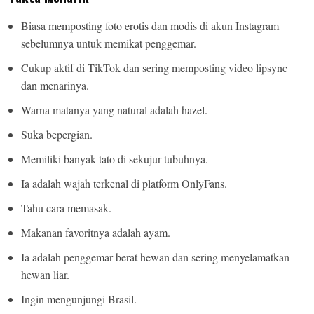
Suka bepergian.
Memiliki banyak tato di sekujur tubuhnya.
Ia adalah wajah terkenal di platform OnlyFans.
Tahu cara memasak.
Makanan favoritnya adalah ayam.
BUZZ DAY
Ia adalah penggemar berat hewan dan sering menyelamatkan
Co-stars Who Lost Control While Kissing Each Other
hewan liar.
Ingin mengunjungi Brasil.
Before You Go
Baca juga:
Biodata, Profil, dan Fakta Anna McNulty
Tak terlalu terbuka dengan kehidupan pribadinya, Stella Brooks
hanya aktif membagikan foto dan videonya di akun berbayar
OnlyFans.
Selain itu, media tersebut juga menjadi sumber penghasilannya
selama ini.