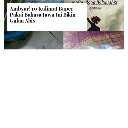
Fail! 10 Potret Makanan Gagal
Dimasak yang Bikin Kamu
Nggak Selera
10 Pose Manekin Anti
Mainstream yang Konyol
Banget