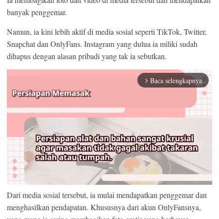
BUZZ DAY
banyak penggemar.
Colorado Elk's Surprising Response After Being Freed From
Tire
Namun, ia kini lebih aktif di media sosial seperti TikTok, Twitter,
Snapchat dan OnlyFans. Instagram yang dulua ia miliki sudah
dihapus dengan alasan pribadi yang tak ia sebutkan.
Baca selengkapnya
arrow_forward_ios
BUZZ DAY
Jesus' Tomb Is Opened And Scientists Make An Incredible
Discovery
Dari media sosial tersebut, ia mulai mendapatkan penggemar dan
menghasilkan pendapatan. Khususnya dari akun OnlyFansnya,
Mute