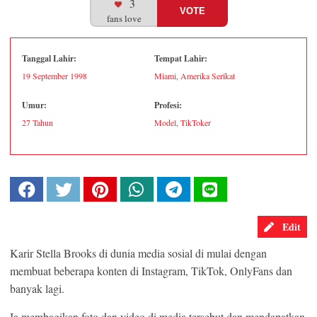
3
VOTE
fans love
Tanggal Lahir:
Tempat Lahir:
BUZZ DAY
19 September
1998
Miami
,
Amerika Serikat
The Tragedy Of Robert Wagner Is Truly Very Sad
Umur:
Profesi:
27 Tahun
Model
,
TikToker
Edit
Karir Stella Brooks di dunia media sosial di mulai dengan
membuat beberapa konten di Instagram, TikTok, OnlyFans dan
BUZZ DAY
banyak lagi.
Diana’s Last Words: Firefighter Finally Reveals The Truth
Ia membagikan foto dan video di media tersebut dan mendapatkan