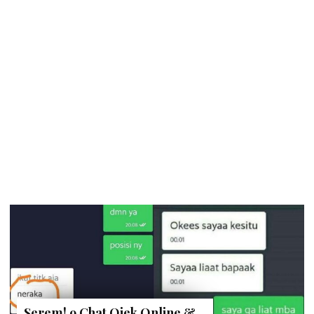
Serem! 9 Chat Ojek Online &
Pelanggan Ini Bikin Auto
Merinding