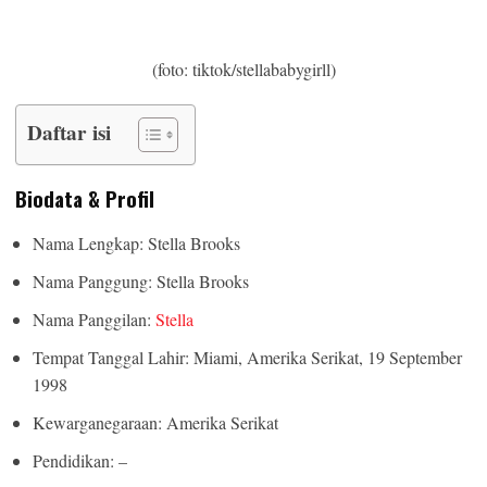
Nama Lengkap: Stella Brooks
Nama Panggung: Stella Brooks
Nama Panggilan:
Stella
Tempat Tanggal Lahir: Miami, Amerika Serikat, 19 September
HABERION
1998
A Plane Took Off Wrong – See What Happened
Kewarganegaraan: Amerika Serikat
Pendidikan: –
Agama: Kristen
Tinggi Badan: 163 cm
Orang Tua: –
Saudara: –
Pacar: –
Profesi: Model, TikToker