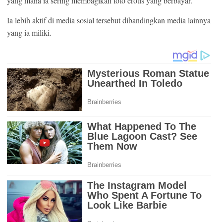
yang mana ia sering membagikan foto erotis yang berbayar.
Ia lebih aktif di media sosial tersebut dibandingkan media lainnya
yang ia miliki.
BUZZ DAY
Dementia Begins When A Person Says This Sentence!