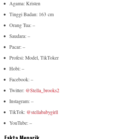
HABERION
Remember Honey Boo Boo? Better To Sit Down Before You
Hobi: –
See Her Now
Facebook: –
Twitter:
@Stella_brooks2
Instagram: –
TikTok:
@stellababygirll
YouTube: –
Fakta Menarik
Biasa memposting foto erotis dan modis di akun Instagram
HABERION
sebelumnya untuk memikat penggemar.
Rare Elephant Birth—Then Nature Delivered A Second Shock
Cukup aktif di TikTok dan sering memposting video lipsync
dan menarinya.
Warna matanya yang natural adalah hazel.