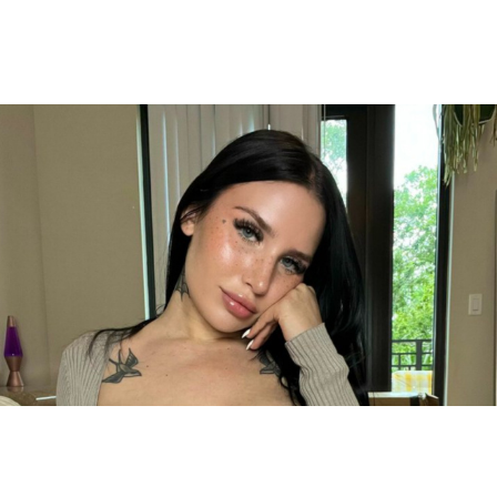
TIPS AND LIFE HACKS
They Said Not To Look Inside... But This Old Woman Did!
BUZZ DAY
Pick A Ring And Nail Shape To Reveal Your Darkest Secrets!