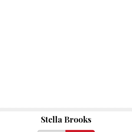
BUZZ DAY
A Sinkhole Opened Up And Revealed A Terrifying Secret!
Stella Brooks