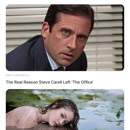
HOME
INSPIRASI
STYLE
FILM &
NGAKAK
QUOTES
HYPE
MORE
SERIES
BRAINBERRIES
The Real Reason Steve Carell Left 'The Office'