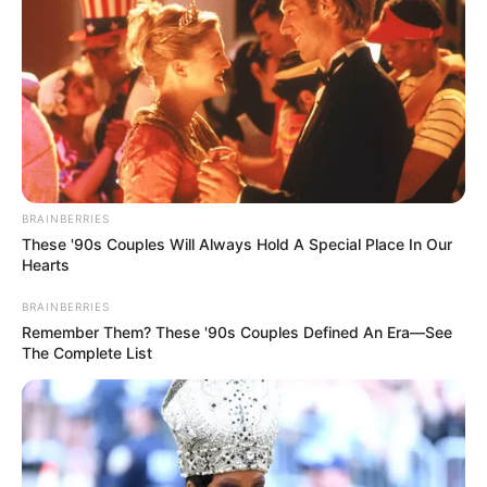
8.3
/10 (1 Votes)
Beri Rating & Review
BRAINBERRIES
These '90s Couples Will Always Hold A Special Place In Our
Edit
Hearts
Mulai 6 Oktober 2022, film Indonesia yang berjudul
Sri Asih
yang
BRAINBERRIES
tayang di bioskop. Film ini diproduksi khusus oleh Screenplay
Remember Them? These '90s Couples Defined An Era—See
Bumilangit.
The Complete List
Untuk kisahnya sendiri diambil dari komik yang berjudul sama,
ditulis oleh komika terkenal Indonesia, R. A. Kosasih.
Proses persiapan film ini dimulai sejak tahun 2019. Kemudian