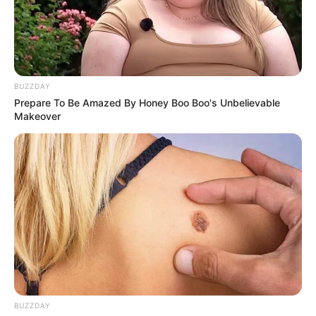
BUZZDAY
Prepare To Be Amazed By Honey Boo Boo's Unbelievable
Anti Mainstream, 10 Cara
Makeover
Membawa Barang Belanjaan
Versi Warga Thailand
Langka Banget! 10 Pose Lucu
Katak yang Bikin Ketawa
Gemes
BUZZDAY