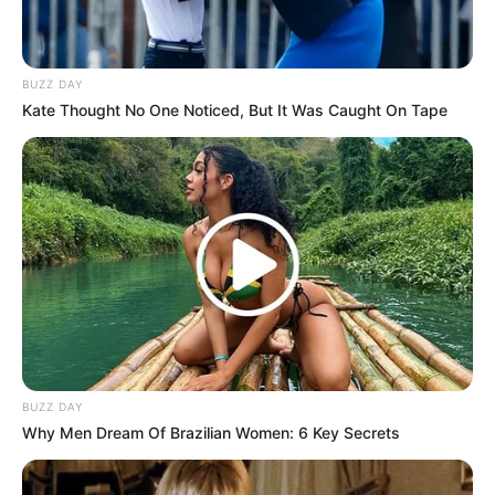
BUZZ DAY
Kate Thought No One Noticed, But It Was Caught On Tape
BUZZ DAY
Why Men Dream Of Brazilian Women: 6 Key Secrets