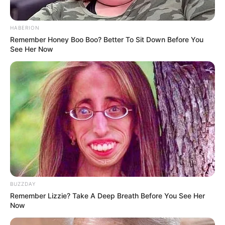
HABERION
Remember Honey Boo Boo? Better To Sit Down Before You
See Her Now
Kang Solah from Kang
Tukar Takdir
Mak x Nenek Gayung
Sukma
BUZZDAY
Remember Lizzie? Take A Deep Breath Before You See Her
Now