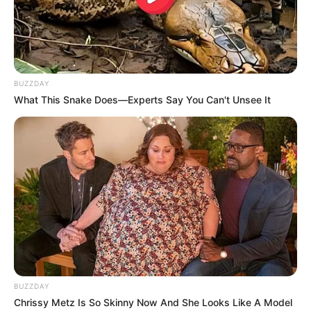
Nggak Selera
BUZZDAY
What This Snake Does—Experts Say You Can't Unsee It
10 Pose Manekin Anti
Mainstream yang Konyol
Banget
BUZZDAY
8 Kata Lucu Seputar Malam
Chrissy Metz Is So Skinny Now And She Looks Like A Model