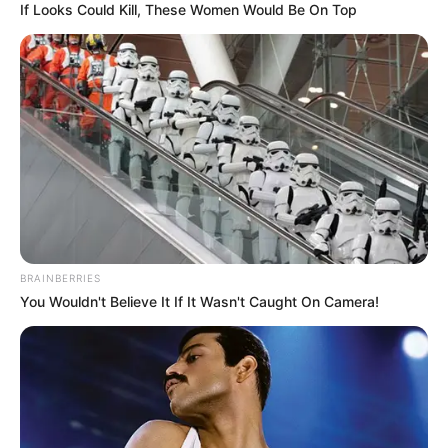
If Looks Could Kill, These Women Would Be On Top
BRAINBERRIES
You Wouldn't Believe It If It Wasn't Caught On Camera!