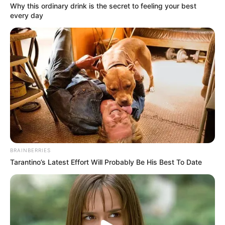
Why this ordinary drink is the secret to feeling your best
every day
BRAINBERRIES
Tarantino’s Latest Effort Will Probably Be His Best To Date
Detail
Judul: Sri Asih