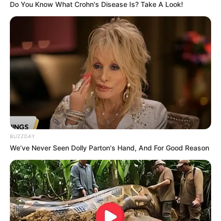
Do You Know What Crohn's Disease Is? Take A Look!
Ambyar! 10 Kalimat Baper
Pakai Bahasa Jawa Ini Bikin
Galau Abis
BUZZDAY
We’ve Never Seen Dolly Parton's Hand, And For Good Reason
Fail! 10 Potret Makanan Gagal
Dimasak yang Bikin Kamu