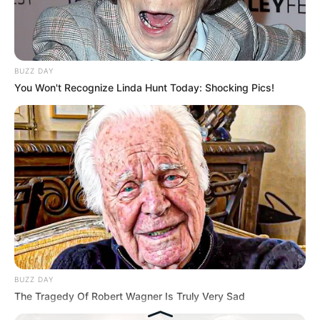
Hasil Renovasi Rumah Berusia
90 Tahun
BUZZ DAY
You Won't Recognize Linda Hunt Today: Shocking Pics!
BUZZ DAY
The Tragedy Of Robert Wagner Is Truly Very Sad