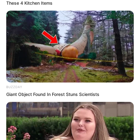
These 4 Kitchen Items
Serem! 9 Chat Ojek Online &
Pelanggan Ini Bikin Auto
Merinding
BUZZDAY
Giant Object Found In Forest Stuns Scientists
Bikin Ngakak, 10 Potret
Cosplay Murah Pakai Bahan
Seadanya