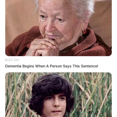
Dia Bukan Ibu
Darah Nyai
Andai Ibu Tidak Menikah
Dengan Ayah
BUZZ DAY
Dementia Begins When A Person Says This Sentence!
1 ULASAN
Elva
4 Oktober 2022 at 12:38
Aksi nan unik