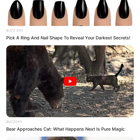
Trailer
BUZZ DAY
Pick A Ring And Nail Shape To Reveal Your Darkest Secrets!
BUZZDAY
Bear Approaches Cat: What Happens Next Is Pure Magic