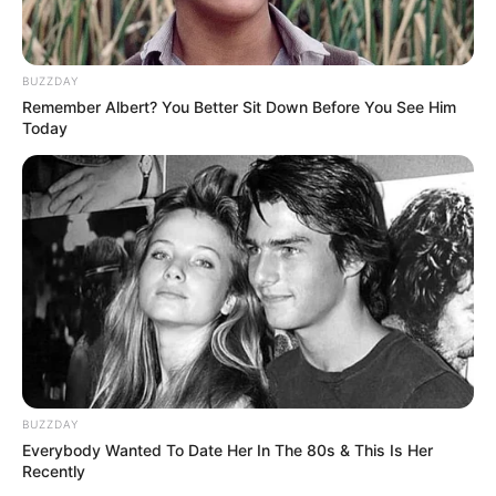
Cerita
7/10
Pemain
9/10
Akting
9/10
Musik
8/10
BUZZDAY
Balas
Remember Albert? You Better Sit Down Before You See Him
Today
ULASAN
Alamat email Anda tidak akan dipublikasikan.
Ruas yang wajib ditandai
*
BUZZDAY
Everybody Wanted To Date Her In The 80s & This Is Her
Rating
Recently
Cerita