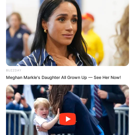
TAGS
FILM INDONESIA
SRI ASIH
BUZZDAY
Meghan Markle's Daughter All Grown Up — See Her Now!