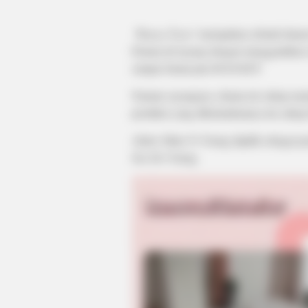
Wanna Taste?
merupakan sebuah drama
Drama ini tayang dengan menggantikan s
sampai Jumat jam 08:40 KST.
Namun sayangnya, drama ini cukup mend
produksi yang dikeluarkannya itu cukup
Aktris Shim Yi Young dipilih sebagai 
Seo Do Young.