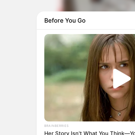
Before You Go
Shim Si Young sebelumnya pernah berp
sedangkan Seo Do Young sebelumnya s
(2018).
Seo Ha Joon yang sebelumnya berpera
dalam drama ini bersama dengan Han G
of Nokdu
(2019).
Selain itu, ada juga Lee Seul Ah yang 
(2018) dan Choi Woo Suk yang sebelum
(2017).
BRAINBERRIES
Her Story Isn't What You Think—You