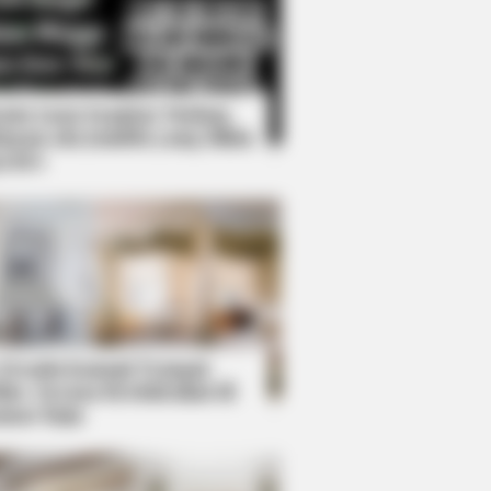
Kata Lucu Seputar Malam
nggu ala Jomblo yang Bikin
enes
 Look Like A Modern-Day Barbie
 Desain Kanopi Tempat
dur, Serasa Beristirahat di
mar Raja