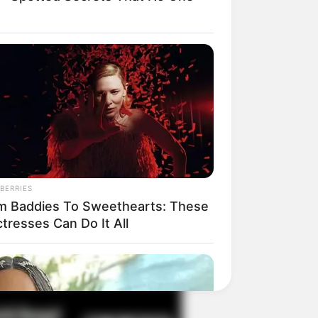
il! 10 Potret Makanan Gagal
masak yang Bikin Kamu
gak Selera
BERRIES
m Baddies To Sweethearts: These
tresses Can Do It All
 Pose Manekin Anti
instream yang Konyol
nget