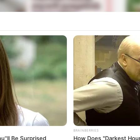
La
Ka
Ge
eran dalam drama berjudul
Love Alarm
(2019),
ukses dengan drama yang berjudul
Gangnam Scandal
Mute
n dalam drama
The Flower in Prison
(2016) juga tampil
a Rim yang pernah membintangi drama berjudul
The Tale
Am
Pa
Ga
sukses membintangi drama berjudul
Fluttering Warning
nya sukses tampil di drama
TV Novel: A Sea of Her Own
BRAINBERRIES
''ll Be Surprised
How Does "Darkest Hour