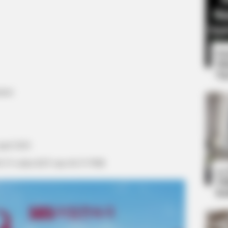
8 
Mi
Ng
ment
BRAINBERRIES
ld A Special Place In Our
She Spent A Fortune To
pril 2020
08.35 waktu KST atau 06:35 WIB
10
Ti
Ka