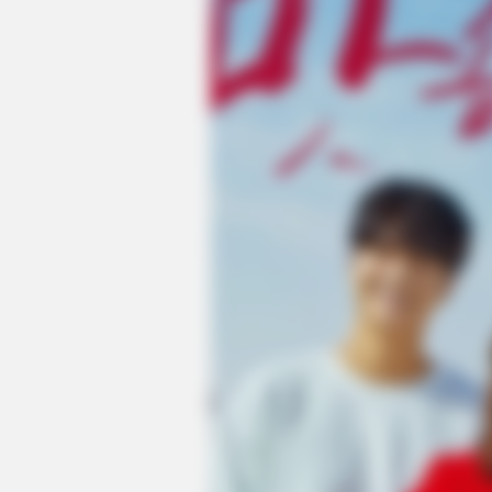
BRAINBERRIES
Tropes Hollywood Invented That 
Nothing To Do With Reality