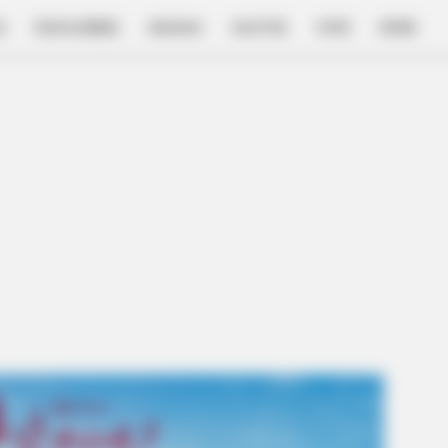
E
FILM & SERIES
NGAKAK
QUOTES
HYPE
MORE