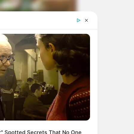
ngka Banget! 10 Pose Lucu
tak yang Bikin Ketawa
mes
byar! 10 Kalimat Baper
kai Bahasa Jawa Ini Bikin
lau Abis
" Spotted Secrets That No One