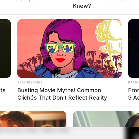
Knew?
Fa
Di
Ng
BRAINBERRIES
BRAIN
cts
Busting Movie Myths! Common
Fro
Clichés That Don't Reflect Reality
9 Ac
10
Ma
Ba
래요?
d You Like a Taste? / Want a Taste?