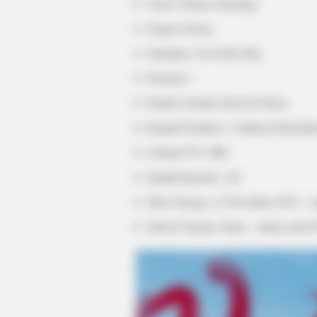
Genre: Drama, Keluarga
Negara: Korea
Sutradara: Yoon Ryu Hae
Produser: –
Penulis Naskah: Kim Do Hyun
Rumah Produksi : Celltrion Entertain
Channel TV: SBS
BRAINBERRIES
These '90s Couples Will Always Ho
Jumlah Episode: 120
Hearts
Masa Tayang: 12 November 2019 – A
Jadwal Tayang: Senin – Jumat, jam 