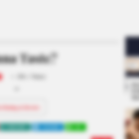
na Taste?
-
/10 (- Votes)
Se
Pe
Me
ri Rating & Review
WHATSAPP
TELEGRAM
LINE