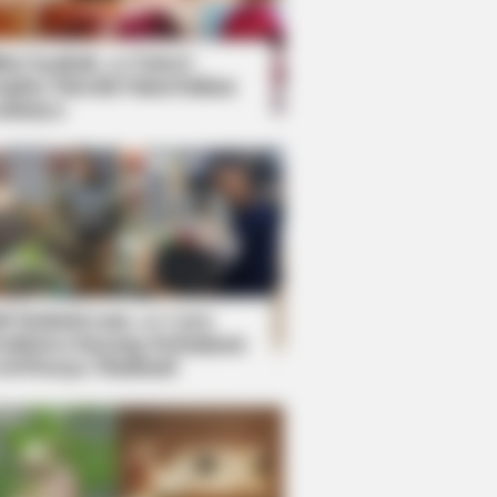
kin Ngakak, 10 Potret
splay Murah Pakai Bahan
adanya
ti Mainstream, 10 Cara
mbawa Barang Belanjaan
rsi Warga Thailand