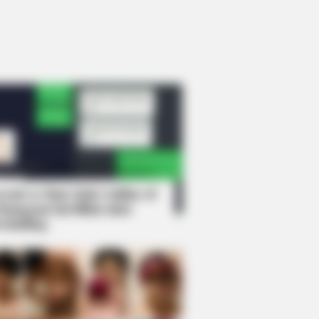
rem! 9 Chat Ojek Online &
langgan Ini Bikin Auto
rinding