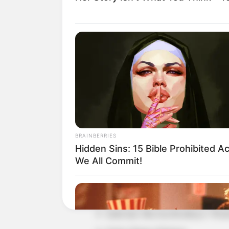
BRAINBERRIES
Daftar isi
Hidden Sins: 15 Bible Prohibited A
We All Commit!
DETAIL
Drama: Wanna Taste? / 맛 좀 보실
Judul lain: Mat Jom Bosillaeyo / Woul