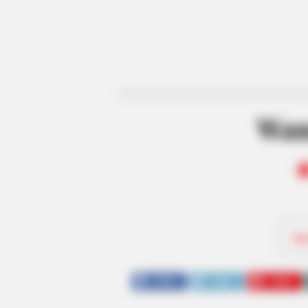
Wan
Be
SHARE
TWEET
SHARE