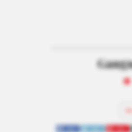
Gangn
Be
SHARE
TWEET
SHARE