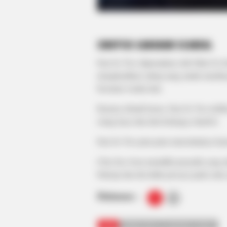
RADAR MEDIA
SINOPSIS
GANGNAM SCANDAL
David Muir's New Partner, Whom Yo
Easily Recognize
Eun So Yoo (diperankan oleh Shin Go Eun
menghasilkan cukup uang untuk membaya
bersama wanita lain.
Karena sebuah kasus, Eun So Yoo terli
orang kaya dan dari keluarga chaebol.
Eun So Yoo pura-pura mencintainya kare
Choi Seo Joon memiliki penyakit yang ta
bekerja dan dia tidak percaya pada cinta s
Halaman :
1
2
TAGS
DRAMA KOREA
GANGNAM SCANDAL