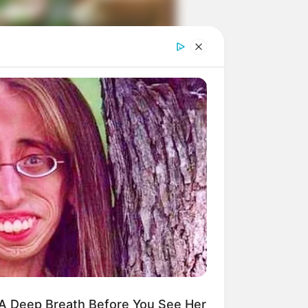
ngka Banget! 10 Pose Lucu
tak yang Bikin Ketawa
mes
byar! 10 Kalimat Baper
kai Bahasa Jawa Ini Bikin
lau Abis
A Deep Breath Before You See Her