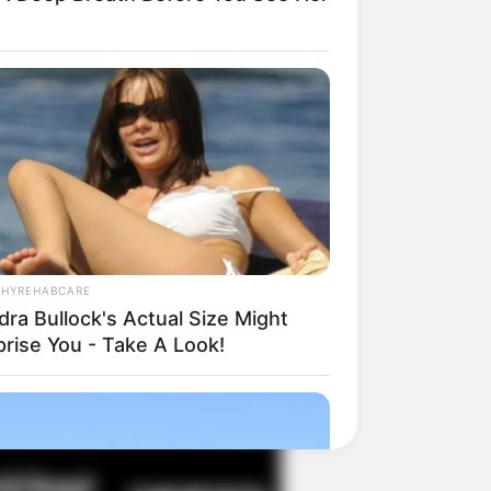
il! 10 Potret Makanan Gagal
masak yang Bikin Kamu
gak Selera
THYREHABCARE
dra Bullock's Actual Size Might
prise You - Take A Look!
 Pose Manekin Anti
instream yang Konyol
nget