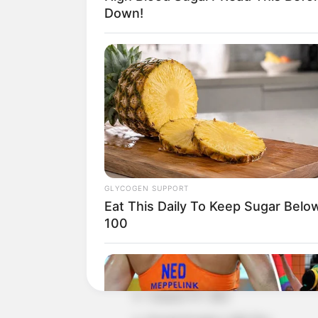
Down!
DETAIL
Judul: Gangnam Scandal / 강남 스캔
Judul lain: Kangnam Scandal
Genre: Melodrama
GLYCOGEN SUPPORT
Negara: Korea Selatan
Eat This Daily To Keep Sugar Belo
Sutradara: Yoon Ryu Hae
100
Produser: –
Penulis Naskah: Park Hye Ryun
Channel TV: SBS