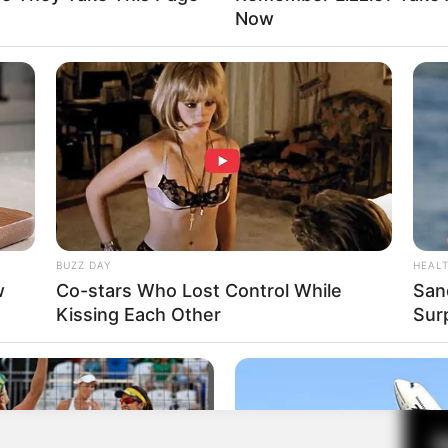
Now
Fa
Di
Ng
들 / Gangnam Seukaendeul
BUZZ DAY
HEAL
w
Co-stars Who Lost Control While
San
Kissing Each Other
Sur
10
Ma
Ba