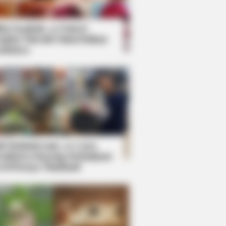
kin Ngakak, 10 Potret
splay Murah Pakai Bahan
adanya
ti Mainstream, 10 Cara
mbawa Barang Belanjaan
rsi Warga Thailand