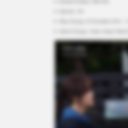
Rumah Produksi: SBS Plus
Episode: 120
Masa Tayang: 26 November 2018 – 1
Jadwal Tayang : Senin- Jumat, Pukul
BUZZDAY
Get Ready To Be Amazed: The Bes
Volleyball