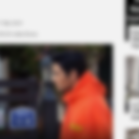
7 Mei 2019
8 
 08.40 waktu Korea
Mi
Ng
HABERION
t Saves In Women's
A Plane Took Off Wrong
10
Ti
Ka