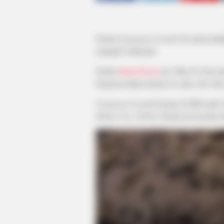
Drama
Gangnam Scandal
ini mencerita
menjadi Cinderella.
Dalam
drama Korea
ini, Shin Go Eun a
berperan dalam drama
Goodbye Mr. Bla
Gangnam Scandal
tayang di SBS pada 
Mother Too
(2018). Drama ini tersedia d