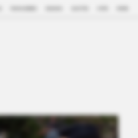
E
FILM & SERIES
NGAKAK
QUOTES
HYPE
MORE