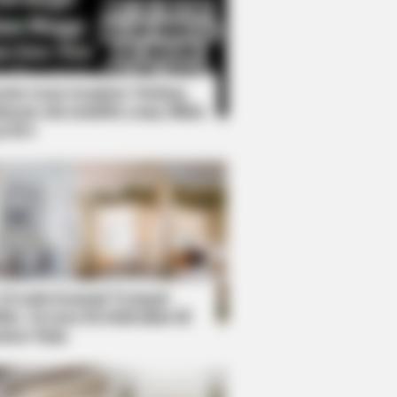
Kata Lucu Seputar Malam
nggu ala Jomblo yang Bikin
enes
 – See What Happened
 Desain Kanopi Tempat
dur, Serasa Beristirahat di
mar Raja