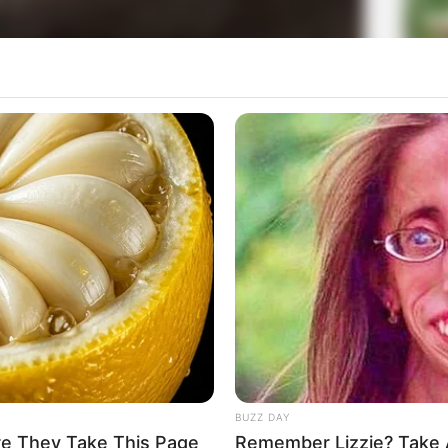
La
Ka
Ge
Mute
Am
Pa
Ga
BUZZ DAY
re They Take This Page
Remember Lizzie? Take 