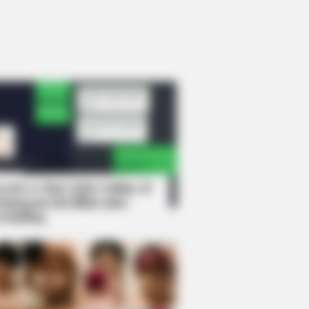
rem! 9 Chat Ojek Online &
langgan Ini Bikin Auto
rinding