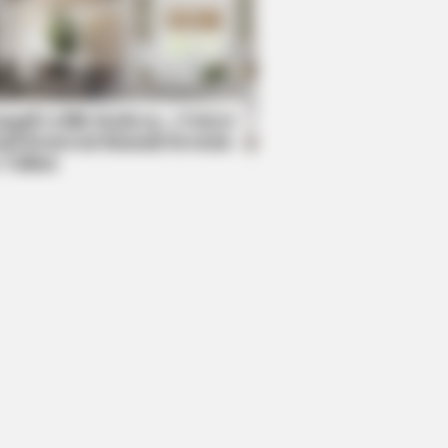
BERRIES
Things You Do Everyday That The
e Forbids: Are You Guilty?
mpil Lebih Modern, 7 Potret
sil Renovasi Rumah Berusia
 Tahun