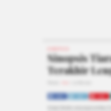
SINOPSIS
Sinopsis Tiar
Terakhir Len
Penulis:
mira
|
23 Mei 2021
SHARE
TWEET
SHARE
Sempat diundur, penayangan perdana
Ti