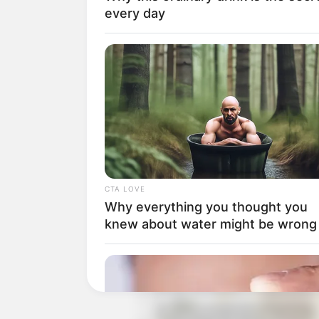
Channel TV: ANTV
every day
Jumlah Episode: –
Masa Tayang: Mulai 24 Mei 2021
Jadwal Tayang: Setiap hari jam 18.0
CTA LOVE
Why everything you thought you
knew about water might be wrong