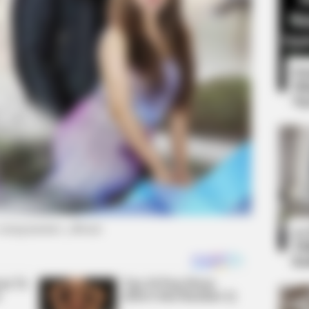
8 
Mi
Ng
BRAINBERRIES
bidden By The Bible
Will You Survive? 10 Th
 instagram/antv_official)
10
Ti
Ka