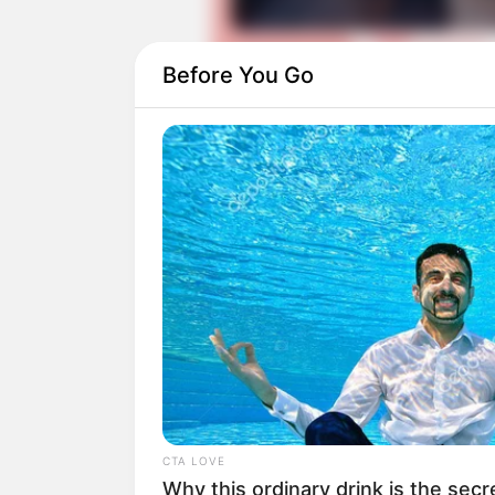
Before You Go
Daftar isi
DETAIL
Judul: Tiara Cinta
Genre: Drama, Fantasi
Negara: Indonesia
Sutradara: Paulus Pui J.K
Produser: Titin Suryani
Penulis Naskah: Team Verona
Rumah Produksi: Verona Pictures
CTA LOVE
Why this ordinary drink is the secr