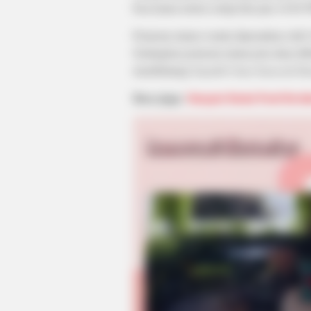
bisa kamu tonton setiap hari jam 18.0
Pemeran utama wanita diperankan oleh C
Sedangkan pemeran utama pria akan dib
membintangi
Seputih Cinta Semerah Du
Baca juga:
Sinopsis Badai Pasti Berl