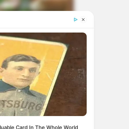
ngka Banget! 10 Pose Lucu
tak yang Bikin Ketawa
mes
byar! 10 Kalimat Baper
kai Bahasa Jawa Ini Bikin
lau Abis
luable Card In The Whole World