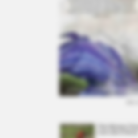
BRAINBERRIES
Discover 15 Surprising Things For
(foto: