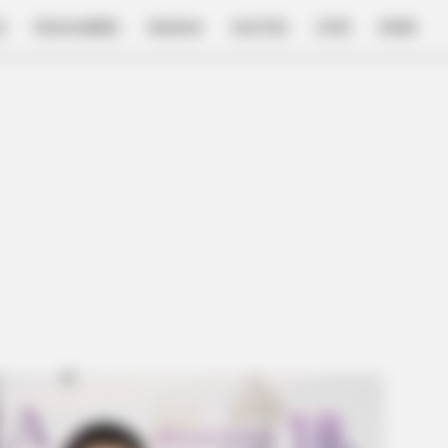
E
FILM & SERIES
NGAKAK
QUOTES
HYPE
MORE