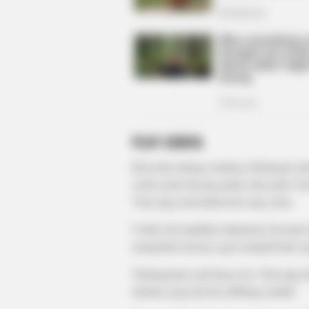
BRAINBERRIES
These Actors Didn't Want To Shar
The Spotlight
PLOT CERITA
Bercerita tentang rumitnya hubungan an
seekor putri duyung jatuh cinta pada V
Vano juga merasakan hal yang sama.
Untuk mewujudkan impiannya bersama de
mengubah ekornya agar menjadi kaki sep
Tantangannya tak hanya itu, Tiara juga 
daratan yang tak bisa dibilang mudah.
BRAINBERRIES