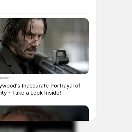
il! 10 Potret Makanan Gagal
masak yang Bikin Kamu
gak Selera
BERRIES
lywood's Inaccurate Portrayal of
ity - Take a Look Inside!
 Pose Manekin Anti
instream yang Konyol
nget