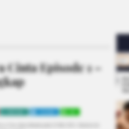
a Cinta Episode 1 –
gkap
Se
Pe
Me
WHATSAPP
TELEGRAM
LINE
ara Cinta
akan dimulai pada 24 Mei 2021. Sinetron ini