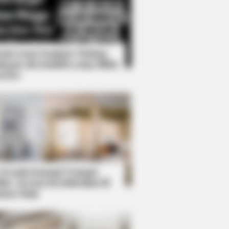
Kata Lucu Seputar Malam
nggu ala Jomblo yang Bikin
enes
ings To Keep In Your Emergency Kit
 Desain Kanopi Tempat
dur, Serasa Beristirahat di
mar Raja