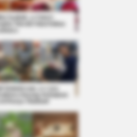
kin Ngakak, 10 Potret
splay Murah Pakai Bahan
adanya
ti Mainstream, 10 Cara
mbawa Barang Belanjaan
rsi Warga Thailand