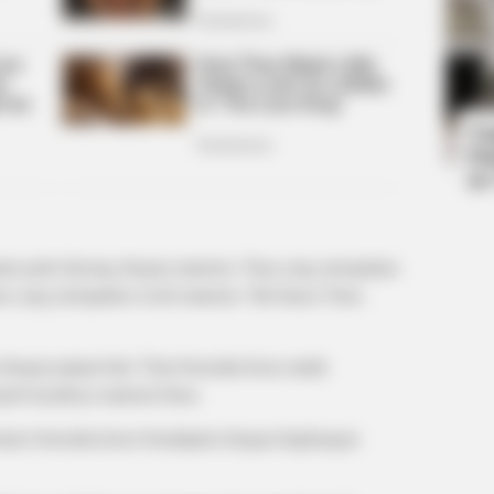
BRAINBERRIES
BRAIN
e
Gina Carano Finally Admits What
15 
Some Suspected All Along
Bibl
Ta
Ha
90
tara putri duyung dengan manusia. Tiara yang merupakan
ano yang merupakan sosok manusia. Tak hanya Tiara,
ngan pujaan hati, Tiara berusaha keras untuk
erti layaknya manusia biasa.
harus berusaha keras beradaptasi dengan lingkungan
BRAINBERRIES