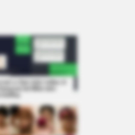
rem! 9 Chat Ojek Online &
langgan Ini Bikin Auto
rinding