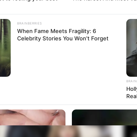
BRAINBERRIES
Fa
When Fame Meets Fragility: 6
0 WIB
Di
Celebrity Stories You Won't Forget
Ng
BRAIN
Hol
Real
10
Ma
Ba