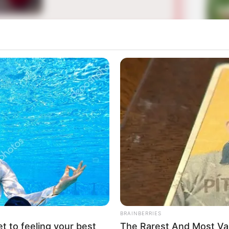
La
Ka
Ge
Mute
Am
Pa
Ga
BRAINBERRIES
et to feeling your best
The Rarest And Most Va