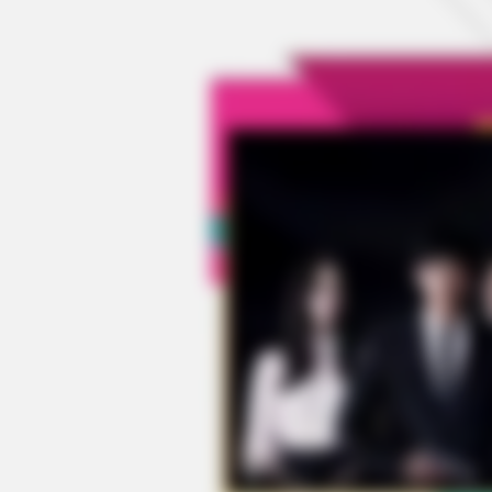
CTA FAVORITE
Why this ordinary drink is the secr
every day