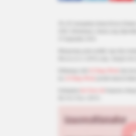
The K2
merupakan drama Korea Selatan 
2020. Sebelumnya, drama yang diproduks
23 September 2016.
Mengusung genre politik, laga dan rom
Mission:Love
(2016) yang mengisi slot 
Dibintangi oleh
Ji Chang Wook
dan law
ini,
Ji Chang Wook
pernah muncul dal
Sedangkan
Im Yoon Ah
berperan sebag
My First Time
(2015).