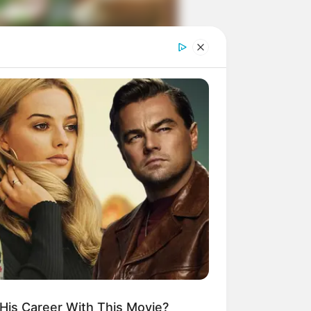
ngka Banget! 10 Pose Lucu
tak yang Bikin Ketawa
mes
byar! 10 Kalimat Baper
kai Bahasa Jawa Ini Bikin
lau Abis
His Career With This Movie?