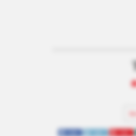
Be
SHARE
TWEET
SHARE