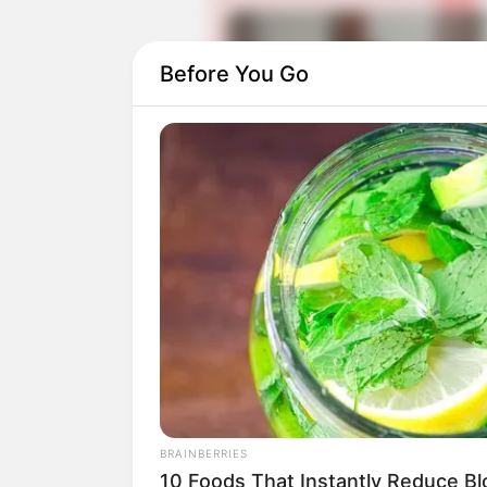
Before You Go
Baca juga:
Sinopsis Topan dan Aisya
Daftar isi
Detail
BRAINBERRIES
Judul: The K2 / 더 케이투
10 Foods That Instantly Reduce Bl