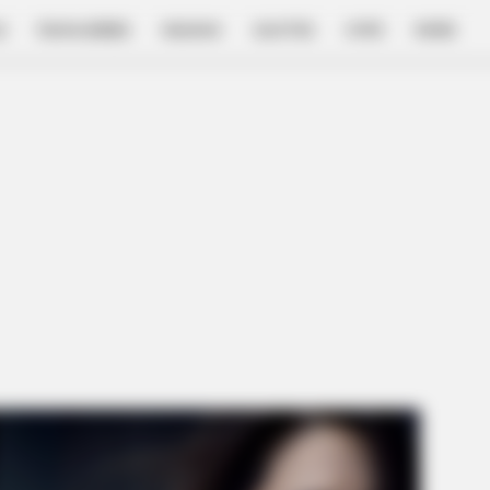
E
FILM & SERIES
NGAKAK
QUOTES
HYPE
MORE