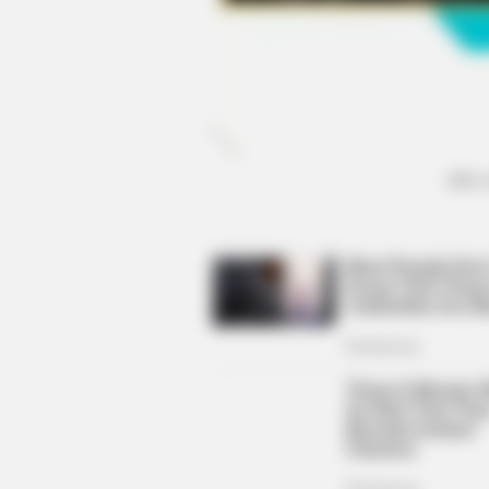
CTA LOVE
Why everything you thought you
knew about water might be wrong
(foto:
BRAINBERRIES