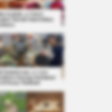
kin Ngakak, 10 Potret
splay Murah Pakai Bahan
adanya
ti Mainstream, 10 Cara
mbawa Barang Belanjaan
rsi Warga Thailand