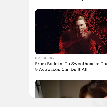
Judul Lain: Deo Keitu
Genre: Politik, Romansa, Laga
Negara: Korea Selatan
Sutradara: Kwak Jung Hwan
Produser: –
Penulis Naskah: Jang Hyeok Rin
Rumah Produksi: HB Entertainment
BRAINBERRIES
Channel TV: tvN, Trans TV
From Baddies To Sweethearts: Th
9 Actresses Can Do It All
Jumlah Episode: 16
Masa Tayang: 23 September 2016 (tvN
Jadwal Tayang: Sabtu & Minggu jam 
(Trans TV)