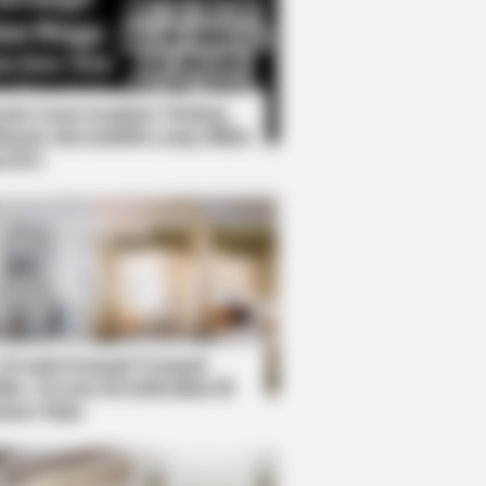
Kata Lucu Seputar Malam
nggu ala Jomblo yang Bikin
enes
s the secret to feeling your best
 Desain Kanopi Tempat
dur, Serasa Beristirahat di
mar Raja