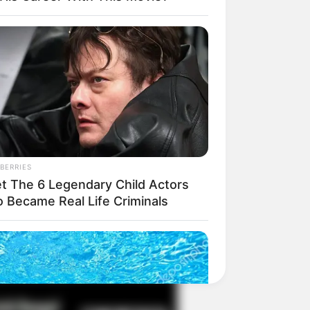
il! 10 Potret Makanan Gagal
masak yang Bikin Kamu
gak Selera
BERRIES
t The 6 Legendary Child Actors
 Became Real Life Criminals
 Pose Manekin Anti
instream yang Konyol
nget