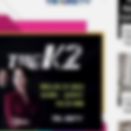
8 
Mi
Ng
CTA LOVE
et to feeling your best
Why this ordinary drink i
every day
10
Ti
Ka