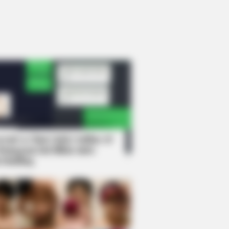
rem! 9 Chat Ojek Online &
langgan Ini Bikin Auto
rinding