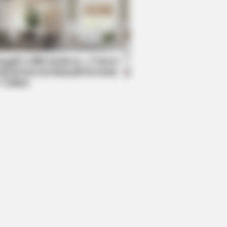
BERRIES
 90s Was A Fantastic Decade For
s Of Action Movies
mpil Lebih Modern, 7 Potret
sil Renovasi Rumah Berusia
 Tahun