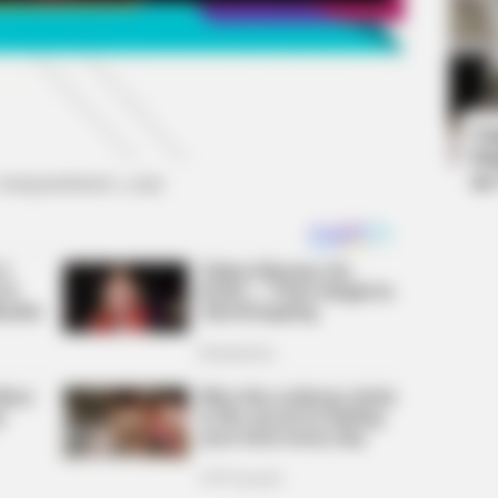
BRAINBERRIES
BRAIN
Tarantino’s Latest Effort Will Probably
The
Be His Best To Date
Fan
Ta
Ha
90
 instagram/transtv_corp)
BRAINBERRIES