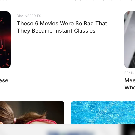
BRAINBERRIES
These 6 Movies Were So Bad That
Fa
They Became Instant Classics
Di
Ng
BRAIN
ese
Mee
Who
10
), mulai 24 Juli 2020 (Trans TV)
Ma
Ba
20:30 KST (tvN), Senin – Jumat pukul 09.30 WIB