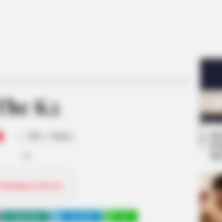
The K2
-
Se
/10 (- Votes)
Pe
Me
ri Rating & Review
WHATSAPP
TELEGRAM
LINE