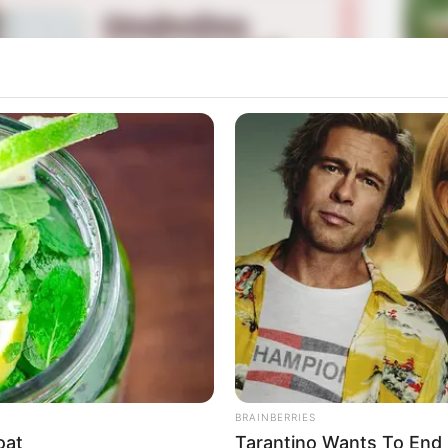
La
Ka
Ge
h Episode 1 – Terakhir Lengkap
Am
Mute
Pa
Ga
BRAINBERRIES
oat
Tarantino Wants To End 