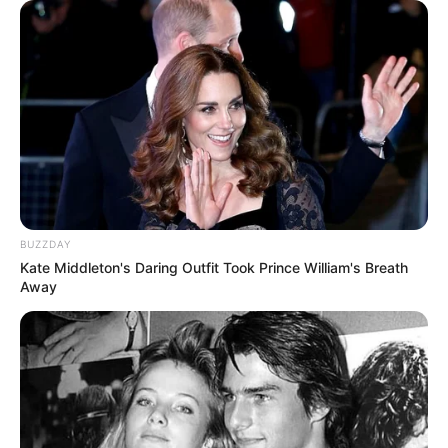
LIHAT ARTIKEL LAINNYA
BUZZDAY
Kate Middleton's Daring Outfit Took Prince William's Breath
Away
Tastefully Yours
Confidence Queen