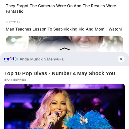
They Forgot The Cameras Were On And The Results Were
Fantastic
BUZZDAY
Man Teaches Lesson To Seat-Kicking Kid And Mom – Watch!
Before You Go
PRIVACY POLICY
DISCLAIMER
HUBUNGI KAMI
IKLAN
BUZZDAY
Marlo Thomas Is 86 Now - Here's What She Looks Like
Today
Copyright © 2026 dailysia.com.