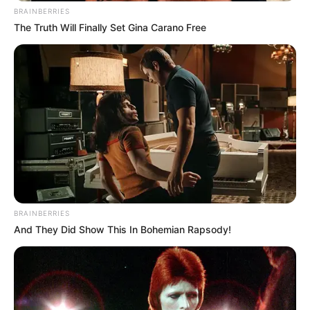
BRAINBERRIES
The Truth Will Finally Set Gina Carano Free
BRAINBERRIES
And They Did Show This In Bohemian Rapsody!
(foto: mbc)