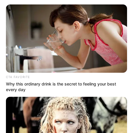
HOME
INSPIRASI
STYLE
FILM &
NGAKAK
QUOTES
HYPE
MORE
SERIES
CTA FAVORITE
Why this ordinary drink is the secret to feeling your best
every day