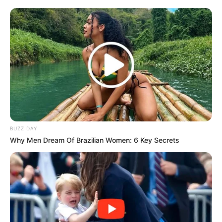
BUZZ DAY
Why Men Dream Of Brazilian Women: 6 Key Secrets
Serem! 9 Chat Ojek Online &
Pelanggan Ini Bikin Auto
Merinding