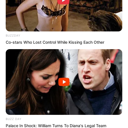
BUZZDAY
Co-stars Who Lost Control While Kissing Each Other
BUZZ DAY
Palace In Shock: William Turns To Diana's Legal Team