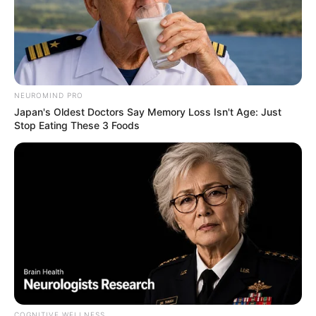
Fail! 10 Potret Makanan Gagal
NEUROMIND PRO
Dimasak yang Bikin Kamu
Japan's Oldest Doctors Say Memory Loss Isn't Age: Just
Nggak Selera
Stop Eating These 3 Foods
10 Pose Manekin Anti
Mainstream yang Konyol
Banget
COGNITIVE WELLNESS