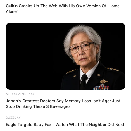
Culkin Cracks Up The Web With His Own Version Of ‘Home
Dia bersama teman-temannya memutuskan untuk memperjuangan
Alone’
haknya dan membawa dasar ajaran Konfusionisme. Selain itu, dia
juga terlibat hubungan asmara dengan seorang pangeran yang
seharusnya menjadi pewaris tahta.
Halaman :
1
2
Selanjutnya
TAGS
DRAMA KOREA
ROOKIE HISTORIAN GOO HAE RYUNG
NEUROMIND PRO
Japan's Greatest Doctors Say Memory Loss Isn't Age: Just
Stop Drinking These 3 Beverages
BUZZDAY
Eagle Targets Baby Fox—Watch What The Neighbor Did Next