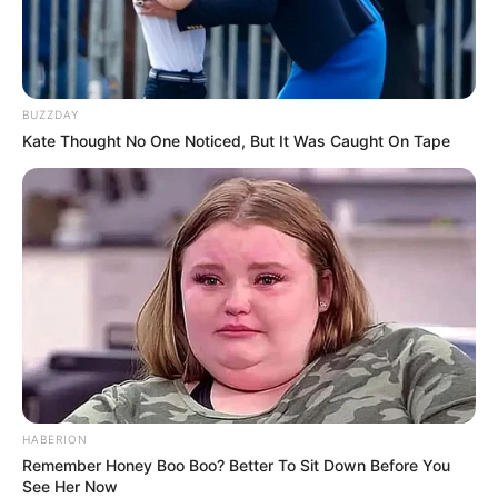
Bikin Ngakak, 10 Potret
BUZZDAY
Cosplay Murah Pakai Bahan
Kate Thought No One Noticed, But It Was Caught On Tape
Seadanya
Anti Mainstream, 10 Cara
Membawa Barang Belanjaan
Versi Warga Thailand
HABERION
Remember Honey Boo Boo? Better To Sit Down Before You
See Her Now