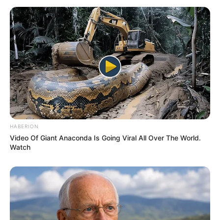
Langka Banget! 10 Pose Lucu
Katak yang Bikin Ketawa
Gemes
HABERION
Video Of Giant Anaconda Is Going Viral All Over The World.
Watch
Ambyar! 10 Kalimat Baper
Pakai Bahasa Jawa Ini Bikin
Galau Abis