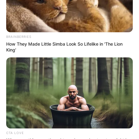
berjudul
Top Management
(2018).
Daftar isi
BRAINBERRIES
How They Made Little Simba Look So Lifelike in 'The Lion
King'
CTA LOVE