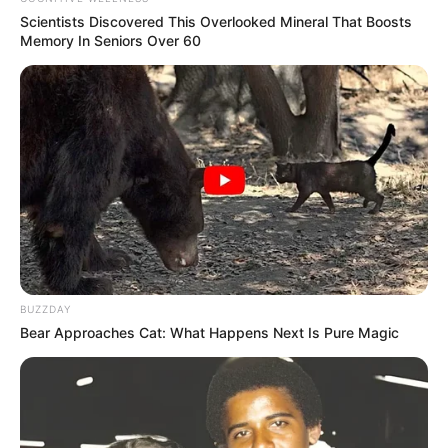
Scientists Discovered This Overlooked Mineral That Boosts
Memory In Seniors Over 60
8 Kata Lucu Seputar Malam
Minggu ala Jomblo yang Bikin
Ngenes
BUZZDAY
Bear Approaches Cat: What Happens Next Is Pure Magic
10 Desain Kanopi Tempat
Tidur, Serasa Beristirahat di
Kamar Raja