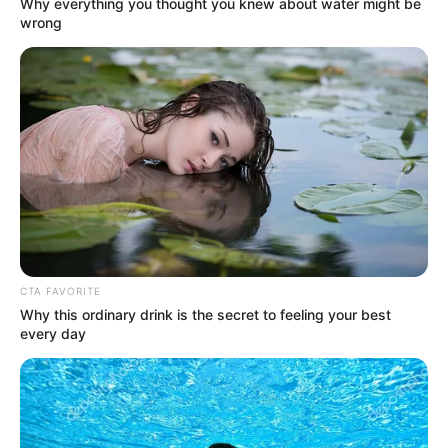
Why everything you thought you knew about water might be
wrong
DETAIL
Judul: Rookie Historian Goo Hae Ryung / 신 입 시 관 구 해
령
Judul lain: Shinnibsagwan Goohaeryung / Rookie Historian
Kong Hae-Ryung
Genre: sejarah, romansa, drama
CTA FAVORITE
Why this ordinary drink is the secret to feeling your best
Negara: Korea Selatan
every day
Sutradara: Kang II Soo
Produser: Kim Sang Heon, Cho Hyung Jin
Penulis Naskah: Han Hyun Hee, Kim Ho Soo