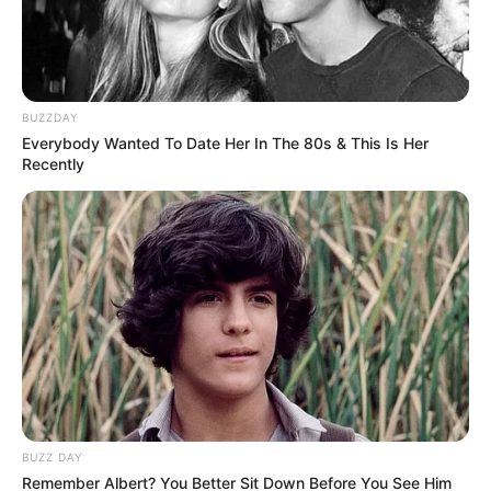
Walking On Thin Ice
Tempest
BUZZDAY
Everybody Wanted To Date Her In The 80s & This Is Her
Recently
My Troublesome Star
Aema
ULASAN
Alamat email Anda tidak akan dipublikasikan.
Ruas yang wajib ditandai
*
BUZZ DAY
Remember Albert? You Better Sit Down Before You See Him