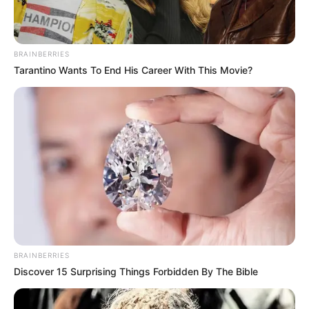
OST (ORIGINAL SOUNDTRACK)
–
BRAINBERRIES
Tarantino Wants To End His Career With This Movie?
TRAILER TUTUR TINULAR
–
Halaman :
1
2
Sebelumnya
TAGS
SINETRON
TUTUR TINULAR
BRAINBERRIES
Discover 15 Surprising Things Forbidden By The Bible