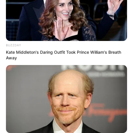
Preman Pensiun 9
Romansa Kampung
Dangdut
BUZZDAY
Kate Middleton's Daring Outfit Took Prince William's Breath
Away
Cinta Di Ujung Sajadah
Samuel
ULASAN
Alamat email Anda tidak akan dipublikasikan.
Ruas yang wajib ditandai
*