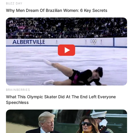
Versi Warga Thailand
BUZZ DAY
Why Men Dream Of Brazilian Women: 6 Key Secrets
Langka Banget! 10 Pose Lucu
Katak yang Bikin Ketawa
Gemes
BRAINBERRIES
What This Olympic Skater Did At The End Left Everyone
Speechless
Ambyar! 10 Kalimat Baper