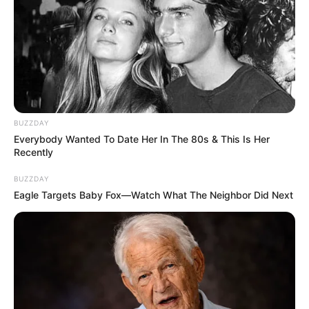
10 Desain Kanopi Tempat
Tidur, Serasa Beristirahat di
Kamar Raja
BUZZDAY
Everybody Wanted To Date Her In The 80s & This Is Her
Recently
Tampil Lebih Modern, 7 Potret
BUZZDAY
Hasil Renovasi Rumah Berusia
Eagle Targets Baby Fox—Watch What The Neighbor Did Next
90 Tahun