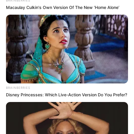
BRAINBERRIES
Macaulay Culkin's Own Version Of The New ‘Home Alone’
BRAINBERRIES
Baca selengkapnya
arrow_forward_ios
Disney Princesses: Which Live-Action Version Do You Prefer?