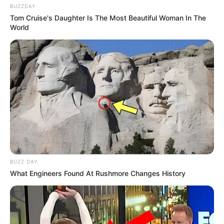
BUZZDAY
Tom Cruise's Daughter Is The Most Beautiful Woman In The
World
BUZZ DAY
What Engineers Found At Rushmore Changes History
Serem! 9 Chat Ojek Online &
Pelanggan Ini Bikin Auto