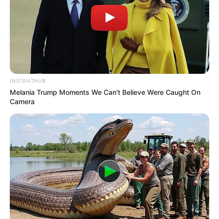
Pakai Bahasa Jawa Ini Bikin
Galau Abis
INSTANTHUB
Melania Trump Moments We Can't Believe Were Caught On
Camera
Fail! 10 Potret Makanan Gagal
Dimasak yang Bikin Kamu
Nggak Selera