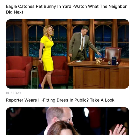
Eagle Catches Pet Bunny In Yard -Watch What The Neighbor
Did Next
LIHAT ARTIKEL LAINNYA
BUZZDAY
Reporter Wears Ill-Fitting Dress In Public? Take A Look
Bukan Karena Tak Cinta
Tangan diatas