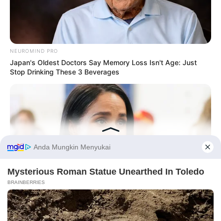
NEUROMIND PRO
Japan's Oldest Doctors Say Memory Loss Isn't Age: Just
Stop Drinking These 3 Beverages
Before You Go
PRIVACY POLICY
DISCLAIMER
HUBUNGI KAMI
IKLAN
BUZZDAY
Meghan Markle's Daughter All Grown Up — See Her Now!