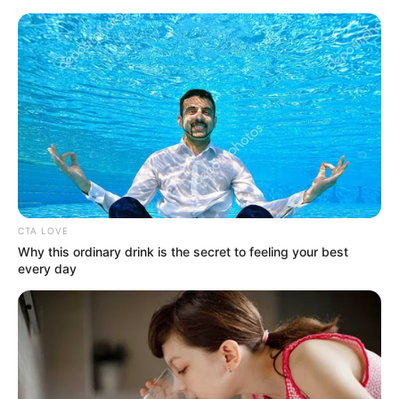
HOME
INSPIRASI
STYLE
FILM &
NGAKAK
QUOTES
HYPE
MORE
SERIES
CTA LOVE
Why this ordinary drink is the secret to feeling your best
every day