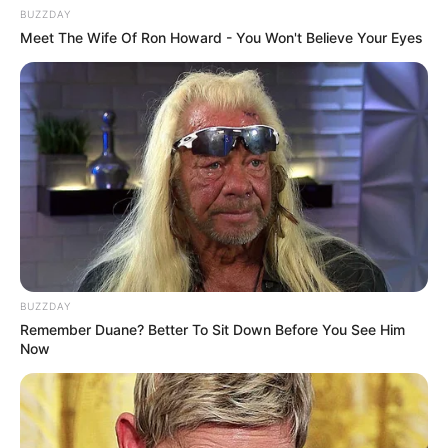
BUZZDAY
Meet The Wife Of Ron Howard - You Won't Believe Your Eyes
Rating
Cerita
BUZZDAY
Pemain
Remember Duane? Better To Sit Down Before You See Him
Now
Akting
Musik