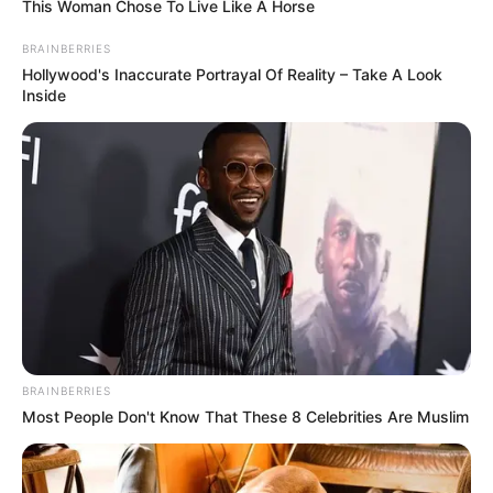
This Woman Chose To Live Like A Horse
Baca juga:
Sinopsis Tonkatsu DJ Agetaro, Cerita Serunya
BRAINBERRIES
Karier Ganda Seorang DJ
Hollywood's Inaccurate Portrayal Of Reality – Take A Look
Inside
Baca selengkapnya
arrow_forward_ios
Dong Min tiba-tiba saja mendapat suatu kabar yang mengejutkan.
BRAINBERRIES
Yaitu, ia ternyata ditunjuk ke departemen investigasi. Yang lebih
Mute
Most People Don't Know That These 8 Celebrities Are Muslim
mengejutkan lagi, ia ditunjuk ke departemen tersebut tepat ketika
ia akan menjadi sukses dalam kariernya.