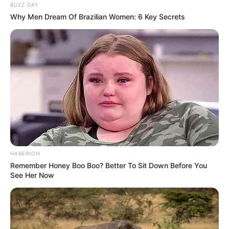
BUZZ DAY
Why Men Dream Of Brazilian Women: 6 Key Secrets
Love Untangled
Murderer Report
Ginseng Boy 2
My Daughter is a Zombie
HABERION
Remember Honey Boo Boo? Better To Sit Down Before You
See Her Now
Wall to Wall
Ghost Train