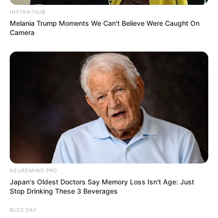
INSTANTHUB
Langka Banget! 10 Pose Lucu
Melania Trump Moments We Can't Believe Were Caught On
Katak yang Bikin Ketawa
Camera
Gemes
Ambyar! 10 Kalimat Baper
Pakai Bahasa Jawa Ini Bikin
Galau Abis
NEUROMIND PRO
Japan's Oldest Doctors Say Memory Loss Isn't Age: Just
Stop Drinking These 3 Beverages
BUZZ DAY