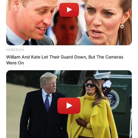
Bikin Ngakak, 10 Potret
Cosplay Murah Pakai Bahan
Seadanya
HABERION
William And Kate Let Their Guard Down, But The Cameras
Were On
Anti Mainstream, 10 Cara
Membawa Barang Belanjaan
Versi Warga Thailand