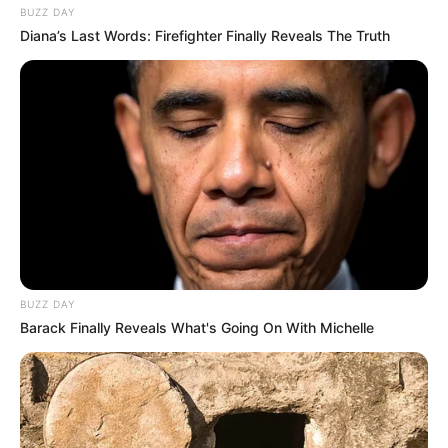
Kim Seung Hyun, Ha Joo Hee, dan masih banyak lagi.
BUZZ DAY
Diana’s Last Words: Firefighter Finally Reveals The Truth
BUZZ DAY
Barack Finally Reveals What's Going On With Michelle
TAGS
FILM KOREA
HOT BLOODED DETECTIVE