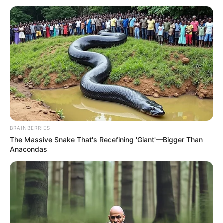
BRAINBERRIES
The Massive Snake That's Redefining 'Giant'—Bigger Than
Anacondas
FILM
Sinopsis Hot Blooded Detective,