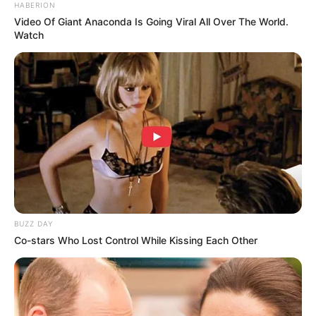
HABERION
Video Of Giant Anaconda Is Going Viral All Over The World.
Watch
Serem! 9 Chat Ojek Online &
Pelanggan Ini Bikin Auto
Merinding
BUZZ DAY
Co-stars Who Lost Control While Kissing Each Other