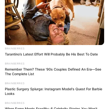
Dong Min merasa sedih ditunjuk untuk pindah ke departemen
investigasi. Untuk penyelidikannya, ia akan melakukan sebuah
penyelidikan bersama dengan detektif FM bernama Mong Heo.
Nah, Mong Heo rupanya bertanggungjawab atas sebuah kasus
yang berupa hilangnya seorang model.
BRAINBERRIES
Tarantino’s Latest Effort Will Probably Be His Best To Date
BRAINBERRIES
Remember Them? These '90s Couples Defined An Era—See
The Complete List
BRAINBERRIES
Plastic Surgery Splurge: Instagram Model's Quest For Barbie
Looks
BRAINBERRIES
When Fame Meets Fragility: 6 Celebrity Stories You Won't