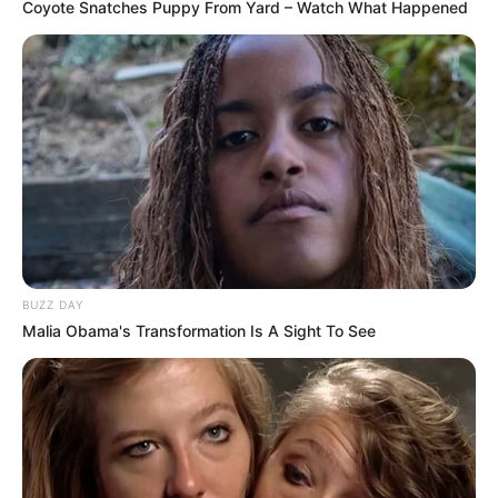
Coyote Snatches Puppy From Yard – Watch What Happened
Fail! 10 Potret Makanan Gagal
Dimasak yang Bikin Kamu
Nggak Selera
10 Pose Manekin Anti
BUZZ DAY
Mainstream yang Konyol
Malia Obama's Transformation Is A Sight To See
Banget