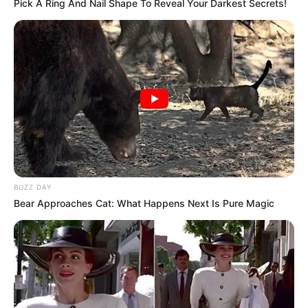
Pick A Ring And Nail Shape To Reveal Your Darkest Secrets!
Tampil Lebih Modern, 7 Potret
Hasil Renovasi Rumah Berusia
90 Tahun
BUZZ DAY
Bear Approaches Cat: What Happens Next Is Pure Magic