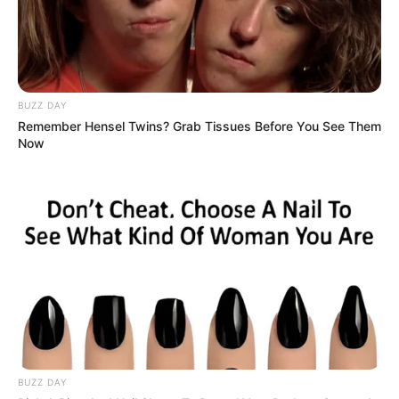
8 Kata Lucu Seputar Malam
Minggu ala Jomblo yang Bikin
Ngenes
BUZZ DAY
Remember Hensel Twins? Grab Tissues Before You See Them
Now
10 Desain Kanopi Tempat
Tidur, Serasa Beristirahat di
Kamar Raja
BUZZ DAY