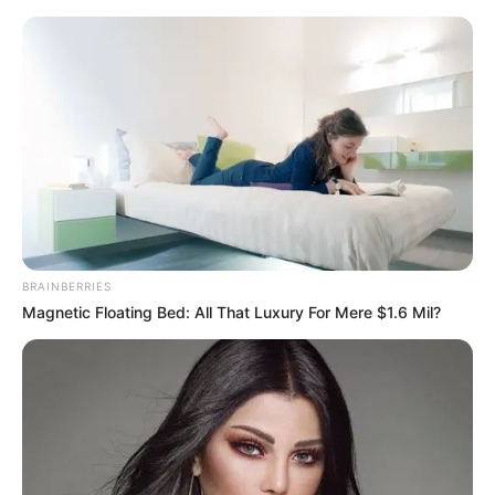
HOME
INSPIRASI
STYLE
FILM &
NGAKAK
QUOTES
HYPE
MORE
SERIES
BRAINBERRIES
Magnetic Floating Bed: All That Luxury For Mere $1.6 Mil?