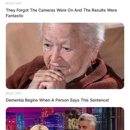
BUZZ DAY
They Forgot The Cameras Were On And The Results Were
Fantastic
BUZZ DAY
Dementia Begins When A Person Says This Sentence!