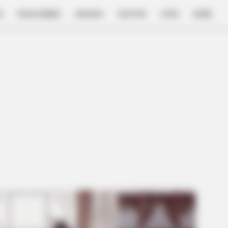
E
FILM & SERIES
NGAKAK
QUOTES
HYPE
MORE