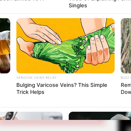
Singles
Fa
Baca selengkapnya
Di
arrow_forward_ios
Ng
VARICOSE VEINS RELIEF
BUZZ 
Bulging Varicose Veins? This Simple
Rem
Trick Helps
Dow
10
Ma
Ba