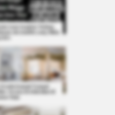
Kata Lucu Seputar Malam
nggu ala Jomblo yang Bikin
enes
We Can't Believe Were Caught On
 Desain Kanopi Tempat
dur, Serasa Beristirahat di
mar Raja