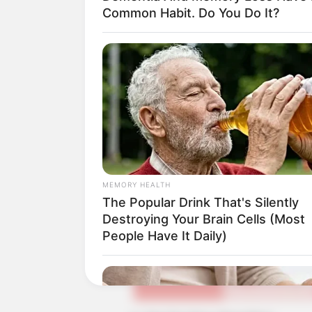
Jung Yun Seok sebagai Ma Joon
Common Habit. Do You Do It?
Orang-orang di sekitar Gae Ttong
MEMORY HEALTH
The Popular Drink That's Silently
Destroying Your Brain Cells (Most
People Have It Daily)