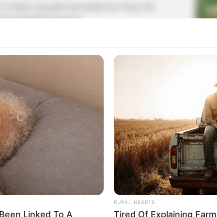
a 23 tahun yang jatuh cinta kepada Gae Ttong. Dia
aja selanjutnya di Joseon.
La
Ka
dan merupakan aset dari Flower Crew. Dia juga memiliki
Ge
karakter yang baik hati.
iliki karakter yang dingin dan tidak bisa memberikan
ang memiliki tampang yang tampan dan bahkan selalu
Am
Pa
Ga
RURAL HEARTS
 (Ayah Ma Hoon)
Been Linked To A
Tired Of Explaining Far