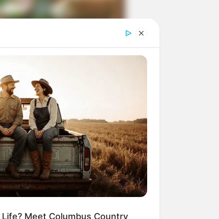
ngka Banget! 10 Pose Lucu
tak yang Bikin Ketawa
mes
byar! 10 Kalimat Baper
kai Bahasa Jawa Ini Bikin
lau Abis
m Life? Meet Columbus Country