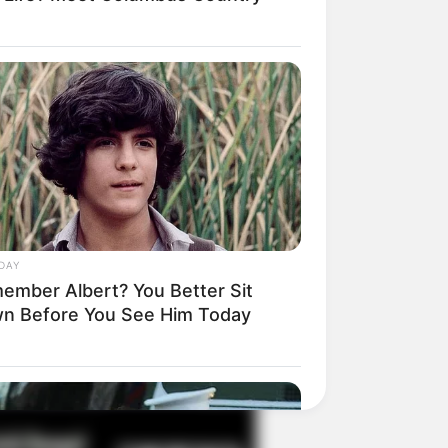
il! 10 Potret Makanan Gagal
masak yang Bikin Kamu
gak Selera
DAY
ember Albert? You Better Sit
n Before You See Him Today
 Pose Manekin Anti
instream yang Konyol
nget