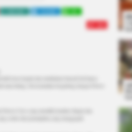
WHATSAPP
TELEGRAM
LINE
Bi
Co
Edit
Se
ristik keras kepala dan melakukan banyak hal hanya
An
h lama hilang. Dia kemudian bergabung dengan Flower
Me
Ve
ri Flower Crew yang memiliki karakter dingin dan
yang cerdas dan penampilan yang menggugah.