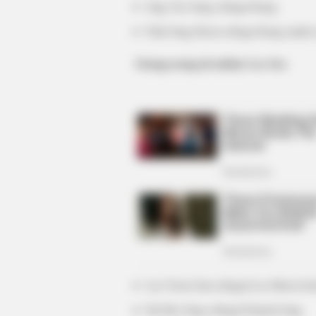
Jang Yoo Sang sebagai Kang
Park Sang Hoon sebagai Kang muda 
Orang-orang di sekitar Lee Soo
PAINFREE DEVICE
The Joint Pain Breakthrough Every
Lee Yoon Gun sebagai Lee Moon Se
Ha Hoe Jung sebagai Eunuch Jang