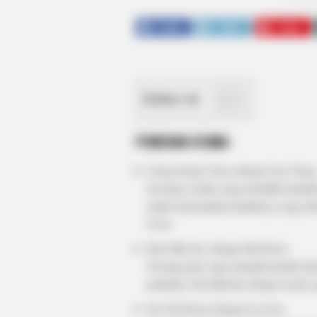
SHARE
TWEET
SHARE
Daftar isi
PEMERAN UTAMA
Gong Seung Yeon sebagai Gae Ttong
Seorang wanita yang memiliki karakte
untuk menemukan kakaknya yang tela
Crew.
Kim Min Jae sebagai Ma Hoon
Seorang pria yang menjadi pendiri da
pendiam. Dia dikenal sebagai sosok 
Seo Jin Hoon sebagai Lee Soo