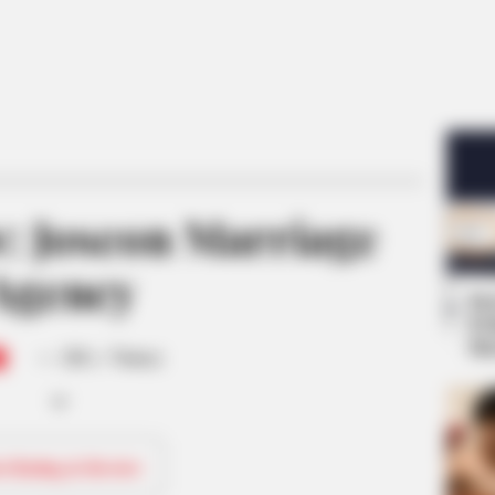
: Joseon Marriage
Agency
Se
Pe
-
Me
/10 (- Votes)
ri Rating & Review