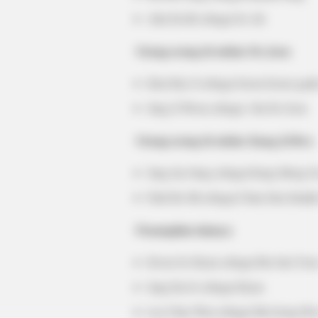
Ahn Da Bi sebagai Se Ah
Orang-orang di sekitar Do Joon
HABERION
Nicole Kidman Finally Admits Wha
Kim Hye Ji sebagai Seom Seom (gad
All Suspected
Jung Ji Woon sebagai ibu Do Joon
Orang-orang di sekitar Kang Ji Hwa
Jung Jae Sung sebagai Kang Mong G
Park Bo Mi sebagai Chun Sim (budak
Penampilan lainnya
Kwon So Hyun sebagai Ibu Suri Yoo
Jang Eui Je sebagai Hyun
Lee Chae Won sebagai Ma Jeong Hw