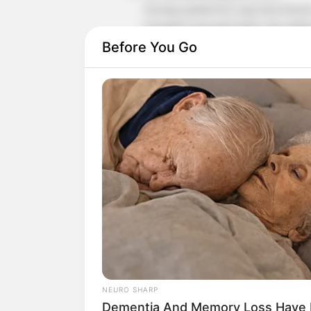
Seorang pandai besi yang baru berusi
kemudian menyadar bahwa dia adalah r
Before You Go
Park Ji Hoon sebagai Go Young Soo
Seorang pria muda yang fashionable 
keindahan tubuh yang menggoda serta 
Go Won Hee
sebagai Kang Ji Hwa
Seorang putri dari Parlemen yang mem
kasih sayang kepada para budak.
Byung Woo Seok sebagai Do Joon
Seorang informan dari Flower Crew y
dikejar oleh para wanita.
PEMERAN PENDUKUNG
Orang-orang di sekitar Ma Hoon
NEURO SHARP
Park Ho San sebagai Ma Bong Deok
Dementia And Memory Loss Have 