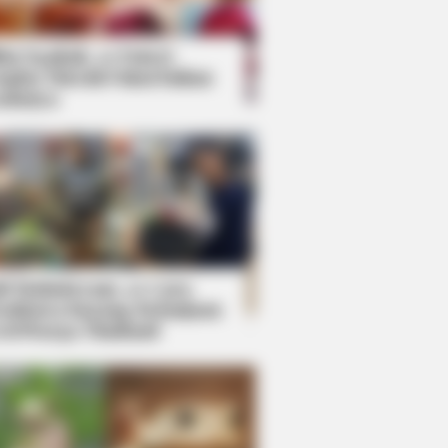
kin Ngakak, 10 Potret
splay Murah Pakai Bahan
adanya
ti Mainstream, 10 Cara
mbawa Barang Belanjaan
rsi Warga Thailand