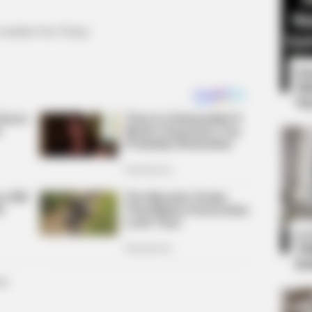
(saudara Gae Ttong)
Mute
8 
Mi
Ng
INSTANTHUB
one's Waiting For
Melania Trump Moments 
Camera
10
Ti
Ka
ok