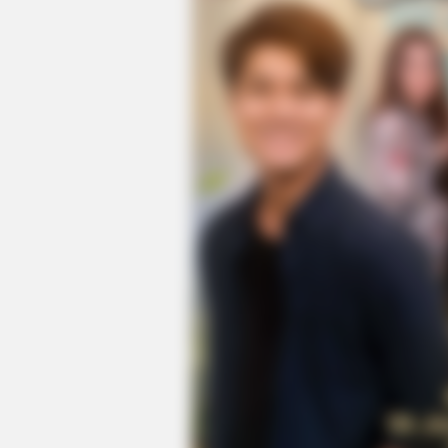
NAVY SEAL'S BUG IN GUIDE
Navy SEAL: How To Hide Your Prep
Look