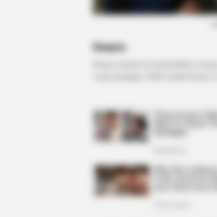
(f
MFH
Sinopsis
Inside Willie Nelson's Home—You 
Drama romansa ini mengisahkan seorang 
To See It
warga kampung. Nikita sendiri berarti
no
HABERION
Colorado Elk's Surprising Respons
From Tire