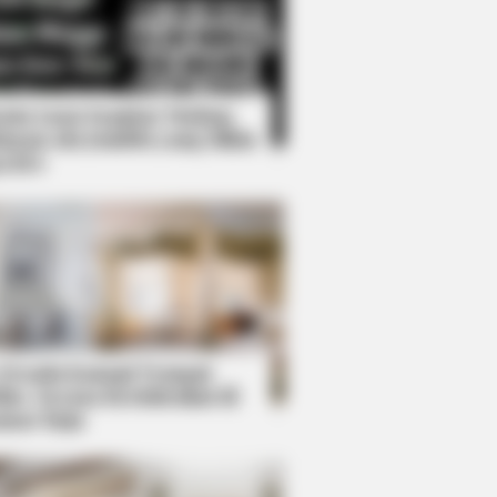
Kata Lucu Seputar Malam
nggu ala Jomblo yang Bikin
enes
hen Martial Law Is Declared
 Desain Kanopi Tempat
dur, Serasa Beristirahat di
mar Raja