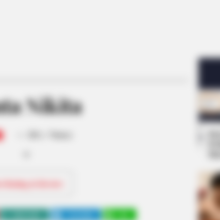
ta Nikita
-
Se
/10 (- Votes)
Pe
Me
ri Rating & Review
WHATSAPP
TELEGRAM
LINE