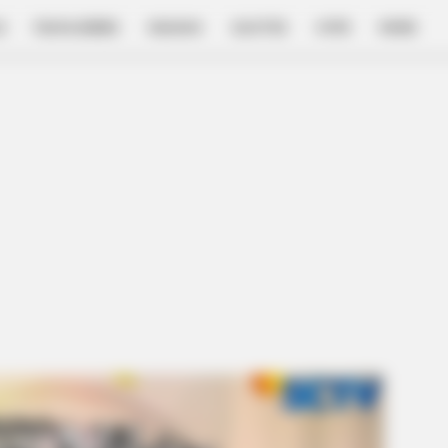
E
FILM & SERIES
NGAKAK
QUOTES
HYPE
MORE