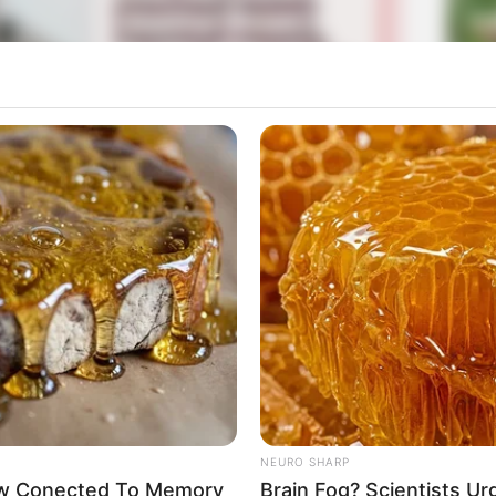
La
Ka
Ge
Mute
Am
Pa
Ga
NEURO SHARP
Now Conected To Memory
Brain Fog? Scientists Ur