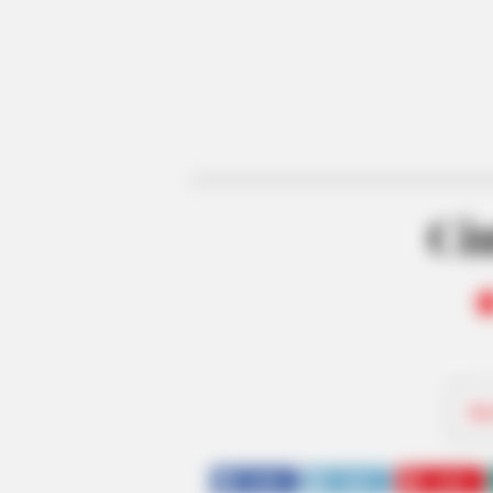
Cin
Be
SHARE
TWEET
SHARE