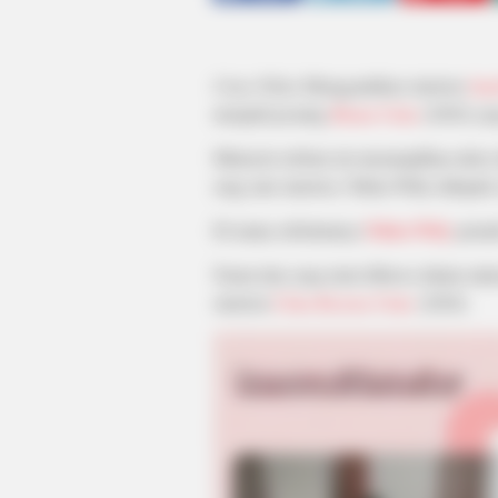
Cinta Nikita
Menggantikan sinetron
Ana
menjadi pesaing
Ikatan Cinta
(2020) yan
Miniseris terbaru ini menampilkan aktor 
sang ratu sinetron, Nikita Willy didapu
Di mana sebelumnya
Nikita Willy
perna
Nama lain yang turut dibawa dalam mini
sinetron
Cinta Karena Cinta
(2020).