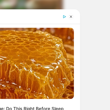
ngka Banget! 10 Pose Lucu
tak yang Bikin Ketawa
mes
byar! 10 Kalimat Baper
kai Bahasa Jawa Ini Bikin
lau Abis
ge: Do This Right Before Sleep