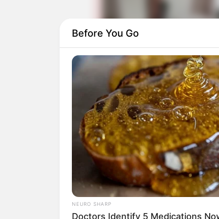
Before You Go
Daftar isi
Detail
Judul: Cinta Nikita
Judul lain: –
Genre: Drama, Romansa, Komedi
NEURO SHARP
Negara: Indonesia
Doctors Identify 5 Medications 