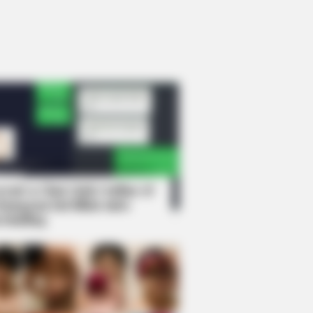
rem! 9 Chat Ojek Online &
langgan Ini Bikin Auto
rinding