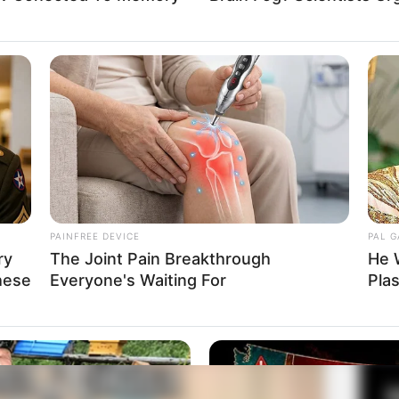
Fa
Tito
Di
Ng
 11 Januari 2021
PAINFREE DEVICE
PAL 
IB
ry
The Joint Pain Breakthrough
He 
hese
Everyone's Waiting For
Pla
10
Ma
Ba