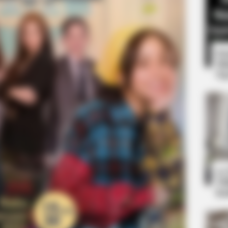
8 
Mi
Ng
NAVY SEAL'S BUG IN GUIDE
s In Places They Won't
Worst States To Be In W
10
Ti
Ka