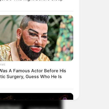
il! 10 Potret Makanan Gagal
masak yang Bikin Kamu
gak Selera
GAME
Was A Famous Actor Before His
stic Surgery, Guess Who He Is
 Pose Manekin Anti
instream yang Konyol
nget