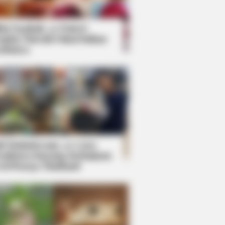
kin Ngakak, 10 Potret
splay Murah Pakai Bahan
adanya
ti Mainstream, 10 Cara
mbawa Barang Belanjaan
rsi Warga Thailand