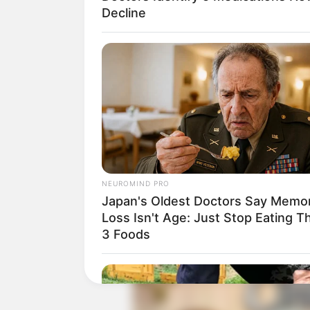
Decline
Sutradara: Gita Asmara
Produser: David S. Suwarto
Penulis Naskah: Serena Luna, Daniel 
Rumah Produksi: SinemArt
Channel TV: SCTV
Jumlah Episode: 13
Masa Tayang: Mulai 6 Januari 2021 –
NEUROMIND PRO
Jadwal Tayang: Rabu pukul 19.30 W
Japan's Oldest Doctors Say Memo
Loss Isn't Age: Just Stop Eating T
3 Foods