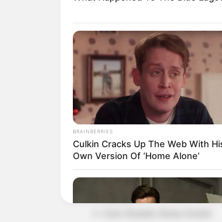
BRAINBERRIES
Culkin Cracks Up The Web With Hi
Own Version Of ‘Home Alone’
Detail
Judul: Dua Dunia Salma 2
Judul lain: –
Genre: Romantis, Roman, Komedi