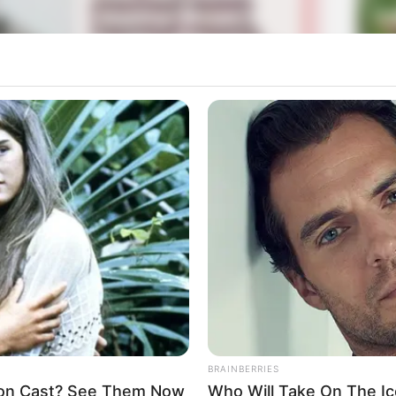
La
Ka
Ge
ata Bathin the Series
(2018) dan
Adinda Azani
018).
Mute
koh baru yaitu Andrew Andika yang sebelumnya berakting
Am
Pa
Ga
BRAINBERRIES
on Cast? See Them Now
Who Will Take On The Ic