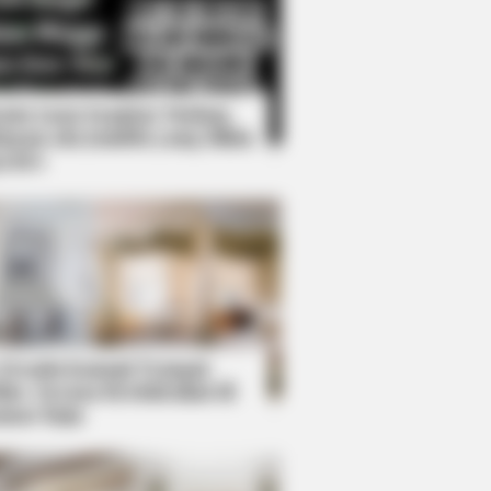
Kata Lucu Seputar Malam
nggu ala Jomblo yang Bikin
enes
s the secret to feeling your best
 Desain Kanopi Tempat
dur, Serasa Beristirahat di
mar Raja