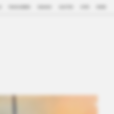
E
FILM & SERIES
NGAKAK
QUOTES
HYPE
MORE