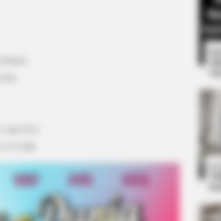
8 
Pritania
Mi
Ng
 Plus
CTA LOVE
Story?
Why this ordinary drink i
3 April 2019
every day
l 15.55 WIB
10
Ti
Ka