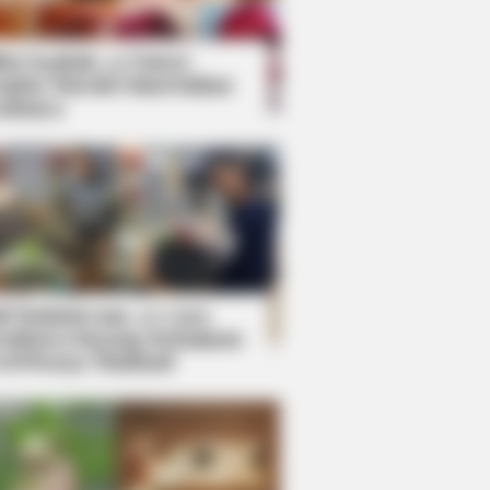
kin Ngakak, 10 Potret
splay Murah Pakai Bahan
adanya
ti Mainstream, 10 Cara
mbawa Barang Belanjaan
rsi Warga Thailand