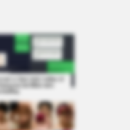
rem! 9 Chat Ojek Online &
langgan Ini Bikin Auto
rinding