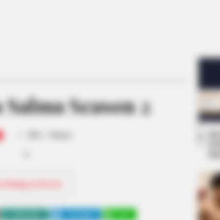
 Salma Season 2
-
Se
/10 (- Votes)
Pe
Me
ri Rating & Review
WHATSAPP
TELEGRAM
LINE