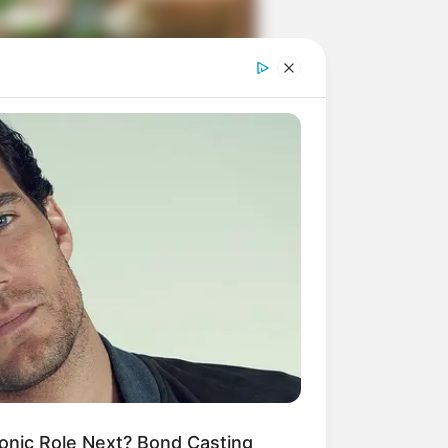
ngka Banget! 10 Pose Lucu
tak yang Bikin Ketawa
mes
byar! 10 Kalimat Baper
kai Bahasa Jawa Ini Bikin
lau Abis
onic Role Next? Bond Casting