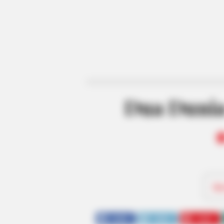
Dua Dunia
Be
SHARE
TWEET
SHARE