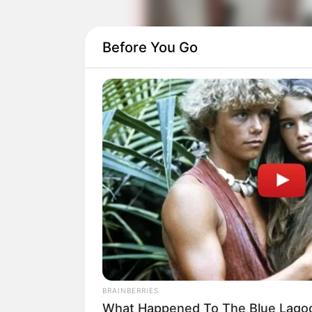
Before You Go
Eza Gionino
pernah bermain
Menembus M
pernah bermain di
Satu Atap 3 Cinta
(2
Di sisi lain, season 2 menghadirkan to
di sinetron
Fitri
(2019).
Daftar isi
BRAINBERRIES
What Happened To The Blue Lago