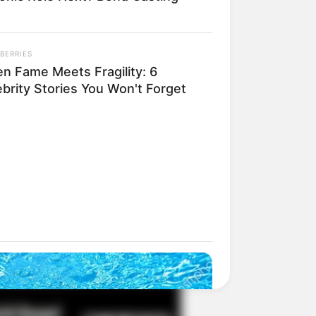
BERRIES
il! 10 Potret Makanan Gagal
n Fame Meets Fragility: 6
masak yang Bikin Kamu
ebrity Stories You Won't Forget
gak Selera
 Pose Manekin Anti
instream yang Konyol
nget