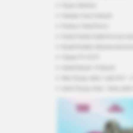
Negara: Indonesia
Sutradara: Sony Gaokasak
Produser: Chand Parwez
Penulis Naskah: Endik Koeswoyo dan 
Rumah Produksi: Kharisma Starvision
Channel TV: SCTV
BRAINBERRIES
Jumlah Episode: 10 Episode
Is The Movie "Danish Girl" A True 
Masa Tayang: mulai 1 April 2019 – 1
Jadwal Tayang: Senin – Jumat, puku