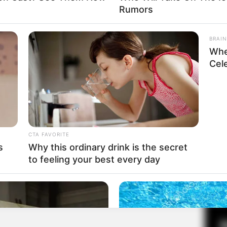
Rumors
BRAIN
Fa
Whe
Di
Cel
Ng
CTA FAVORITE
s
Why this ordinary drink is the secret
to feeling your best every day
10
Ma
Ba