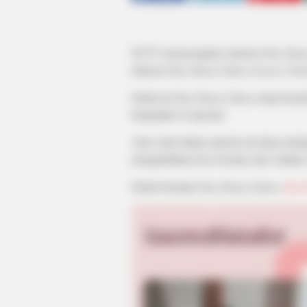
SCTV menayangkan sinetron
Dua Duni
miniseri
Dua Dunia Salma Season 2
ini
Selain itu
Dua Dunia Salma
tetap konsi
berjumlah 10 episode.
Alur cerita dalam sinetron ini akan melan
menghadirkan Eza Gionino dan Adinda 
Selain bermain
Dua Dunia Salma,
Eza 