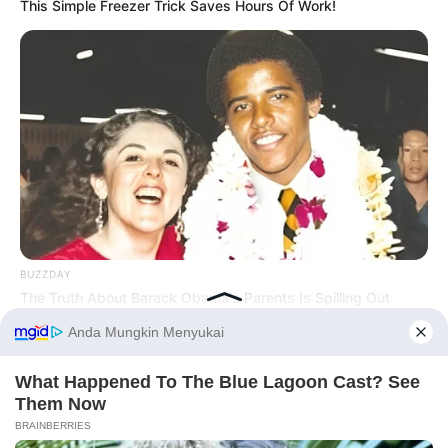
This Simple Freezer Trick Saves Hours Of Work!
BUZZDAY
The Truth About Barack Obama's Parents Is Spilling Out
Before You Go
PRIVACY POLICY
DISCLAIMER
HUBUNGI KAMI
IKLAN