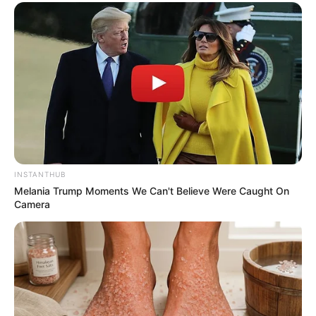
Dangdut
Cinta Di Ujung Sajadah
Samuel
INSTANTHUB
Melania Trump Moments We Can't Believe Were Caught On
TULIS KOMENTAR
Camera
Alamat email Anda tidak akan dipublikasikan.
Ruas yang wajib ditandai
*