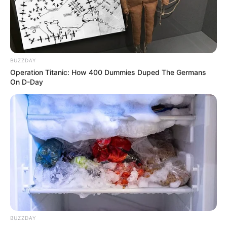
10 Desain Kanopi Tempat
Tidur, Serasa Beristirahat di
Kamar Raja
BUZZDAY
Operation Titanic: How 400 Dummies Duped The Germans
On D-Day
Tampil Lebih Modern, 7 Potret
Hasil Renovasi Rumah Berusia
90 Tahun
BUZZDAY