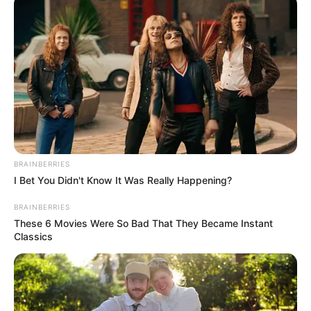
Sementara itu Bastian Steel sebelumnya berperan sebagai Bastian
dalam sinetron
Pengantin Dini.
Mute
BRAINBERRIES
I Bet You Didn't Know It Was Really Happening?
Baca juga:
Sinopsis Ustad Milenial Episode 1 – 20 Lengkap
BRAINBERRIES
Daftar isi
These 6 Movies Were So Bad That They Became Instant
Classics