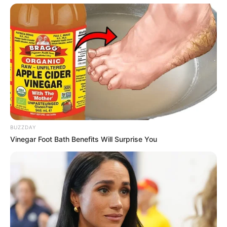
Yuwani sebagai istri kepala desa
Arhinza sebagai kepala desa
Rendra sebagai Asep
Agis sebagai ibu Asep
Helsi Herlinda
TAGS
BUTIR-BUTIR PASIR DI LAUT
SINETRON
BUZZDAY
Vinegar Foot Bath Benefits Will Surprise You