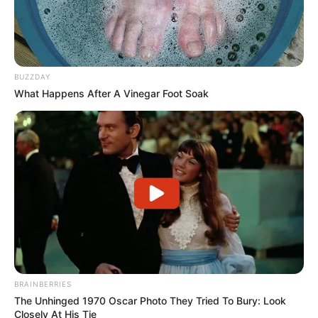
Serem! 9 Chat Ojek Online &
Pelanggan Ini Bikin Auto
Merinding
BUZZDAY
What Happens After A Vinegar Foot Soak
Bikin Ngakak, 10 Potret
Cosplay Murah Pakai Bahan
Seadanya
BRAINBERRIES
The Unhinged 1970 Oscar Photo They Tried To Bury: Look
Closely At His Tie