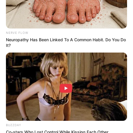
NERVE FLOW
Neuropathy Has Been Linked To A Common Habit. Do You Do
It?
BUZZDAY
Co-stars Who Lost Control While Kissing Each Other