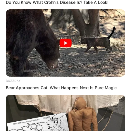
Do You Know What Crohn's Disease Is? Take A Look!
10 Pose Manekin Anti
Mainstream yang Konyol
Banget
BUZZDAY
8 Kata Lucu Seputar Malam
Bear Approaches Cat: What Happens Next Is Pure Magic
Minggu ala Jomblo yang Bikin
Ngenes