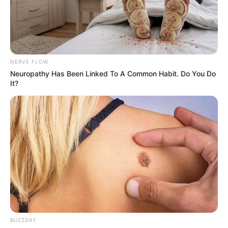
Ambyar! 10 Kalimat Baper
Pakai Bahasa Jawa Ini Bikin
Galau Abis
NERVE FLOW
Neuropathy Has Been Linked To A Common Habit. Do You Do
It?
Fail! 10 Potret Makanan Gagal
Dimasak yang Bikin Kamu
Nggak Selera
BUZZDAY