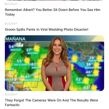
Sinopsis Episode 9
BUZZDAY
Remember Albert? You Better Sit Down Before You See Him
Sinopsis Episode 10
Today
PEMERAN UTAMA
BUZZDAY
Groom Splits Pants In Viral Wedding Photo Disaster!
Tyas Mirasih sebagai Arini
Bastian Steel sebagai Radit
Andrew Andhika sebagai David
Farandina Tika sebagai Wulan
PEMERAN PENDUKUNG
Odniel Alexander sebagai Tommy
Neezha Rais sebagai Dini
BUZZDAY
Jessica Shaina sebagai Icha
They Forgot The Cameras Were On And The Results Were
Deyra Dey sebagai Sari
Fantastic