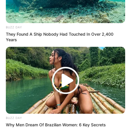
LIHAT ARTIKEL LAINNYA
BUZZ DAY
They Found A Ship Nobody Had Touched In Over 2,400
Years
Bukan Karena Tak Cinta
Tangan diatas
BUZZ DAY
Why Men Dream Of Brazilian Women: 6 Key Secrets
Preman Pensiun 9
Romansa Kampung