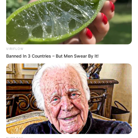
Pemeran Drama Kolosan ‘Nyi
Roro Kidul’ MNCTV
Penulis:
staff dailysia
|
10 Maret 2019
VIRIFLOW
Banned In 3 Countries – But Men Swear By It!
MNC TV baru saja menayangkan drama kolosal terbaru mereka
“Nyi Roro Kidul”. Drama ini bercerita tentang perjalanan Dewi
Nawang Wulan hingga menjadi sosok Nyi Roro Kidul yang
kisahnya telah melegenda sebagai penguasa laut selatan.
Drama “Nyi Roro Kidul” ini tayang perdana mulai 4 Maret 2019
dan akan tayang setiap harinya pukul 20.20 WIB di MNC TV.
Baca:
Diangkat dari Kisah Rakyat, Ini 4 Fakta Menarik Nyi Roro
Kidul MNCTV
Yuk, intip deretan para pemain Nyi Roro Kidul.