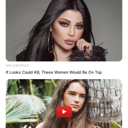
Fail! 10 Potret Makanan Gagal
Dimasak yang Bikin Kamu
Nggak Selera
BRAINBERRIES
If Looks Could Kill, These Women Would Be On Top
10 Pose Manekin Anti
Mainstream yang Konyol
Banget