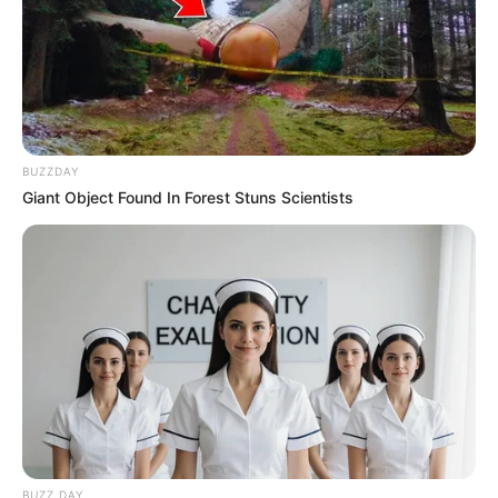
BUZZDAY
Giant Object Found In Forest Stuns Scientists
(foto: instagram/ricoveraldreal)
Rico Verald akan memerankan Jaka Tarub, pria yang mengambil
dan menyembunyikan selendang milik Dewi Nawang Wulan.
Riko Verald sendiri sudah terjun ke dunia akting sejak tahun 2010.
Rico telah membintangi puluhan judul sinetron, film dan juga
FTV. Diantaranya,Ganteng-Ganteng Srigala, Arjuna, Tukang
Ojek Pengkolan dan lainnya.
BUZZ DAY