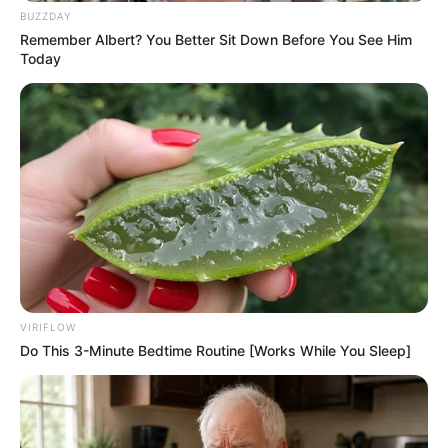
4. Liana Sahara sebagai Cundo Manik
BUZZDAY
Remember Albert? You Better Sit Down Before You See Him
Today
VIRIFLOW
Do This 3-Minute Bedtime Routine [Works While You Sleep]