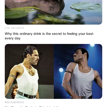
10 Potret Anastasia Novie,
10 Potret Liana Sahara,
Pemeran Gendhis di
Pemeran Cundo Manik di
Drama Kolosal Nyi Roro
Sinetron Nyi Roro Kidul
Kidul
CTA FAVORITE
Why this ordinary drink is the secret to feeling your best
every day
Diangkat dari Kisah
Rakyat, Ini 4 Fakta
Menarik Nyi Roro Kidul
MNCTV
BRAINBERRIES