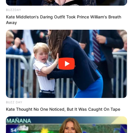
BUZZDAY
Kate Middleton's Daring Outfit Took Prince William's Breath
Away
(foto: instagram/billyboedjanger)
Pria kelahiran 27 Maret 1971 ini akan berperan sebagai
BUZZ DAY
Panguwoso Segoro,salah satu pemain pendukung di Sinetron Nyi
Kate Thought No One Noticed, But It Was Caught On Tape
Roro Kidul. Aktor veteran ini telah hilir mudik di dunia peran
Indonesia sejak lama.