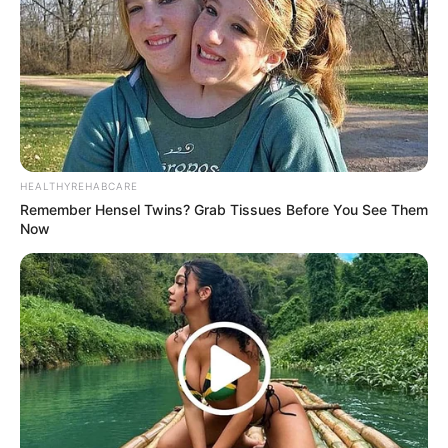
Baca juga:
Sinopsis Nyi Roro Kidul Episode 1 – Terakhir
Lengkap (Sinetron MNCTV)
Selain para pemain utama, ini adalah para pemain pendukung :
Anastasia Novie sebagai Gendhis
Tiffany Jane sebagai Nyi Brangah
HEALTHYREHABCARE
Robi Tremonti sebagai Hendaru
Remember Hensel Twins? Grab Tissues Before You See Them
Now
Asri Handayani sebagai Bidadari
Abdullah Al Indra sebagai Tumenggung
Syavana Putrie sebagai Kanjeng Ayu Ni Bgasagitha
Novita Mahisa sebagai Nyi Gendeng Permoni
Nadhea Tanj sebagai Nyi Pundak Saro
Rassya Hidayah sebagai Aryo
Itha Putra sebagai Senopati Bima