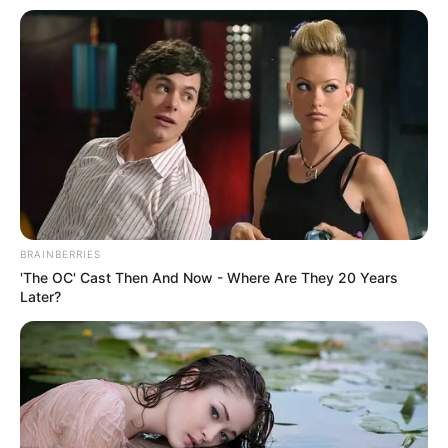
LIHAT ARTIKEL LAINNYA
Asal Usul Nyi Roro Kidul,
10 Potret Tiffany Jane,
Sang Ratu Penguasa
Pemeran Nyi Brangah di
Pantai Selatan
Drama Kolosal Nyi Roro
BRAINBERRIES
Kidul
'The OC' Cast Then And Now - Where Are They 20 Years
Later?