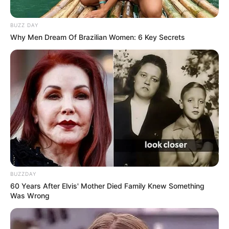
Bagaimana? Apa kalian setia menonton akting mereka di Nyi
BUZZ DAY
Roro Kidul MNCTV?
Why Men Dream Of Brazilian Women: 6 Key Secrets
TAGS
NYI RORO KIDUL
NYI RORO KIDUL MNCTV
PEMAIN NYI RORO KIDUL
PEMERAN NYI RORO KIDUL
BUZZDAY
60 Years After Elvis' Mother Died Family Knew Something
Was Wrong