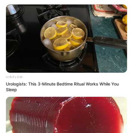
HOME
INSPIRASI
STYLE
FILM &
NGAKAK
QUOTES
HYPE
MORE
SERIES
VIRIFLOW
Urologists: This 3-Minute Bedtime Ritual Works While You
Sleep