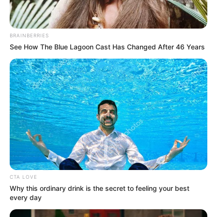
BRAINBERRIES
See How The Blue Lagoon Cast Has Changed After 46 Years
8 Kata Lucu Seputar Malam
Minggu ala Jomblo yang Bikin
Ngenes
CTA LOVE
Why this ordinary drink is the secret to feeling your best
every day
10 Desain Kanopi Tempat
Tidur, Serasa Beristirahat di