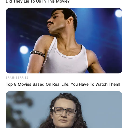
Did They Lie To Us In This Movie?
Sinopsis Nyi Roro Kidul
Episode 1 – Terakhir
Lengkap (Sinetron
MNCTV)
BRAINBERRIES
Top 8 Movies Based On Real Life. You Have To Watch Them!