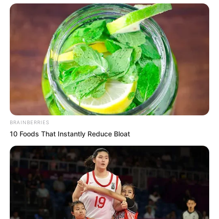
Bikin Ngakak, 10 Potret
Cosplay Murah Pakai Bahan
Seadanya
BRAINBERRIES
10 Foods That Instantly Reduce Bloat
Anti Mainstream, 10 Cara
Membawa Barang Belanjaan
Versi Warga Thailand