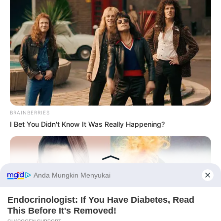
Kamar Raja
Tampil Lebih Modern, 7 Potret
Hasil Renovasi Rumah Berusia
BRAINBERRIES
90 Tahun
I Bet You Didn't Know It Was Really Happening?
Before You Go