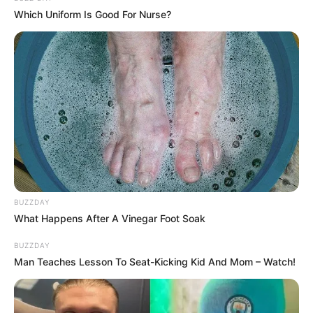
Selain berprofesi sebagai aktor, Rico juga merupakan seorang
Which Uniform Is Good For Nurse?
model. Pria kelahiran Jambi, 29 April 1988 ini, telah menikah
dengan pada tahun 2006 dan telah dikaruniai seorang putri.
3. Fery Ixel sebagai Ki Lono Sandi
BUZZDAY
What Happens After A Vinegar Foot Soak
BUZZDAY
Man Teaches Lesson To Seat-Kicking Kid And Mom – Watch!