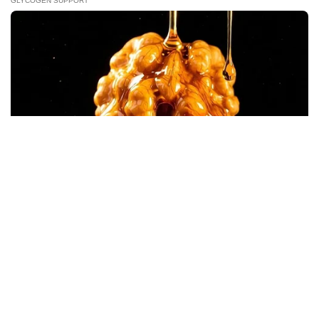
BRAINBERRIES
90s Hair Trends That Screamed "Please Don't Try"
PRIVACY POLICY
DISCLAIMER
HUBUNGI KAMI
IKLAN
GLYCOGEN SUPPORT
Endocrinologist: If You Have Diabetes, Read This Before It's
Removed!