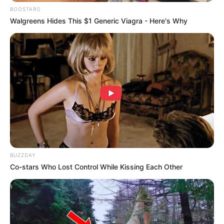
BOOSTARO
Walgreens Hides This $1 Generic Viagra - Here's Why
Gadis kelahiran 6 Juli 2002 ini merupakan Miss Celebrity 2015. Ia
memulai kariernya melalui sinetron Badai dan Ganteng-Ganteng
Mute
Srigala. Gadis balsteran Eropa-Indonesia juga aktif membintangi
sejumlah FTV.
2. Rico Verald sebagai Jaka Tarub
BUZZDAY
Co-stars Who Lost Control While Kissing Each Other