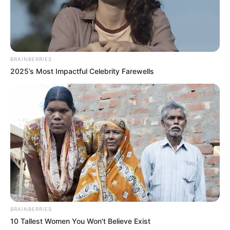
BRAINBERRIES
2025’s Most Impactful Celebrity Farewells
Serem! 9 Chat Ojek Online &
Pelanggan Ini Bikin Auto
Merinding
BRAINBERRIES
10 Tallest Women You Won't Believe Exist