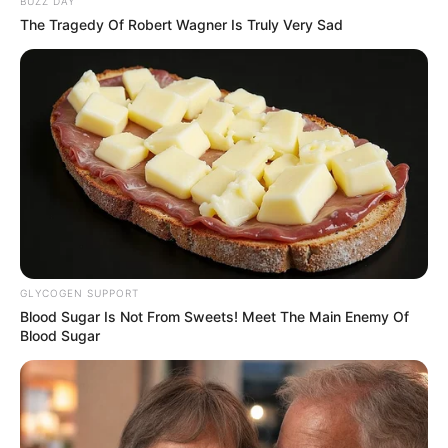
BUZZ DAY
The Tragedy Of Robert Wagner Is Truly Very Sad
1. Talitha Curtis sebagai Nyi Roro Kidul
GLYCOGEN SUPPORT
Blood Sugar Is Not From Sweets! Meet The Main Enemy Of
Blood Sugar