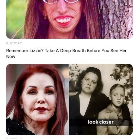
10 Pose Manekin Anti
Mainstream yang Konyol
Banget
BUZZDAY
Remember Lizzie? Take A Deep Breath Before You See Her
Now
8 Kata Lucu Seputar Malam
Minggu ala Jomblo yang Bikin
Ngenes