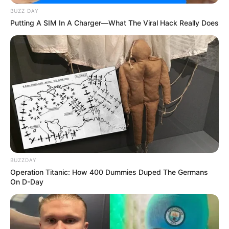
BUZZ DAY
YouTube: –
Putting A SIM In A Charger—What The Viral Hack Really Does
Tinggi, Berat & Penampilan Fisik
Tinggi: 172 cm
Berat: 52 kg
Golongan Darah: –
Warna Rambut: Coklat
Warna Mata: Biru
Warna Kulit: –
BUZZDAY
Ukuran Tubuh: 32-25-35 (Lingkar Dada 32, Lingkar Pinggang
Operation Titanic: How 400 Dummies Duped The Germans
On D-Day
25, dan Lingkar Pinggul 35 inci)
Ukuran Sepatu: 7 (AS)
Ukuran Baju: 2 (AS)