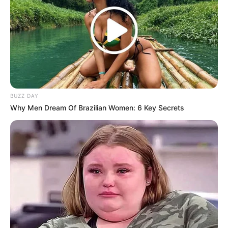
Berapa Kekayaannya
?
Kekayaan bersihnya sekitar 500 ribu-1 juta dollar atau 8 miliar-16
miliar rupiah.
Apa kewarganegaraannya?
Kewarganegaraannya adalah Amerika Serikat.
BUZZ DAY
TAGS
MODEL
SARAH WADDLES
SELEBGRAM
SELEBRITI MANCANEGARA
Why Men Dream Of Brazilian Women: 6 Key Secrets
TIKTOKER