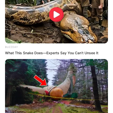
BUZZDAY
What This Snake Does—Experts Say You Can't Unsee It