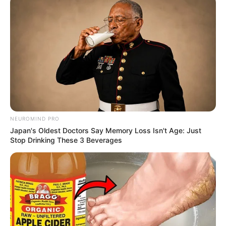
Serem! 9 Chat Ojek Online &
Pelanggan Ini Bikin Auto
Merinding
Bikin Ngakak, 10 Potret
NEUROMIND PRO
Cosplay Murah Pakai Bahan
Japan's Oldest Doctors Say Memory Loss Isn't Age: Just
Seadanya
Stop Drinking These 3 Beverages