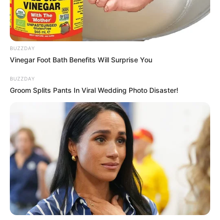
Anti Mainstream, 10 Cara
Membawa Barang Belanjaan
Versi Warga Thailand
BUZZDAY
Vinegar Foot Bath Benefits Will Surprise You
BUZZDAY
Groom Splits Pants In Viral Wedding Photo Disaster!
Langka Banget! 10 Pose Lucu
Katak yang Bikin Ketawa
Gemes