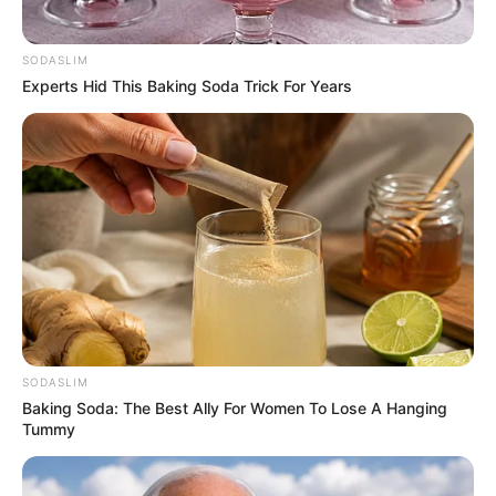
juta dollar atau 8 miliar-16 miliar rupiah. Kekayaannya berasal dari
kariernya sebagai model, selebgram dan TikToker.
SODASLIM
Experts Hid This Baking Soda Trick For Years
SODASLIM
Baking Soda: The Best Ally For Women To Lose A Hanging
Tummy