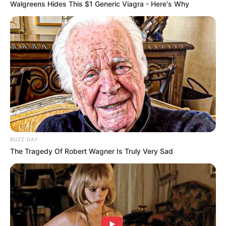
Walgreens Hides This $1 Generic Viagra - Here's Why
BUZZ DAY
The Tragedy Of Robert Wagner Is Truly Very Sad
Sarah Waddles