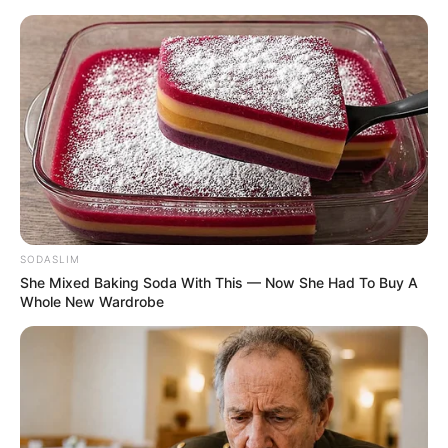
HOME
INSPIRASI
STYLE
FILM &
NGAKAK
QUOTES
HYPE
MORE
SERIES
SODASLIM
She Mixed Baking Soda With This — Now She Had To Buy A
Whole New Wardrobe