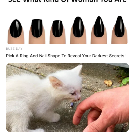
Baca selengkapnya
arrow_forward_ios
BUZZ DAY
Pick A Ring And Nail Shape To Reveal Your Darkest Secrets!
Baca juga:
Biodata, Profil, dan Fakta Carlotta Bonke
Mute