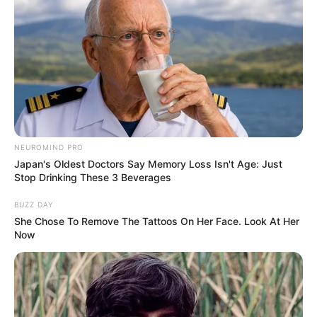
Kontroversi
–
Fakta Menarik
Membuat audiensnya tetap terlibat dengan berinteraksi dengan
mereka melalui media sosial.
Suka bepergian dan mendokumentasikannya melalui gambar di
NEUROMIND PRO
media sosial.
Japan's Oldest Doctors Say Memory Loss Isn't Age: Just
Stop Drinking These 3 Beverages
Suka menonton konser bersama teman-temannya.
BUZZ DAY
Olahraga favoritnya adalah basket.
She Chose To Remove The Tattoos On Her Face. Look At Her
Salah satu makanan favoritnya adalah pizza.
Now
Ia memiliki seekor anjing bernama Pocket.
Baca juga:
Biodata, Profil, dan Fakta Shay Medal