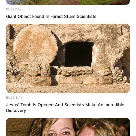
BUZZDAY
Giant Object Found In Forest Stuns Scientists
LIHAT ARTIKEL LAINNYA
Laras Kinanda
Megan Domani
BUZZ DAY
Jesus' Tomb Is Opened And Scientists Make An Incredible
Discovery