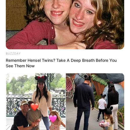
Beby Tsabina
Salshabilla Adriani
BUZZDAY
Angela Gilsha
Haico Van der Veken
Remember Hensel Twins? Take A Deep Breath Before You
See Them Now