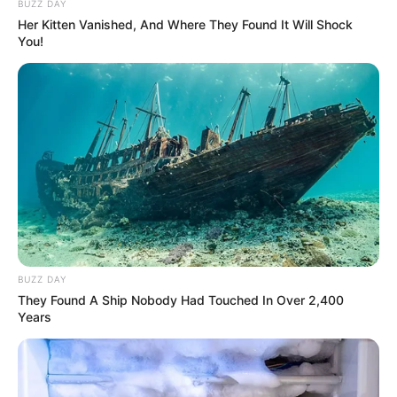
BUZZ DAY
Her Kitten Vanished, And Where They Found It Will Shock
You!
BUZZ DAY
They Found A Ship Nobody Had Touched In Over 2,400
Years
(foto: instagram/sarah.waddles)
Biodata & Profil