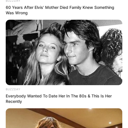
BUZZDAY
60 Years After Elvis' Mother Died Family Knew Something
Was Wrong
10 Desain Kanopi Tempat
Tidur, Serasa Beristirahat di
Kamar Raja
Tampil Lebih Modern, 7 Potret
BUZZDAY
Hasil Renovasi Rumah Berusia
Everybody Wanted To Date Her In The 80s & This Is Her
90 Tahun
Recently