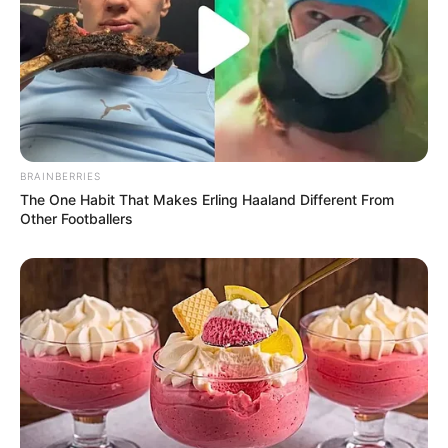
Pendidikan
–
Keluarga
Ayah: –
BRAINBERRIES
Ibu: –
The One Habit That Makes Erling Haaland Different From
Other Footballers
Saudara Laki-laki: –
Saudara Perempuan: –
Pacar
–
Kekayaan
Total kekayaan Sarah Waddles diperkirakan sebanyak 500 ribu-1