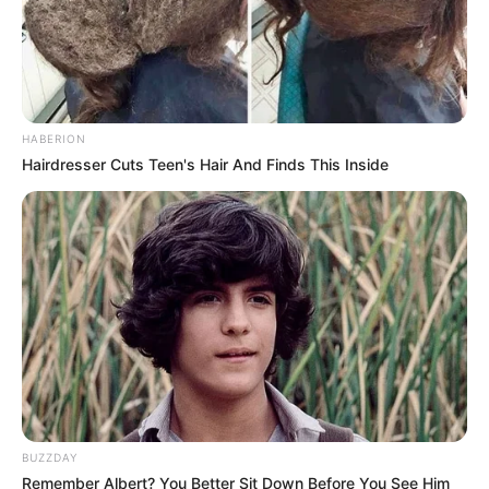
HABERION
Hairdresser Cuts Teen's Hair And Finds This Inside
BUZZDAY
Remember Albert? You Better Sit Down Before You See Him