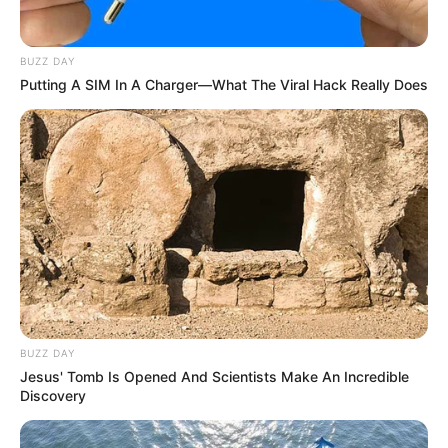
BUZZ DAY
Putting A SIM In A Charger—What The Viral Hack Really Does
Ambyar! 10 Kalimat Baper
Pakai Bahasa Jawa Ini Bikin
Galau Abis
Fail! 10 Potret Makanan Gagal
Dimasak yang Bikin Kamu
BUZZ DAY
Nggak Selera
Jesus' Tomb Is Opened And Scientists Make An Incredible
Discovery