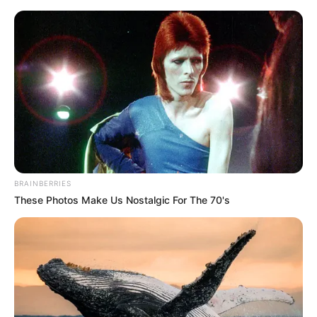
HOME
INSPIRASI
STYLE
FILM &
NGAKAK
QUOTES
HYPE
MORE
SERIES
BRAINBERRIES
These Photos Make Us Nostalgic For The 70's