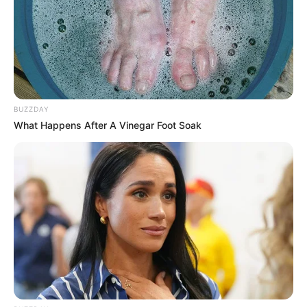
Shenina Cinnamon
Megan Domani
BUZZDAY
What Happens After A Vinegar Foot Soak
Beby Tsabina
Salshabilla Adriani
TULIS KOMENTAR
Alamat email Anda tidak akan dipublikasikan.
Ruas yang wajib ditandai
*