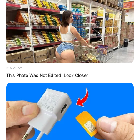
Anti Mainstream, 10 Cara
Membawa Barang Belanjaan
Versi Warga Thailand
BUZZDAY
This Photo Was Not Edited, Look Closer
Langka Banget! 10 Pose Lucu
Katak yang Bikin Ketawa
Gemes