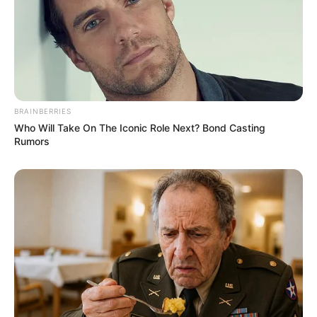
Ukuran Sepatu: –
Ukuran Baju: –
Pendidikan
–
BRAINBERRIES
Keluarga
Who Will Take On The Iconic Role Next? Bond Casting
Rumors
Ayah: –
Ibu: Dewanti Bauty
Saudara Laki-laki: –
Saudara Perempuan: –
Pacar
–