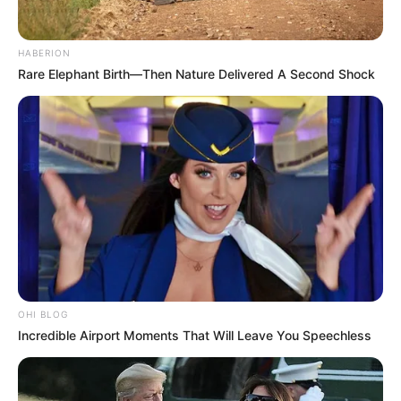
HABERION
Rare Elephant Birth—Then Nature Delivered A Second Shock
10 Desain Kanopi Tempat
Tidur, Serasa Beristirahat di
Kamar Raja
OHI BLOG
Tampil Lebih Modern, 7 Potret
Incredible Airport Moments That Will Leave You Speechless
Hasil Renovasi Rumah Berusia
90 Tahun