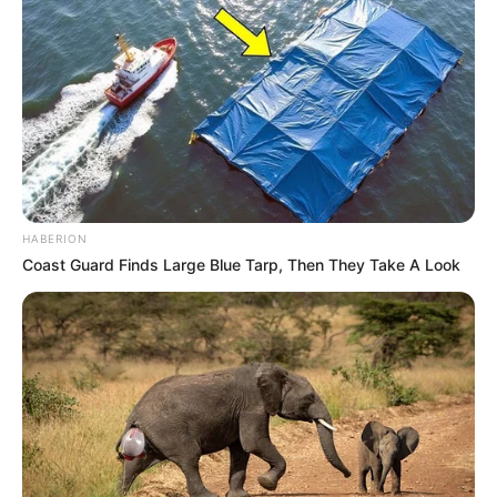
10 Pose Manekin Anti
Mainstream yang Konyol
Banget
HABERION
Coast Guard Finds Large Blue Tarp, Then They Take A Look
8 Kata Lucu Seputar Malam
Minggu ala Jomblo yang Bikin
Ngenes