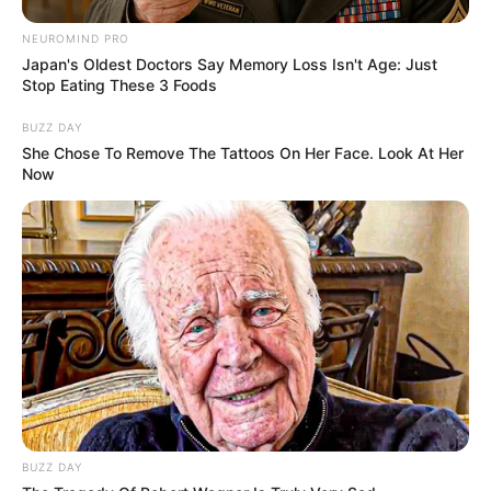
Kekayaan
Tidak diketahui pasti berapa total kekayaan Sarah Samantha,
NEUROMIND PRO
Japan's Oldest Doctors Say Memory Loss Isn't Age: Just
kekayaannya berasal dari kariernya sebagai aktris, model.
Stop Eating These 3 Foods
BUZZ DAY
She Chose To Remove The Tattoos On Her Face. Look At Her
Now
BUZZ DAY