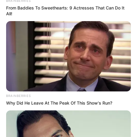
BRAINBERRIES
Threads: –
From Baddies To Sweethearts: 9 Actresses That Can Do It
All!
Instagram:
@saraminti
TikTok: –
YouTube: –
Tinggi, Berat & Penampilan Fisik
Tinggi: – cm
Berat: – kg
Golongan Darah: –
Warna Rambut: Hitam
BRAINBERRIES
Why Did He Leave At The Peak Of This Show's Run?
Warna Mata: Hitam
Warna Kulit: Putih
Ukuran Tubuh: –