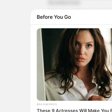
dan pembuat konten.
Di Instagram, ia lebih banyak membuat 
Before You Go
membuat video pendek menari dengan ba
Seperti halnya di Instagram, ia juga me
juga membuat konten menari dengan bac
BRAINBERRIES
These 9 Actresses Will Make You R