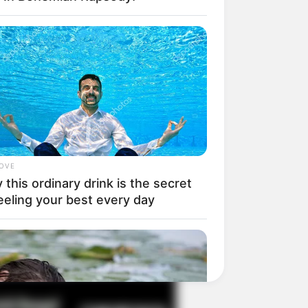
il! 10 Potret Makanan Gagal
masak yang Bikin Kamu
gak Selera
LOVE
this ordinary drink is the secret
eeling your best every day
 Pose Manekin Anti
instream yang Konyol
nget