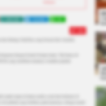
Selebgram
Bi
Co
WHATSAPP
TELEGRAM
LINE
Se
Edit
 dan bintang OnlyFans yang berasal dari Amerika
 Instgram dengan konten berupa tarian. Tak hanya di
TikTok yang membuat namanya semakin popular.
An
Me
Ve
ik untuk terjun di dunia media sosial dan berkarier di
 web pribadi yang berfokus pada kariernya sebagai model