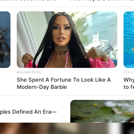
Fa
a Nicole Betancur
Di
Ng
Mute
BRAINBERRIES
CTA 
She Spent A Fortune To Look Like A
Why 
Modern-Day Barbie
to f
10
Ma
Ba
les Defined An Era—