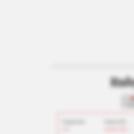
Rub
fan
Tanggal Lahir:
Tempat Lahir:
2001
Amerika Serikat