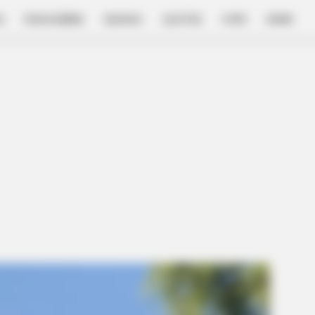
E
FILM & SERIES
NGAKAK
QUOTES
HYPE
MORE