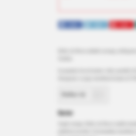
SHARE
TWEET
SHARE
Ruby de Rossi adalah seorang selebgram
Serikat.
Ia popular lewat konten video pendek di
Instagram, ia juga membuat konten di 
Daftar isi
Karier
Sejak remaja, Ruby de Rossi sudah tertar
platform tersebut. Ia kemudian membuat