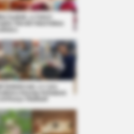
kin Ngakak, 10 Potret
splay Murah Pakai Bahan
adanya
ti Mainstream, 10 Cara
mbawa Barang Belanjaan
rsi Warga Thailand