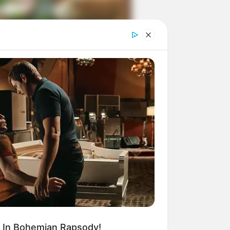
ngka Banget! 10 Pose Lucu
tak yang Bikin Ketawa
mes
byar! 10 Kalimat Baper
kai Bahasa Jawa Ini Bikin
lau Abis
 In Bohemian Rapsody!