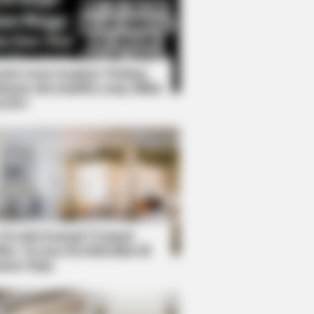
Kata Lucu Seputar Malam
nggu ala Jomblo yang Bikin
enes
s the secret to feeling your best
 Desain Kanopi Tempat
dur, Serasa Beristirahat di
mar Raja