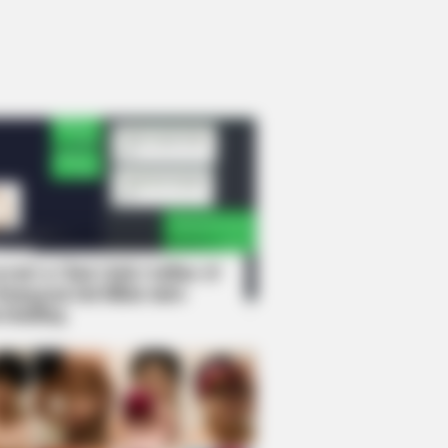
rem! 9 Chat Ojek Online &
langgan Ini Bikin Auto
rinding