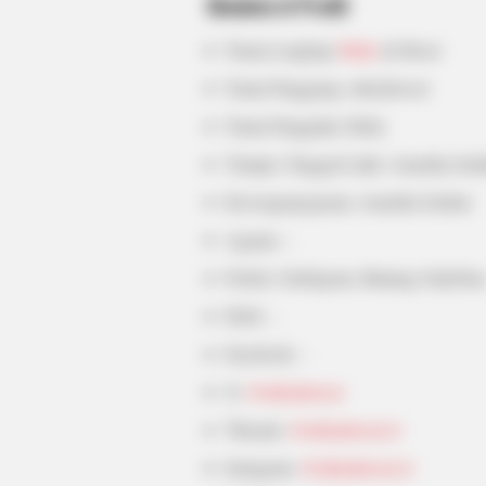
Biodata & Profil
BRAINBERRIES
Nama Lengkap:
Ruby
de Rossi
Macaulay Culkin's Own Version Of
Nama Panggung: rubyderossi
New ‘Home Alone’
Nama Panggilan: Ruby
BRAINBERRIES
Tempat, Tanggal Lahir: Amerika Seri
Enter A World Of Weirdness: 8 Ho
Kewarganegaraan: Amerika Serikat
Nobody Dies
Agama: –
Profesi: Selebgram, Bintang OnlyFan
Hobi: –
Facebook: –
X:
@rubyderossi
Threads:
@rubyderossi.tv
Instagram:
@rubyderossi.tv
BRAINBERRIES