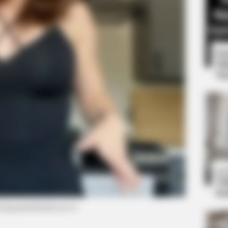
8 
Mi
Ng
CTA FAVORITE
Why this ordinary drink i
every day
10
Ti
Ka
instagram/rubyderossi.tv)