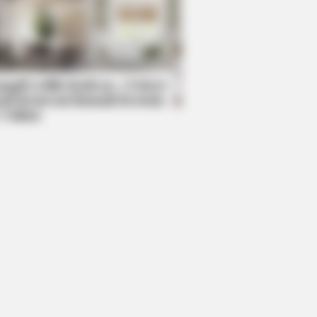
BERRIES
t The 6 Legendary Child Actors
 Became Real Life Criminals
mpil Lebih Modern, 7 Potret
sil Renovasi Rumah Berusia
 Tahun
d: The Worst TV Series Finales Of
AVORITE