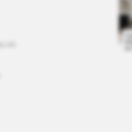
CTA LOVE
BRAIN
 The
Why everything you thought you
Mee
knew about water might be wrong
Who
Ta
Ha
BRAINBERRIES
kat, 2001
90
rror Movies Where
It's The End Of The Roa
All Time
s
BRAINBERRIES
CTA F