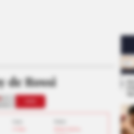
y de Rossi
Se
Pe
Me
1
VOTE
s love
Umur:
Profesi:
25 Tahun
Bintang OnlyFans
,