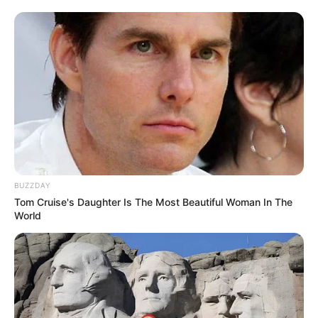
Dia Bukan Ibu
Darah Nyai
BUZZDAY
Andai Ibu Tidak Menikah
Tom Cruise's Daughter Is The Most Beautiful Woman In The
Dengan Ayah
World
ULASAN
Alamat email Anda tidak akan dipublikasikan.
Ruas yang wajib ditandai
*