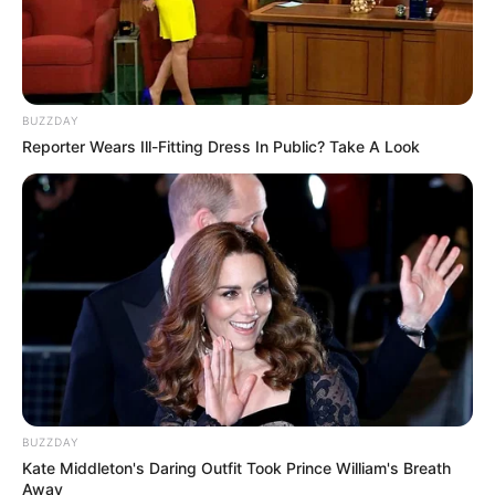
BUZZDAY
Reporter Wears Ill-Fitting Dress In Public? Take A Look
BUZZDAY
Kate Middleton's Daring Outfit Took Prince William's Breath
Away