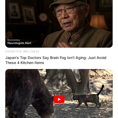
Mainstream yang Konyol
Banget
COGNITIVE WELLNESS
8 Kata Lucu Seputar Malam
Japan's Top Doctors Say Bra​in Fo​g Isn't Aging: Just Avoid
Minggu ala Jomblo yang Bikin
These 4 Kitchen Items
Ngenes
10 Desain Kanopi Tempat