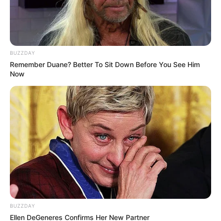
LIHAT ARTIKEL LAINNYA
BUZZDAY
Remember Duane? Better To Sit Down Before You See Him
Now
Kang Solah from Kang
Tukar Takdir
Mak x Nenek Gayung
Sukma
BUZZDAY
Ellen DeGeneres Confirms Her New Partner