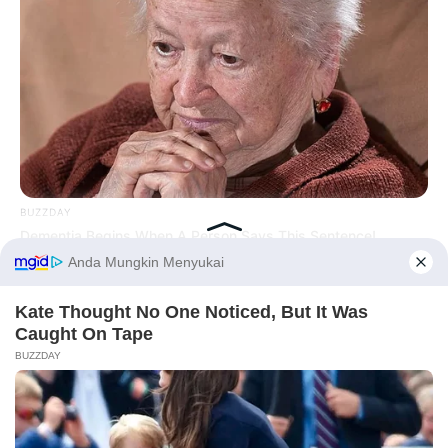
BUZZDAY
Dementia Begins When A Person Says This Sentence!
Before You Go
PRIVACY POLICY
DISCLAIMER
HUBUNGI KAMI
IKLAN