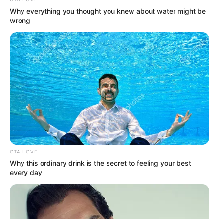
Why everything you thought you knew about water might be
wrong
Detail
Judul: Ronggeng Kematian
Judul Lain: –
Genre: Horor
Negara: Indonesia
Sutradara: Verdi Solaiman
Produser: Rajesh Punjabi
Penulis Naskah: Sukhdev Singh, Alim Sudio
CTA LOVE
Why this ordinary drink is the secret to feeling your best
Rumah Produksi: Clock Work Pictures, MD Pictures
every day
Channel TV: –
Jadwal Tayang: Mulai 28 Maret 2024