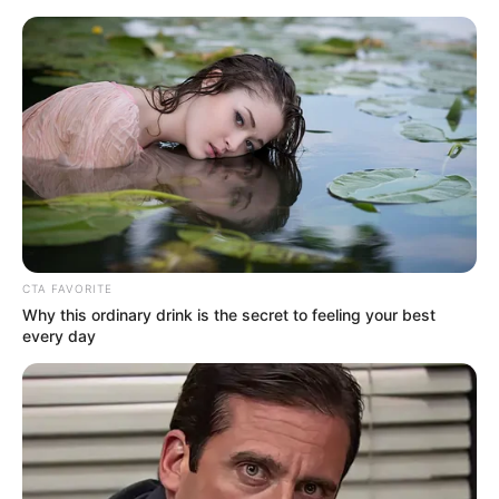
HOME
INSPIRASI
STYLE
FILM &
NGAKAK
QUOTES
HYPE
MORE
SERIES
CTA FAVORITE
Why this ordinary drink is the secret to feeling your best
every day