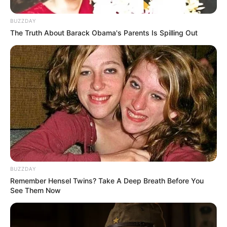
Galau Abis
BUZZDAY
The Truth About Barack Obama's Parents Is Spilling Out
Fail! 10 Potret Makanan Gagal
Dimasak yang Bikin Kamu
Nggak Selera
BUZZDAY
Remember Hensel Twins? Take A Deep Breath Before You
See Them Now
10 Pose Manekin Anti