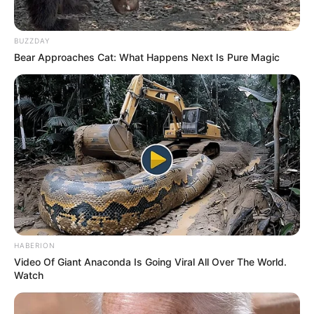
Tidur, Serasa Beristirahat di
Kamar Raja
BUZZDAY
Bear Approaches Cat: What Happens Next Is Pure Magic
Tampil Lebih Modern, 7 Potret
Hasil Renovasi Rumah Berusia
90 Tahun
HABERION
Video Of Giant Anaconda Is Going Viral All Over The World.
Watch