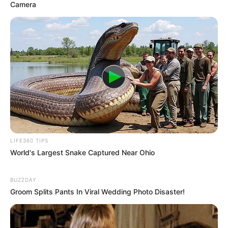
Camera
Bikin Ngakak, 10 Potret
Cosplay Murah Pakai Bahan
Seadanya
LIFE360 TIPS
World's Largest Snake Captured Near Ohio
BUZZDAY
Groom Splits Pants In Viral Wedding Photo Disaster!
Anti Mainstream, 10 Cara
Membawa Barang Belanjaan
Versi Warga Thailand