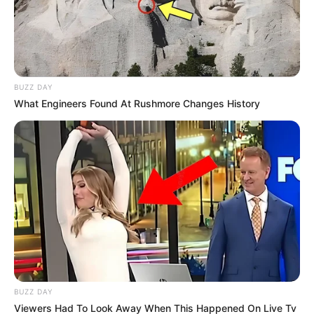
BUZZ DAY
What Engineers Found At Rushmore Changes History
Rating
Cerita
Pemain
Akting
Musik
BUZZ DAY
Viewers Had To Look Away When This Happened On Live Tv