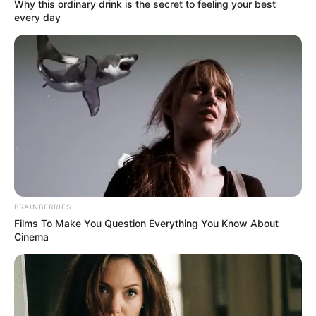
(2024), Krisjiana Baharudin baru saja membintangi
Aku Rindu
Why this ordinary drink is the secret to feeling your best
(2023), dan Dito Darmawan pernah tampil dalam
Happy Go
every day
Jenny
(2022).
Baca selengkapnya
arrow_forward_ios
BRAINBERRIES
Films To Make You Question Everything You Know About
Sementara itu, Allan Dastan adalah aktor yang sukses
Cinema
membintangi
Galaksi
(2023) dan Cindy Nirmala semakin dikenal
Mute
berkat penampilannya dalam
Mantra Surugana
(2023).
Daftar isi