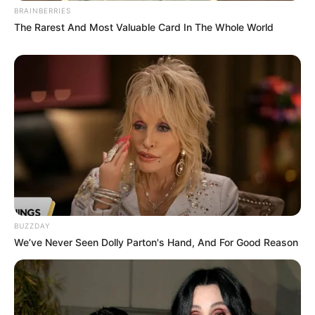
BRAINBERRIES
OS
T (Original Soundtrack)
The Rarest And Most Valuable Card In The Whole World
–
Trailer
BUZZDAY
We’ve Never Seen Dolly Parton's Hand, And For Good Reason