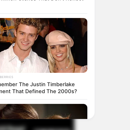
il! 10 Potret Makanan Gagal
masak yang Bikin Kamu
gak Selera
BERRIES
ember The Justin Timberlake
ent That Defined The 2000s?
 Pose Manekin Anti
instream yang Konyol
nget