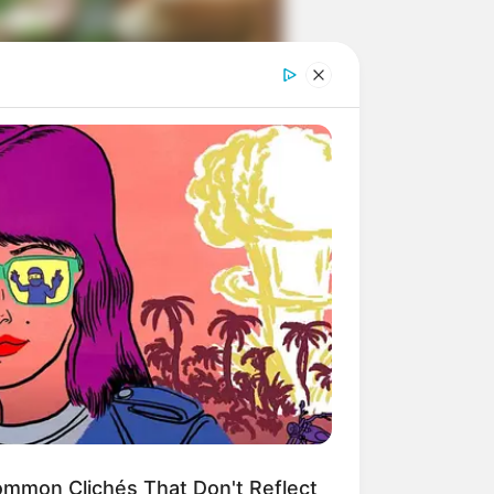
ngka Banget! 10 Pose Lucu
tak yang Bikin Ketawa
mes
byar! 10 Kalimat Baper
kai Bahasa Jawa Ini Bikin
lau Abis
mmon Clichés That Don't Reflect