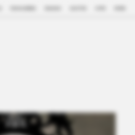
E
FILM & SERIES
NGAKAK
QUOTES
HYPE
MORE