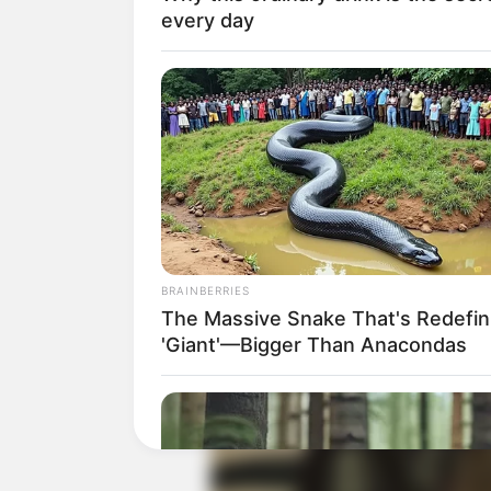
every day
Produser: –
Penulis Naskah: –
Rumah Produksi: Peregrio Studios, A
Channel TV: –
Jadwal Tayang: Mulai 27 Juli 2023
BRAINBERRIES
The Massive Snake That's Redefin
'Giant'—Bigger Than Anacondas