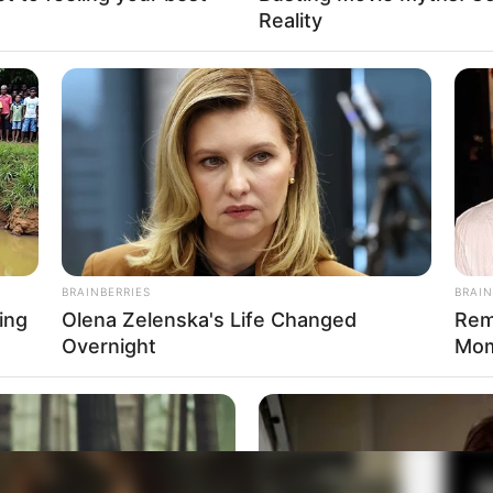
Reality
Fa
dhya Pictures
Di
Ng
BRAINBERRIES
BRAIN
ing
Olena Zelenska's Life Changed
Rem
Overnight
Mom
10
Ma
Ba