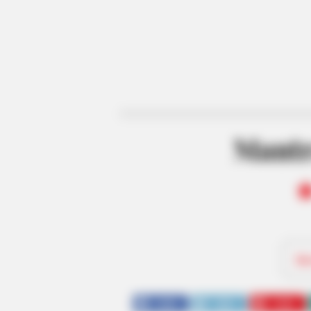
Mantr
Be
SHARE
TWEET
SHARE