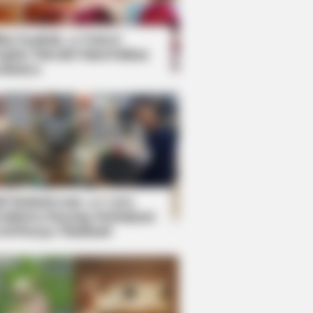
kin Ngakak, 10 Potret
splay Murah Pakai Bahan
adanya
ti Mainstream, 10 Cara
mbawa Barang Belanjaan
rsi Warga Thailand