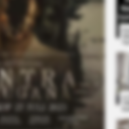
8 
Mi
Ng
CTA FAVORITE
knew about water might
Why this ordinary drink i
every day
10
Ti
Ka