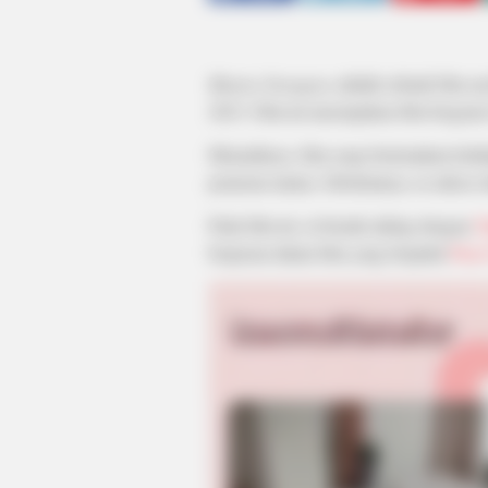
Mantra Surugana
adalah sebuah film as
2023. Film ini meerupakan film bergenre
Menariknya, film yang bertemakan kehid
pemeran utama. Sebelumnya, ia sukses 
Pada film ini, ia beradu akting dengan
C
berperan dalam film yang berjudul
Puis