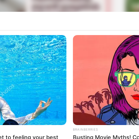
La
Ka
Ge
Mute
Am
Pa
Ga
BRAINBERRIES
et to feeling your best
Busting Movie Myths! Co