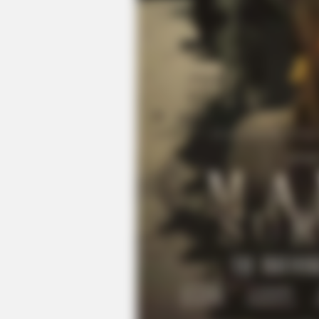
CTA LOVE
Why everything you thought you 
be wrong