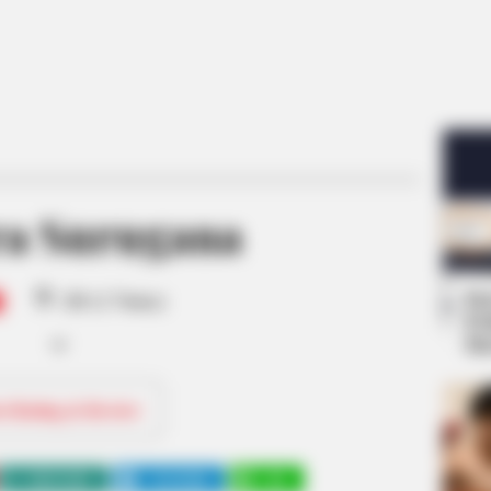
a Surugana
9
Se
/10 (1 Votes)
Pe
Me
ri Rating & Review
WHATSAPP
TELEGRAM
LINE