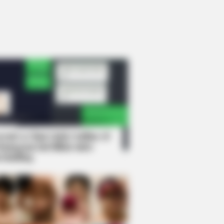
rem! 9 Chat Ojek Online &
langgan Ini Bikin Auto
rinding