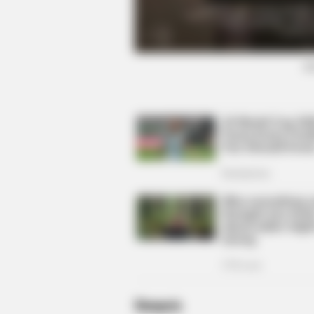
BRAINBERRIES
Most People Don't Know That The
(f
Celebrities Are Muslim
Sinopsis