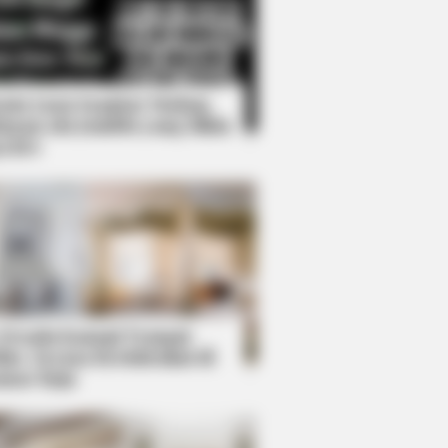
Kata Lucu Seputar Malam
nggu ala Jomblo yang Bikin
enes
s the secret to feeling your best
 Desain Kanopi Tempat
dur, Serasa Beristirahat di
mar Raja