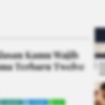
Alasan Kamu Wajib
ma Terbaru Twelve
Se
Pe
Me
WHATSAPP
TELEGRAM
LINE