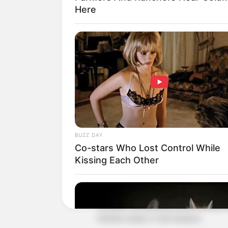
Here
BUZZ DAY
Co-stars Who Lost Control While
Kissing Each Other
Kedua orang asing ini tidak memiliki tu
di sebuah guest house.
Anehnya, mereka tidak hanya bertemu sek
berbeda selama 12 hari lamanya.