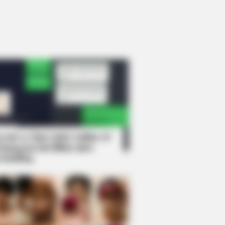
rem! 9 Chat Ojek Online &
langgan Ini Bikin Auto
rinding