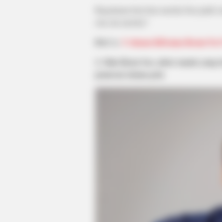
Bagaimana kira-kira mereka bisa jatuh 
cita-cita mereka?
BACA:
5 Alasan KDrama Room No.9
2. Shin Hyun Soo, aktor manis yang
pemeran utama pria
HABERION
A Trail Camera Captures What No