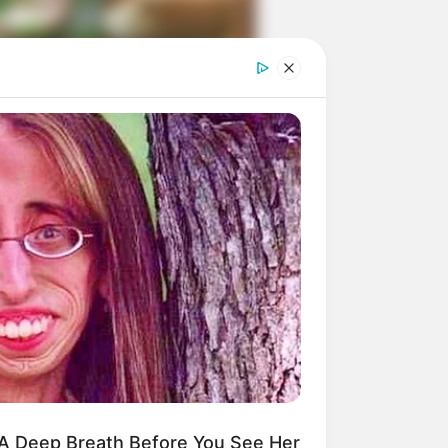
ngka Banget! 10 Pose Lucu
tak yang Bikin Ketawa
mes
byar! 10 Kalimat Baper
kai Bahasa Jawa Ini Bikin
lau Abis
A Deep Breath Before You See Her