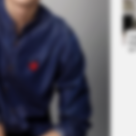
HABERION
RADA
Honey Boo Boo Is So Thin! See Her In
Dav
Fierce New Photo
Eas
Ta
Ha
90
BUZZ DAY
Eagle Catches Pet Bunn
Neighbor Did Next