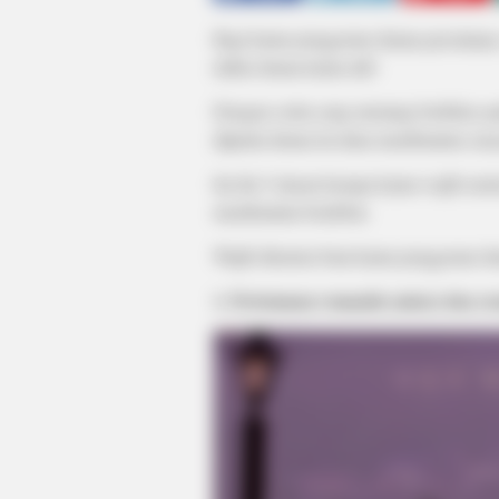
Bagi kamu penggemar drama percintaan
daftar drama kamu nih!
Dengan cerita yang memang berfokus pa
dijamin drama ini akan membuatmu sen
Ini dia 5 alasan kenapa kamu wajib no
membuatmu berdebar.
Wajib ditonton buat kamu penggemar dr
1. Pertemuan romantis antara dua or