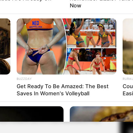
Now
Fa
Di
Ng
BUZZDAY
RURA
Get Ready To Be Amazed: The Best
Cou
Saves In Women's Volleyball
Eas
10
juan khusus ketika datang ke Seoul dan akhirnya bertemu
Ma
Ba
Mute
ali, melainkan tiga kali di tiga buah perjalanan yang