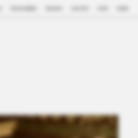
E
FILM & SERIES
NGAKAK
QUOTES
HYPE
MORE