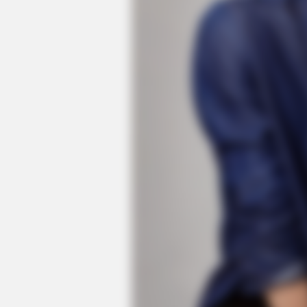
HEALTHYREHABCARE
Sandra Bullock's Actual Size Might
Surprise You - Take A Look!