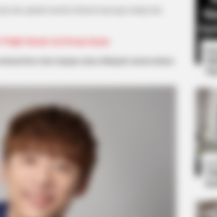
cinta dan apakah mereka berhasil mencapai mimpi dan
 Wajib Masuk List Drama Kamu
8 
Mi
 terkenal lucu dan tampan akan didapuk memerankan
Ng
NEURO SHARP
 One Should See
Doctors Identify 5 Med
Decline
10
Ti
Ka