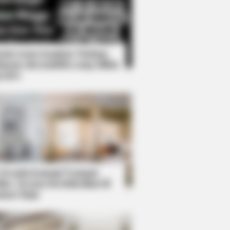
Kata Lucu Seputar Malam
nggu ala Jomblo yang Bikin
enes
ications Now Conected To Memory
 Desain Kanopi Tempat
dur, Serasa Beristirahat di
mar Raja