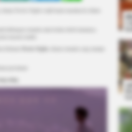
, drama Twelve Nights wajib kamu masukan ke dalam
Bi
Co
Se
da hubungan romantis antar kedua tokoh utamanya,
yum-senyum sendiri.
nton Kdrama
Twelve Nights
, drama romantis yang mampu
ama percintaan
ang asing
An
Me
Ve