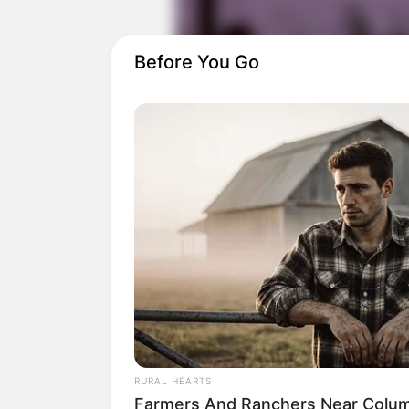
Before You Go
Sinopsis Drama Twelve Nights
Twelve Nights akan menceritakan kisah c
dari New York dan Hyun O, seorang pria
RURAL HEARTS
Farmers And Ranchers Near Colum