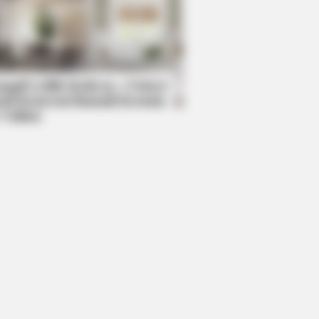
R MEDIA
id Muir's New Partner, Whom You'll
ily Recognize
mpil Lebih Modern, 7 Potret
sil Renovasi Rumah Berusia
 Tahun
y In Yard -Watch What The