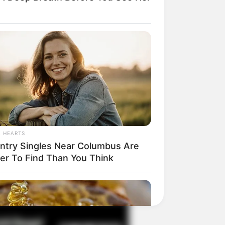
il! 10 Potret Makanan Gagal
masak yang Bikin Kamu
gak Selera
L HEARTS
ntry Singles Near Columbus Are
ier To Find Than You Think
 Pose Manekin Anti
instream yang Konyol
nget