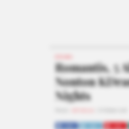
DRAMA
Romantis, 5 
Nonton KDra
Nights
Penulis:
staff dailysia
|
8 Oktober 2018
SHARE
TWEET
SHARE