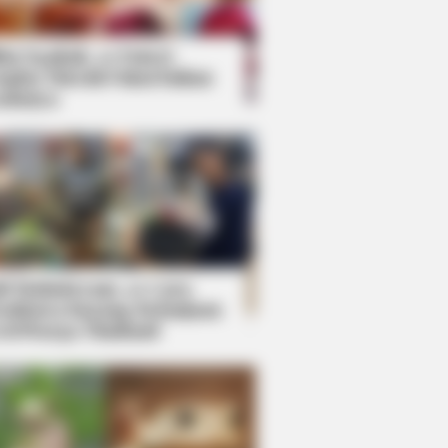
kin Ngakak, 10 Potret
splay Murah Pakai Bahan
adanya
ti Mainstream, 10 Cara
mbawa Barang Belanjaan
rsi Warga Thailand