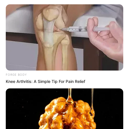
HOME
INSPIRASI
STYLE
FILM &
NGAKAK
QUOTES
HYPE
MORE
SERIES
FORGE BODY
Knee Arthritis: A Simple Tip For Pain Relief