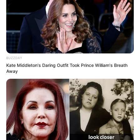
Kemerdekaan Turki yang
Ditayangkan ANTV
10 Potret Ebru Sahin,
Pemeran Reyyan di
BUZZDAY
Drama Hercai
Kate Middleton's Daring Outfit Took Prince William's Breath
Away
Sinopsis Shehrazat
Episode 1 – 90 Lengkap