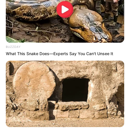
berjudul
You are Everywhere
(2019) sementara Ezgi Sinler sukses
Mute
dengan dramanya yang berjudul
Nest
(2019).
Selain kedua aktor tersebut, ada juga aktor Yigit Kirazci dan aktris
Nilay Deniz yang juga tampil dalam drama ini.
Yigit Kirazci sebelumnya pernah membintangi drama
The
BUZZDAY
Protector
(2019) sedangkan Nilay Deniz dikenal dengan
What This Snake Does—Experts Say You Can't Unsee It
aktingnya dalam drama berjudul
Kalk Gidelim
(2019).
Daftar isi