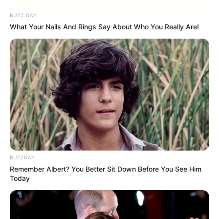
LIHAT ARTIKEL LAINNYA
BUZZ DAY
What Your Nails And Rings Say About Who You Really Are!
Sinopsis Zalim Episode 1
Sinopsis Cansu & Hazal,
– 39 Lengkap
Serial Turki Kisahkan Putri
yang Tertukar
BUZZDAY
Remember Albert? You Better Sit Down Before You See Him
Today
Sinopsis Cinta Azize,
Sinopsis Hercai Episode 1
Cerita Masa Perang
– 47 Lengkap