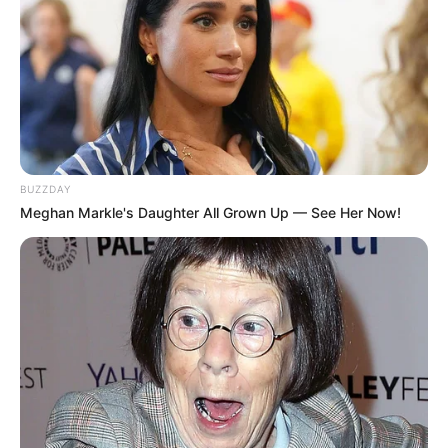
1
2
Selanjutnya
TAGS
DRAMA TURKI
ROMANCE NEXT DOOR
TETANGGA ROMANTIS
BUZZDAY
Meghan Markle's Daughter All Grown Up — See Her Now!