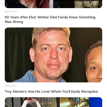
ULASAN
BUZZDAY
60 Years After Elvis' Mother Died Family Knew Something
Alamat email Anda tidak akan dipublikasikan.
Ruas yang wajib ditandai
*
Was Wrong
Rating
Cerita
BUZZDAY
Troy Aikman's And His Lover Whom You'll Easily Recognize
Pemain