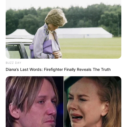
Anti Mainstream, 10 Cara
Membawa Barang Belanjaan
Versi Warga Thailand
BUZZ DAY
Diana’s Last Words: Firefighter Finally Reveals The Truth
Langka Banget! 10 Pose Lucu
Katak yang Bikin Ketawa
Gemes