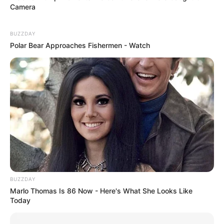
Camera
Serem! 9 Chat Ojek Online &
Pelanggan Ini Bikin Auto
BUZZDAY
Merinding
Polar Bear Approaches Fishermen - Watch
Bikin Ngakak, 10 Potret
Cosplay Murah Pakai Bahan
Seadanya
BUZZDAY
Marlo Thomas Is 86 Now - Here's What She Looks Like
Today