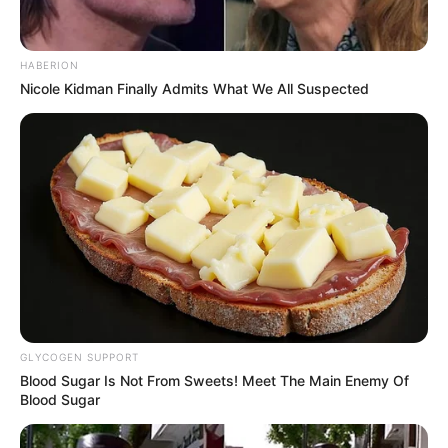
HABERION
Ambyar! 10 Kalimat Baper
Nicole Kidman Finally Admits What We All Suspected
Pakai Bahasa Jawa Ini Bikin
Galau Abis
Fail! 10 Potret Makanan Gagal
Dimasak yang Bikin Kamu
Nggak Selera
GLYCOGEN SUPPORT
Blood Sugar Is Not From Sweets! Meet The Main Enemy Of
Blood Sugar