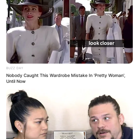
10 Pose Manekin Anti
Mainstream yang Konyol
Banget
BUZZ DAY
Nobody Caught This Wardrobe Mistake In 'Pretty Woman',
Until Now
8 Kata Lucu Seputar Malam
Minggu ala Jomblo yang Bikin
Ngenes