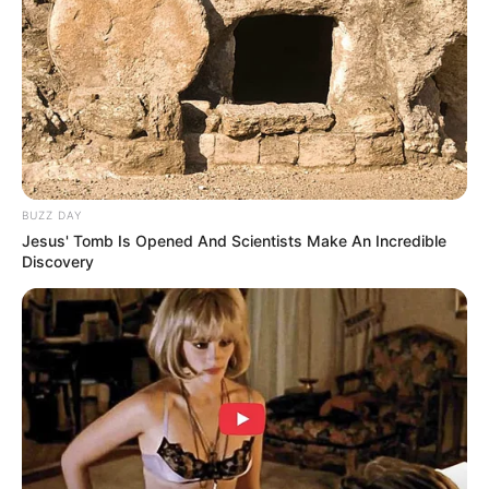
Warna Kulit: Putih
Ukuran Tubuh: –
Ukuran Sepatu: –
Ukuran Baju: –
Pendidikan
–
BUZZ DAY
Jesus' Tomb Is Opened And Scientists Make An Incredible
Keluarga
Discovery
Ayah: –
Ibu: –
Saudara Laki-laki: –
Saudara Perempuan: –
Pacar