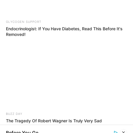
Baca juga:
Biodata, Profil, dan Fakta Jenda Munthe
Quotes
GLYCOGEN SUPPORT
–
Endocrinologist: If You Have Diabetes, Read This Before It's
Removed!
Foto – foto Ririn Velicia
1. Bersantai di sofa sambil makan buah memang paling asyik
(foto: instagram/ririnvelicia.official)
BUZZ DAY
The Tragedy Of Robert Wagner Is Truly Very Sad
Before You Go