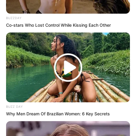
–
BUZZDAY
Kekayaan
Co-stars Who Lost Control While Kissing Each Other
Tidak diketahui pasti berapa total kekayaan Vernalta,
kekayaannya berasal dari kariernya sebagai DJ.
YouTube
Dikutip dari
Social Blade
tahun 2023, penghasilannya perhari 0-
0,06 dollar atau 0-943 rupiah, perbulan 0,10-2 dollar atau 1,5 ribu-
31 ribu rupiah dan pertahun 1-20 dollar atau 15 ribu-314 ribu
rupiah.
Kontroversi
BUZZ DAY
–
Why Men Dream Of Brazilian Women: 6 Key Secrets
Fakta Menarik