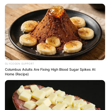
HOME
INSPIRASI
STYLE
FILM &
NGAKAK
QUOTES
HYPE
MORE
SERIES
GLYCOGEN SUPPORT
Columbus Adults Are Fixing High Blood Sugar Spikes At
Home (Recipe)