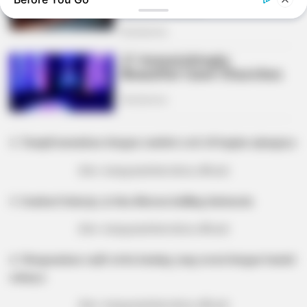
2. Tampil memukau dengan rambut
di bagian ujungnya
curly
BUZZDAY
(foto: instagram/ririnvelicia.official)
They Forgot The Cameras Were On And The Results Were
Fantastic
3. Sembari bekerja, ia bisa liburan keliling Indonesia
(foto: instagram/ririnvelicia.official)
4. Mengenakan
serba kuning yang serasi dengan bantal
outfit
sofanya
(foto: instagram/ririnvelicia.official)