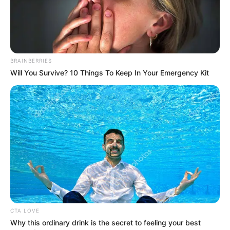
10 Desain Kanopi Tempat
Tidur, Serasa Beristirahat di
Kamar Raja
BRAINBERRIES
Will You Survive? 10 Things To Keep In Your Emergency Kit
Tampil Lebih Modern, 7 Potret
Hasil Renovasi Rumah Berusia
90 Tahun
CTA LOVE
Why this ordinary drink is the secret to feeling your best