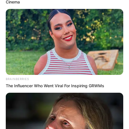
Cinema
10 Pose Manekin Anti
Mainstream yang Konyol
Banget
BRAINBERRIES
8 Kata Lucu Seputar Malam
The Influencer Who Went Viral For Inspiring GRWMs
Minggu ala Jomblo yang Bikin
Ngenes