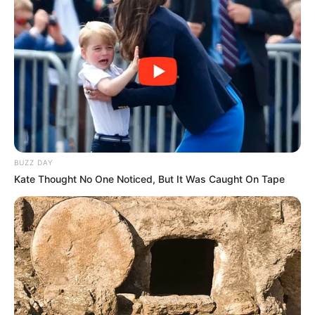
Apa kewarganegaraannya?
Kewarganegaraannya adalah Indonesia.
Tak hanya senang, ia juga memiliki misi mulia untuk terus
melestarikan kebudayaan daerah. Ia kerap diundang berbagai
acara dan kini terkenal di berbagai media sosial.
TAGS
PENYANYI
RINA ADITAMA
SELEBRITI INDONESIA
BUZZ DAY
Kate Thought No One Noticed, But It Was Caught On Tape