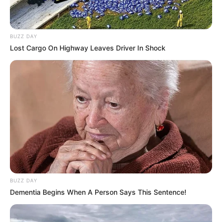
BUZZ DAY
Lost Cargo On Highway Leaves Driver In Shock
LIHAT ARTIKEL LAINNYA
Laras Kinanda
Nyimas Ratu Rafa
BUZZ DAY
Dementia Begins When A Person Says This Sentence!