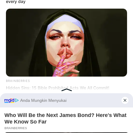
every day
BRAINBERRIES
Hidden Sins: 15 Bible Prohibited Acts We All Commit!
Before You Go