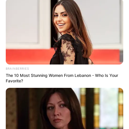
Anti Mainstream, 10 Cara
Membawa Barang Belanjaan
Versi Warga Thailand
BRAINBERRIES
Langka Banget! 10 Pose Lucu
The 10 Most Stunning Women From Lebanon - Who Is Your
Katak yang Bikin Ketawa
Favorite?
Gemes