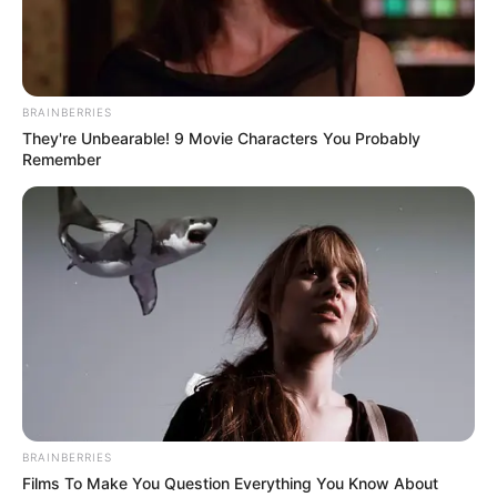
Ambyar! 10 Kalimat Baper
Pakai Bahasa Jawa Ini Bikin
Galau Abis
BRAINBERRIES
They're Unbearable! 9 Movie Characters You Probably
Remember
Fail! 10 Potret Makanan Gagal
Dimasak yang Bikin Kamu
Nggak Selera
BRAINBERRIES
Films To Make You Question Everything You Know About