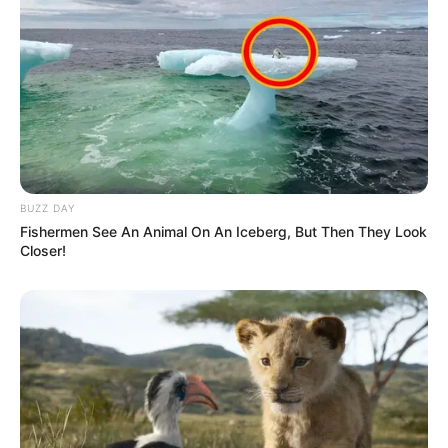
Shenina Cinnamon
Megan Domani
Beby Tsabina
Salshabilla Adriani
BUZZ DAY
Fishermen See An Animal On An Iceberg, But Then They Look
Closer!
TULIS KOMENTAR
Alamat email Anda tidak akan dipublikasikan.
Ruas yang wajib ditandai
*