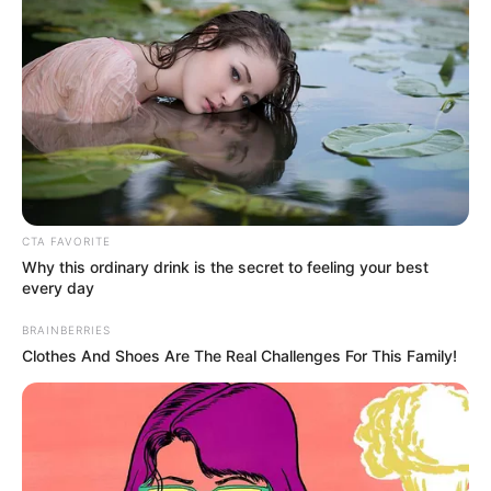
2
VOTE
fans love
Tanggal Lahir:
Tempat Lahir:
14 Juni
1997
Pacitan
,
Jawa Timur
,
Indonesia
Umur:
Profesi:
29 Tahun
Penyanyi
CTA FAVORITE
Why this ordinary drink is the secret to feeling your best
every day
BRAINBERRIES
Edit
Clothes And Shoes Are The Real Challenges For This Family!
Rina Aditama adalah seorang penyanyi yang berasal dari Pacitan,
Jawa Timur.
Ia populer sebagai seorang sinden yang namanya terkenal di
YouTube.