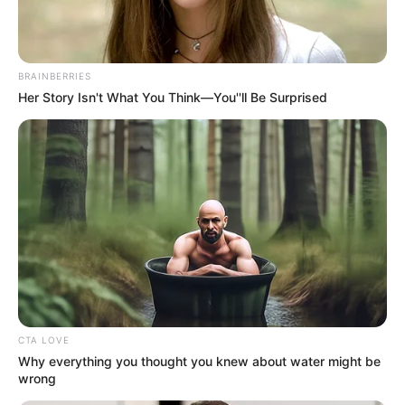
Serem! 9 Chat Ojek Online &
Pelanggan Ini Bikin Auto
Merinding
BRAINBERRIES
Her Story Isn't What You Think—You''ll Be Surprised
Bikin Ngakak, 10 Potret
Cosplay Murah Pakai Bahan
Seadanya
CTA LOVE
Why everything you thought you knew about water might be
wrong