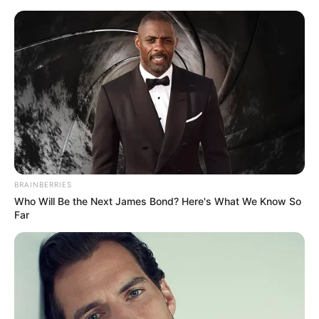
HOME
INSPIRASI
STYLE
FILM &
NGAKAK
QUOTES
HYPE
MORE
SERIES
BRAINBERRIES
Who Will Be the Next James Bond? Here's What We Know So
Far