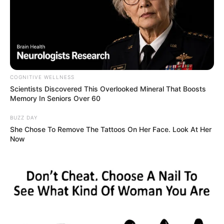
Tidak diketahui pasti berapa total kekayaan Rina Aditama,
kekayaannya berasal dari kariernya sebagai Penyanyi.
Kontroversi
–
COGNITIVE WELLNESS
Scientists Discovered This Overlooked Mineral That Boosts
Memory In Seniors Over 60
BUZZ DAY
She Chose To Remove The Tattoos On Her Face. Look At Her
Now