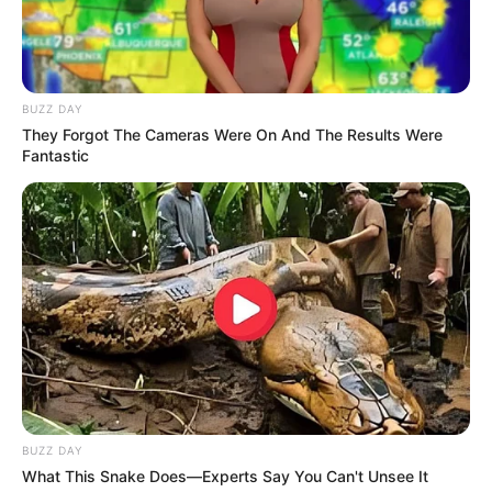
Serem! 9 Chat Ojek Online &
Pelanggan Ini Bikin Auto
Merinding
BUZZ DAY
They Forgot The Cameras Were On And The Results Were
Fantastic
Bikin Ngakak, 10 Potret
Cosplay Murah Pakai Bahan
Seadanya
BUZZ DAY
What This Snake Does—Experts Say You Can't Unsee It