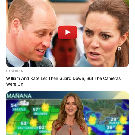
HABERION
William And Kate Let Their Guard Down, But The Cameras
Were On