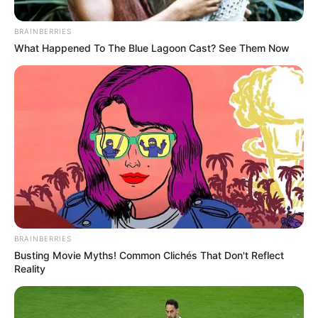
tangan di permukaan air.
Baca juga:
Sejarah Piala Oscar, Penghargaan Bergengsi di
BRAINBERRIES
Dunia Perfilman
What Happened To The Blue Lagoon Cast? See Them Now
Daftar isi
Sejarah renang berasal dari Inggris pada abad ke-19
BRAINBERRIES
Busting Movie Myths! Common Clichés That Don't Reflect
Reality