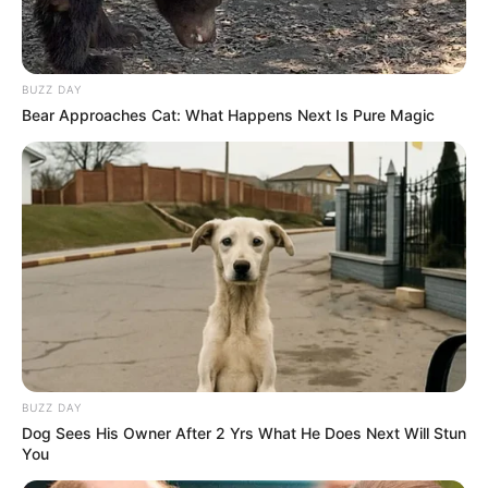
BUZZ DAY
Bear Approaches Cat: What Happens Next Is Pure Magic
BUZZ DAY
Dog Sees His Owner After 2 Yrs What He Does Next Will Stun
You