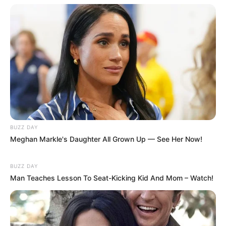
10 Pose Manekin Anti
Mainstream yang Konyol
Banget
BUZZ DAY
Meghan Markle's Daughter All Grown Up — See Her Now!
8 Kata Lucu Seputar Malam
BUZZ DAY
Minggu ala Jomblo yang Bikin
Man Teaches Lesson To Seat-Kicking Kid And Mom – Watch!
Ngenes