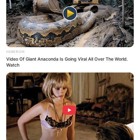
Itulah ulasan tentang olahraga renang. Semoga bermanfaat.
TAGS
OLAHRAGA
RENANG
STORY
HABERION
Video Of Giant Anaconda Is Going Viral All Over The World.
Watch