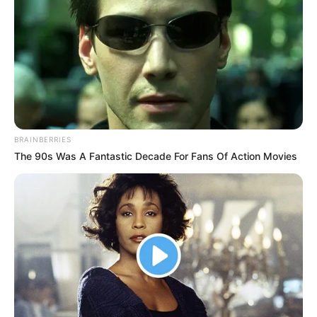
Timur.
Setelah dibentuk perkumpulan, atlet Indonesia (yang saat itu masih
berbentuk Hindia Belanda) berhasil mencapai prestasi di
Olimpiade Timur Jauh (
Far Eastern Games
).
Teknik dasar dan beberapa gaya dalam berenang
BRAINBERRIES
The 90s Was A Fantastic Decade For Fans Of Action Movies
(foto: usatoday)