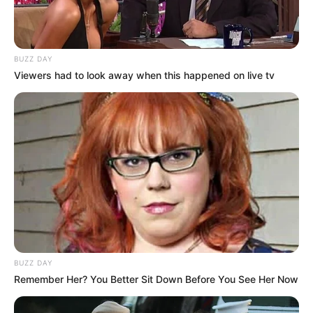
LIHAT ARTIKEL LAINNYA
BUZZ DAY
Viewers had to look away when this happened on live tv
Intip 10 Olahraga Paling
10 Universitas Terbaik di
Aneh di Dunia, Ada yang
Surabaya, Jadi Incaran
Jadi Tradisi
Calon Mahasiswa
BUZZ DAY
Remember Her? You Better Sit Down Before You See Her Now
Sejarah Bataviasche
Sejarah Terbentuknya
Nouvelles, Koran Pertama
Taliban, Kini Kembali
yang Terbit di Indonesia
Menguasai Afghanistan