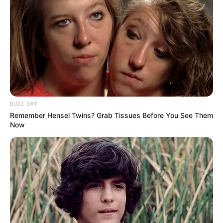
Setelah menguasai teknik dasar, berikut ini adalah penjelasan
tentang gaya berenang.
1. Gaya katak atau gaya dada
Gaya katak memang mirip gerakan katak ketika berenang. Gaya
katak juga disebut gaya dada dan merupakan gaya yang populer
untuk rekreasi.
Pada gaya katak, posisi tubuh stabil seperti sedang merangkak
BUZZ DAY
pada permukaan air, kombinasi dengan gerakan tangan dan kaki.
Remember Hensel Twins? Grab Tissues Before You See Them
Now
Tangan dan kakinya di dalam air, tapi kepala gerak naik turun dari
dalam ke permukaan sehingga bisa melihat ke arah depan saat
berenang. Pernapasannya bisa dilakukan ketika mulut ada di atas
permukaan air beberapa saat.
2. Gaya bebas
Sesuai dengan namanya, gaya bebas memang tidak terikat dengan
aturan atau teknik dasar tertentu.