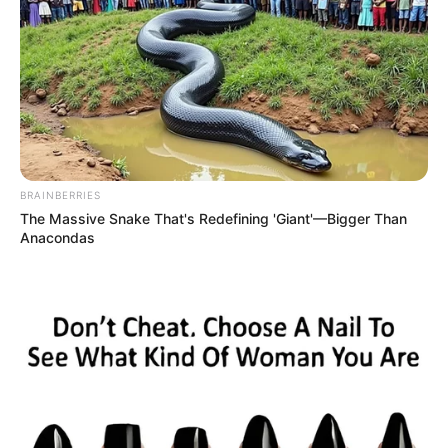
BRAINBERRIES
The Massive Snake That's Redefining 'Giant'—Bigger Than
Anacondas
2. Teknik mengapung
Agar bisa mengapung, maka tubuh harus bisa rileks dan tidak
terlalu kaku. Dua teknik dasar untuk mengapung adalah
mengambang sambil telentang dan sambil berdiri.
Untuk bisa mengapung sambil telentang, cobalah berdiri dengan
kaki yang menginjak dasar kolam, sedangkan kepalanya