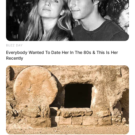
BUZZ DAY
Everybody Wanted To Date Her In The 80s & This Is Her
Recently
(foto: wsj)
Berikut ini adalah beberapa aturan penting yang harus dipatuhi
saat pertandingan renang.
Perenang wajib memakai pakaian khusus untuk berenang dan
kacamata pelindung dari air.
Ukuran kolam untuk berenang adalah 50 m (untuk lintasan