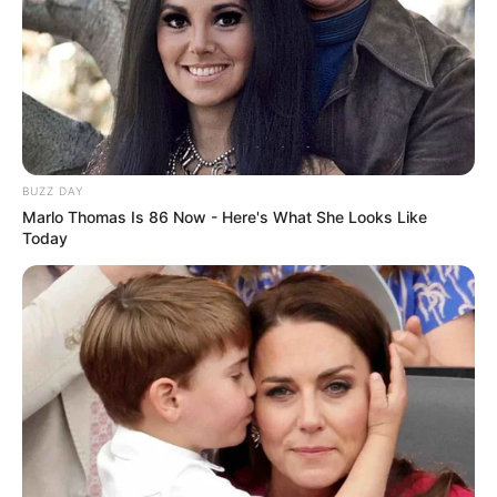
10 Desain Kanopi Tempat
Tidur, Serasa Beristirahat di
Kamar Raja
BUZZ DAY
Marlo Thomas Is 86 Now - Here's What She Looks Like
Today
Tampil Lebih Modern, 7 Potret
Hasil Renovasi Rumah Berusia
90 Tahun