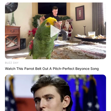
Anti Mainstream, 10 Cara
Membawa Barang Belanjaan
Versi Warga Thailand
BUZZ DAY
Watch This Parrot Belt Out A Pitch-Perfect Beyonce Song
Langka Banget! 10 Pose Lucu
Katak yang Bikin Ketawa
Gemes