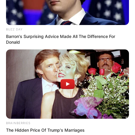
Ambyar! 10 Kalimat Baper
BUZZ DAY
Pakai Bahasa Jawa Ini Bikin
Barron's Surprising Advice Made All The Difference For
Galau Abis
Donald
Fail! 10 Potret Makanan Gagal
Dimasak yang Bikin Kamu
Nggak Selera
BRAINBERRIES
The Hidden Price Of Trump's Marriages