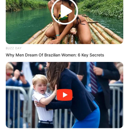
Istilah penting dalam olahraga renang
BUZZ DAY
Why Men Dream Of Brazilian Women: 6 Key Secrets
(foto: inkwellschoolars)
Setelah mengetahui tentang teknik dasar, gaya, dan peraturannya,
berikut ini adalah istilah-istilah penting dalam olahraga renang.
: gerakan tarikan tangan berupa mendayung atau