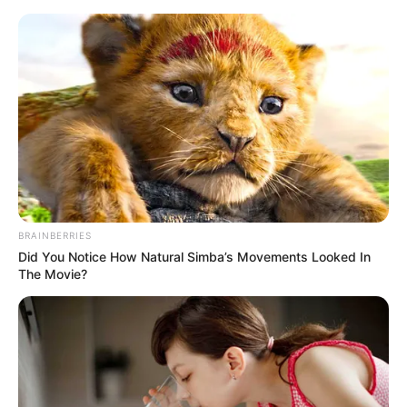
HOME
INSPIRASI
STYLE
FILM &
NGAKAK
QUOTES
HYPE
MORE
SERIES
BRAINBERRIES
Did You Notice How Natural Simba’s Movements Looked In
The Movie?