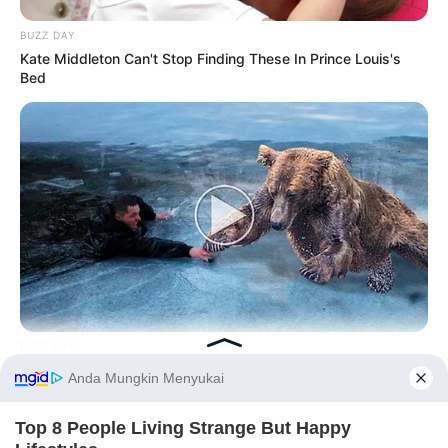
BUZZ DAY
Kate Middleton Can't Stop Finding These In Prince Louis's
Bed
BUZZ DAY
Bear’s Shocking Act After Man Saved Cub
Before You Go