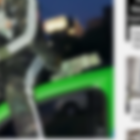
8 
Mi
Ng
Hilarious 20 Photos
10
Ti
Ka