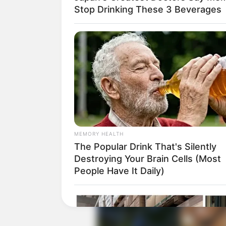
Stop Drinking These 3 Beverages
Banyak single yang rilis membuat nama
seorang rapper mengontraknya bersama 
single
Still Remember.
Baca juga:
Biodata, Profil, dan Fakt
MEMORY HEALTH
The Popular Drink That's Silently
Destroying Your Brain Cells (Most
People Have It Daily)