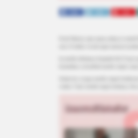
SHARE
TWEET
SHARE
Pooh Shiesty atau nama aslinya Lontrell
usia 18 tahun. Ia tak ingin menyia-nyia
Ia merilis debutnya berjudul
Hell Night
kemudian, ia kembali merilis single yan
Selain itu, ia juga merilis single kola
waktu 3 hari setelah single kedunya
Shi