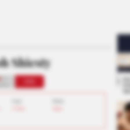
h Shiesty
1
Se
VOTE
Pe
s love
Me
Umur:
Profesi:
e
,
26 Tahun
Rapper