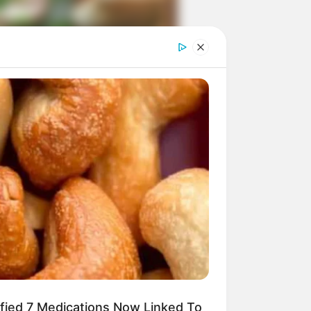
ngka Banget! 10 Pose Lucu
tak yang Bikin Ketawa
mes
byar! 10 Kalimat Baper
kai Bahasa Jawa Ini Bikin
lau Abis
ified 7 Medications Now Linked To