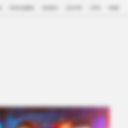
E
FILM & SERIES
NGAKAK
QUOTES
HYPE
MORE