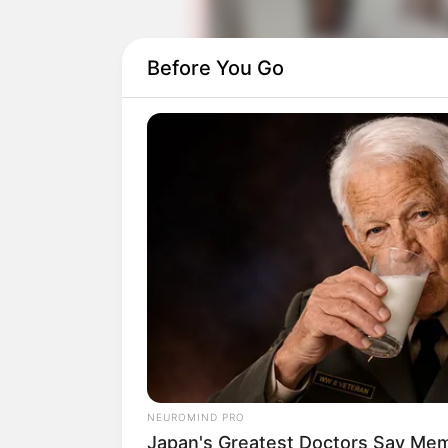
Before You Go
Ia pun merilis single terakhir di tahun 2
Tahun 2020, ia kembali memperkenalka
2020. Di tanggal 3 Juni 2020, ia lanjut me
NEUROMIND PRO
Japan's Greatest Doctors Say Memo