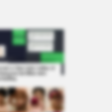
rem! 9 Chat Ojek Online &
langgan Ini Bikin Auto
rinding