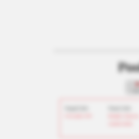
Poo
fan
Tanggal Lahir:
Tempat Lahir:
8 November
1999
Memphis
,
Tennesse
Amerika Serikat