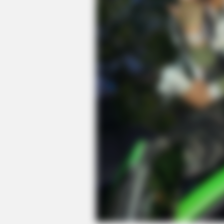
HEALTHYREHABCARE
Walmart Cameras Captured These 