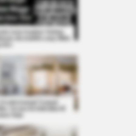
Kata Lucu Seputar Malam
nggu ala Jomblo yang Bikin
enes
 Desain Kanopi Tempat
dur, Serasa Beristirahat di
mar Raja