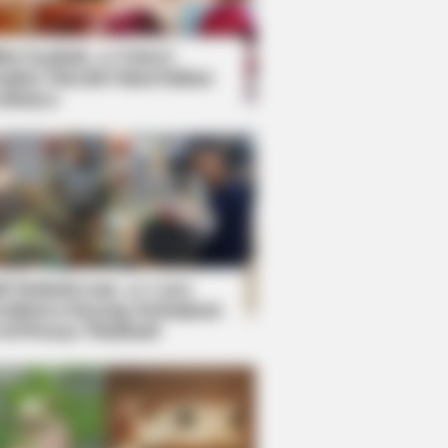
kin Ngakak, 10 Potret
splay Murah Pakai Bahan
adanya
ti Mainstream, 10 Cara
mbawa Barang Belanjaan
rsi Warga Thailand