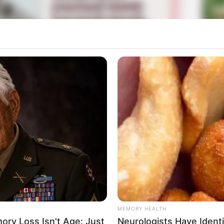
La
Ka
Ge
019 berjudul
Day One
pada 25 November 2019.
n musik barunya berjudul
At It Again
, pada 11 Maret
Mute
rilis single kali ini berjudul
ABCGE.
Am
Pa
Ga
MEMORY HEALTH
ry Loss Isn't Age: Just
Neurologists Have Ident