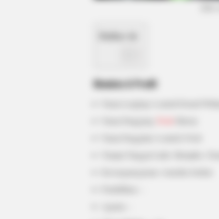
(foto
HABERION
Daftar isi
He Applies Makeup In A Way You'v
Never Seen
Biodata & Profil
Nama Lengkap: Lontrell Donell Willi
Nama Panggung:
Pooh
Shiesty
Nama Panggilan: Lontrell, Pooh
Tempat Tanggal Lahir: Memphis, Ten
Kewarganegaraan: Amerika Serikat
Pendidikan: –
Agama: –