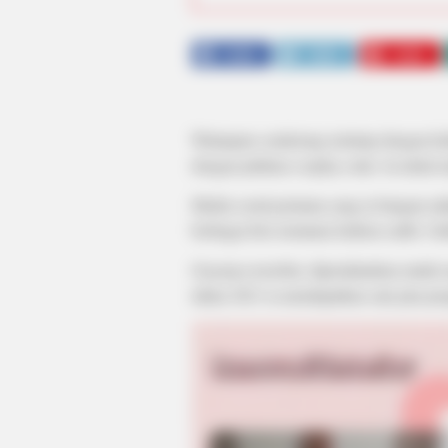
SHARE
TWEET
SHARE
Walaupun cenderung tertutup dengan ke
dengan julukan cosplay-cutie. Ia mulai t
Media sosial pertama yang ia bangun ada
berbagai foto terutama fashion outfit. Ou
Gayanya tersebut, dipertahankan untuk 
tahun 2021 ia mendapatkan satu juta peng