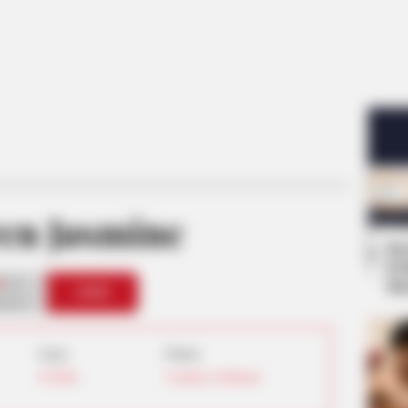
en Jasmine
Se
Pe
0
Me
VOTE
s love
Umur:
Profesi:
28 Tahun
Cosplayer
,
Selebgram