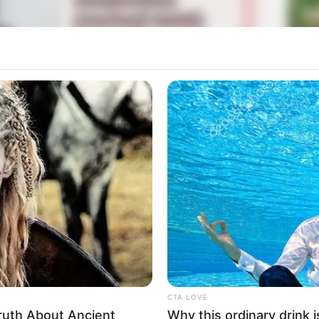
La
Ka
Ge
am dimana salah satunya dibuat untuk lebih dekat dengan
Mute
Am
 OnlyFans yang bisa diakses oleh fansnya dengan lebih
Pa
r keuangan yang ia dapatkan dari memberikan berbagai
Ga
CTA LOVE
ruth About Ancient
Why this ordinary drink i