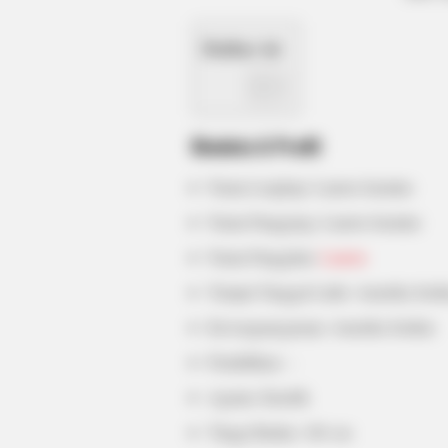
Daftar isi
BRAINBERRIES
Top 8 Movies Based On Real Life. 
Have To Watch Them!
Biodata & Profil
Nama Lengkap: Lauren Jasmine
Nama Panggung: Lauren Jasmine
Nama Panggilan:
Lauren
Tempat Tanggal Lahir: Amerika Serik
Kewarganegaraan: Amerika Serikat
Pendidikan: –
Agama: Katolik
Tinggi Badan: 160 cm