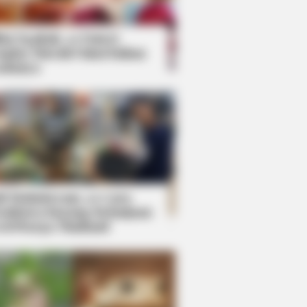
kin Ngakak, 10 Potret
splay Murah Pakai Bahan
adanya
ti Mainstream, 10 Cara
mbawa Barang Belanjaan
rsi Warga Thailand