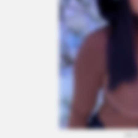
BRAINBERRIES
You'll Be Amazed By The Blue Lag
(foto: