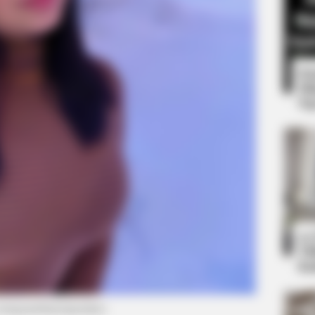
8 
Mi
Ng
BRAINBERRIES
oon Stars Today
How Does "Darkest Hour
Knew?
BRAINBERRIES
10
Hollywood's Inaccurate Portrayal Of
Ti
Reality – Take A Look Inside
Ka
 instagram/laurenjasmine)