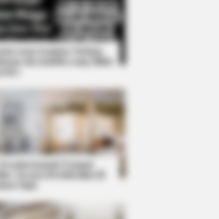
Kata Lucu Seputar Malam
nggu ala Jomblo yang Bikin
enes
" Spotted Secrets That No One
 Desain Kanopi Tempat
dur, Serasa Beristirahat di
mar Raja