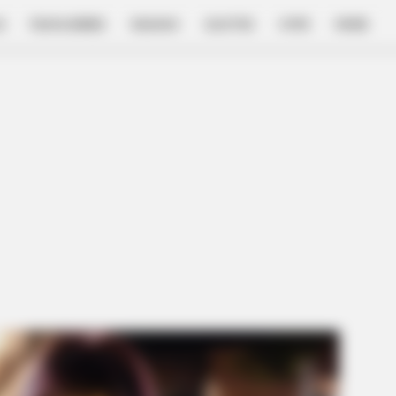
E
FILM & SERIES
NGAKAK
QUOTES
HYPE
MORE