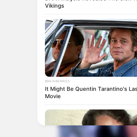
Vikings
Baca juga:
Biodata, Profil, dan Fakt
BRAINBERRIES
It Might Be Quentin Tarantino's La
Movie