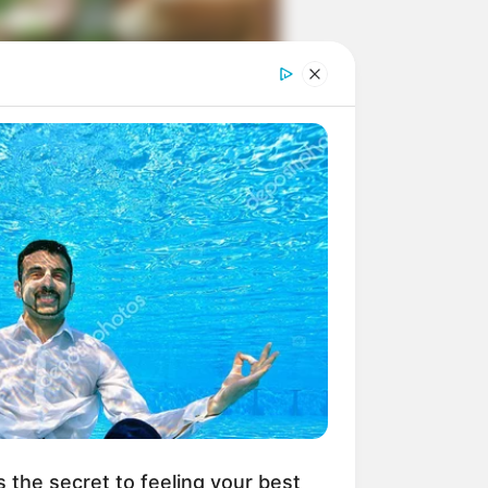
ngka Banget! 10 Pose Lucu
tak yang Bikin Ketawa
mes
byar! 10 Kalimat Baper
kai Bahasa Jawa Ini Bikin
lau Abis
s the secret to feeling your best