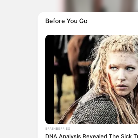
Before You Go
Tak hanya satu, ia memiliki dua Instagr
pengikutnya.
Selain Instagram, ia juga memiliki akun
intim. Media sosial ini termasuk sumbe
macam konten.
BRAINBERRIES
DNA Analysis Revealed The Sick T