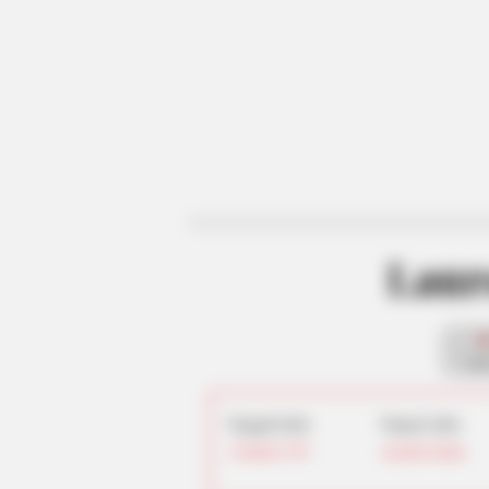
Laur
fan
Tanggal Lahir:
Tempat Lahir:
2 Oktober
1997
Amerika Serikat