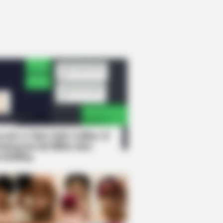
rem! 9 Chat Ojek Online &
langgan Ini Bikin Auto
rinding