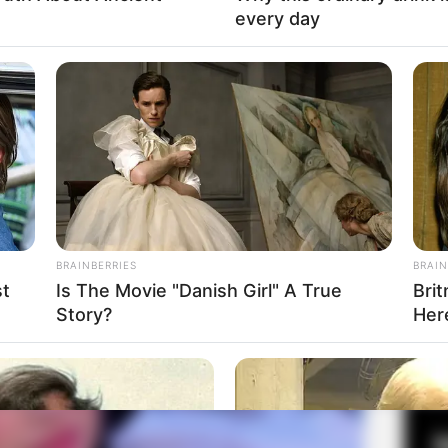
every day
Fa
Di
Ng
a Jodie Comer
BRAINBERRIES
BRAIN
st
Is The Movie "Danish Girl" A True
Bri
Story?
Her
10
Ma
Ba