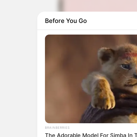
Before You Go
Zhang Miao Yi pernah membintangi dr
Zheng sukses dengan drama
Danger of 
Daftar isi
BRAINBERRIES
The Adorable Model For Simba In 