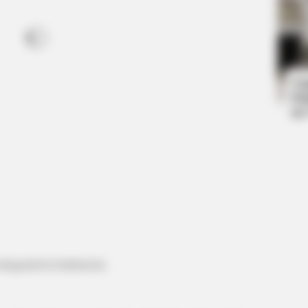
BRAINBERRIES
BRAIN
Have
8 Movies Based On Real Stories That
Mac
Give Us Shivers
New
Ta
Ha
90
instagram/wetvindonesia)
BRAINBERRIES