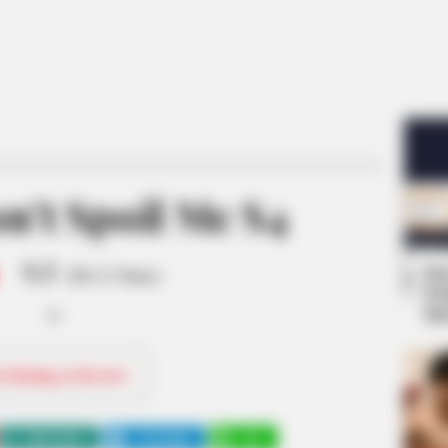
n’t Spoil Me S4
9.5
Se
/10 (1 Votes)
Pe
Me
ri Rating & Review
WHATSAPP
TELEGRAM
LINE