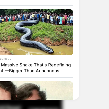
il! 10 Potret Makanan Gagal
masak yang Bikin Kamu
gak Selera
BERRIES
 Massive Snake That's Redefining
ant'—Bigger Than Anacondas
 Pose Manekin Anti
instream yang Konyol
nget