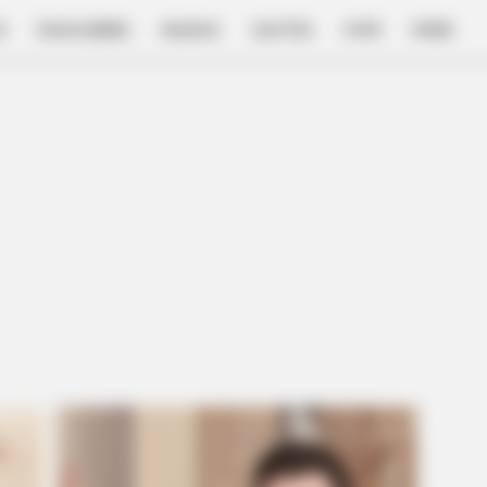
E
FILM & SERIES
NGAKAK
QUOTES
HYPE
MORE