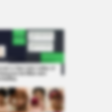
rem! 9 Chat Ojek Online &
langgan Ini Bikin Auto
rinding