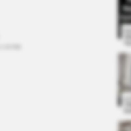
8 
Mi
Ng
m 11:00 WIB
BRAINBERRIES
is Own Version Of ‘Home
You'll Be Amazed By The
10
Ti
Ka