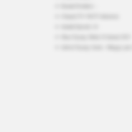
Rumah Produksi: –
Channel TV: WeTV Indonesia
Jumlah Episode: 24
Masa Tayang: Mulai 10 Januari 2023
Jadwal Tayang: Senin – Minggu, ja
BRAINBERRIES
Culkin Cracks Up The Web With H
Alone’