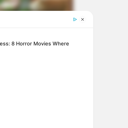
ngka Banget! 10 Pose Lucu
tak yang Bikin Ketawa
mes
ness: 8 Horror Movies Where
byar! 10 Kalimat Baper
kai Bahasa Jawa Ini Bikin
lau Abis