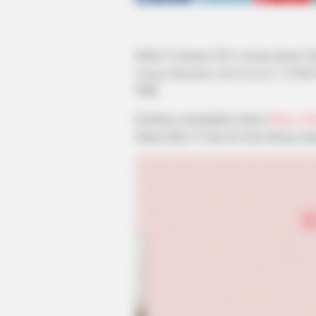
Mulai 10 Januari 2023, tayang drama C
Jangan Manjakan Aku Season 4
di WeT
WIB.
Kisahnya melanjutkan drama
Please, D
Zhang Miao Yi dan Jin Xian Zheng menj