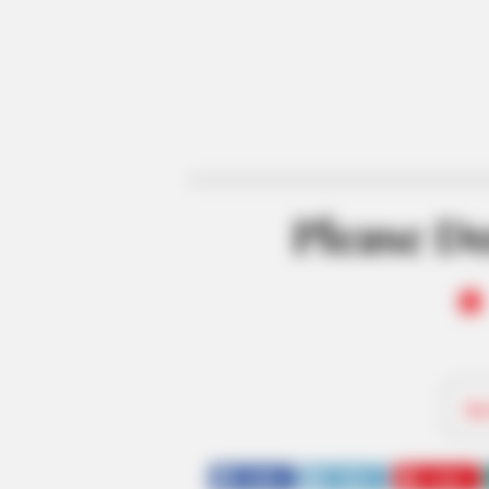
Please Do
Be
SHARE
TWEET
SHARE