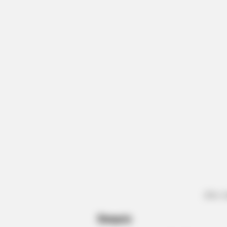
BRAINBERRIES
Tropes Hollywood Invented That 
Nothing To Do With Reality
(foto: 
Sinopsis
BRAINBERRIES