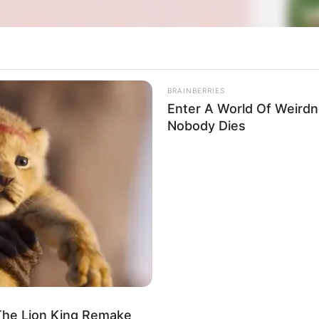
La
Ka
Ge
BRAINBERRIES
ama
Tou De Jiang Jun Ban Ri Xian
(2023) dan Jin Xian
Enter A World Of Weird
Her 2
(2023).
Nobody Dies
Mute
Am
Pa
Ga
The Lion King Remake