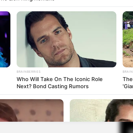
Fa
Di
Ng
 S4 / 拜托了！别宠我 第四季
Aku Season 4 / Please Don’t Spoil Me 4 / Bai Tuo Le!
BRAINBERRIES
BRAIN
hong Wo Di Si Ji
Who Will Take On The Iconic Role
The
Next? Bond Casting Rumors
'Gi
10
Ma
Ba