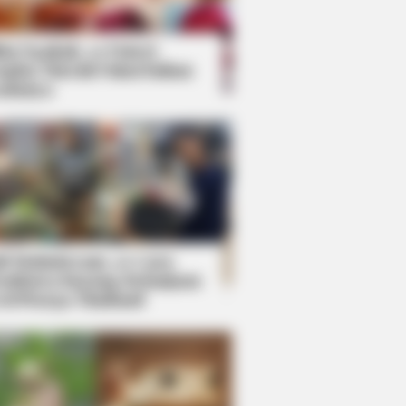
kin Ngakak, 10 Potret
splay Murah Pakai Bahan
adanya
ti Mainstream, 10 Cara
mbawa Barang Belanjaan
rsi Warga Thailand