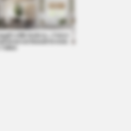
BERRIES
aulay Culkin's Own Version Of The
 ‘Home Alone’
mpil Lebih Modern, 7 Potret
sil Renovasi Rumah Berusia
 Tahun