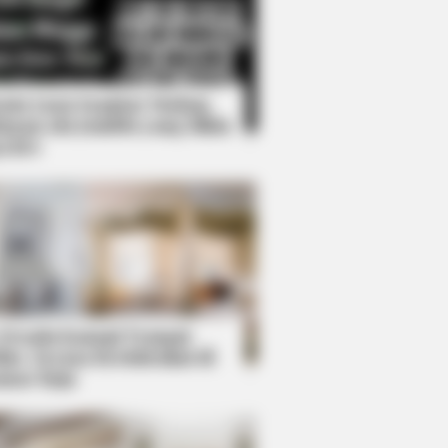
Kata Lucu Seputar Malam
nggu ala Jomblo yang Bikin
enes
 Blue Lagoon Stars Today
 Desain Kanopi Tempat
dur, Serasa Beristirahat di
mar Raja