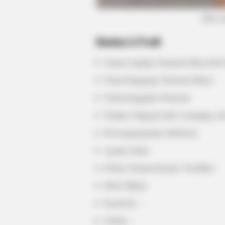
(foto: 
BUZZ DAY
Biodata & Profil
Meghan & Harry Confirmed Awkwa
Truth About Archie
Nama Lengkap: Permesta Dhyaz Ris 
Nama Panggung: Permesta Dhyaz
Nama Panggilan: Permesta
Tempat, Tanggal Lahir: Lumajang, Ja
Kewarganegaraan: Indonesia
Agama: Islam
Profesi: Konten Kreator, YouTuber
Hobi: Makan
Facebook: –
Twitter: –