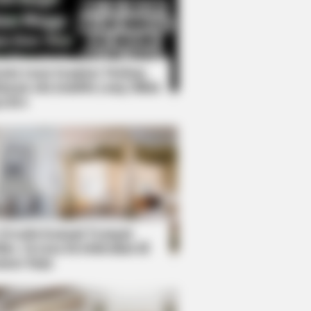
Kata Lucu Seputar Malam
nggu ala Jomblo yang Bikin
enes
ol While Kissing Each Other
 Desain Kanopi Tempat
dur, Serasa Beristirahat di
mar Raja