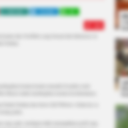
WHATSAPP
TELEGRAM
LINE
Bi
Co
Edit
Se
konten dan YouTuber yang berasal dari Indonesia. Ia
ida Nurhan.
An
embagikan konten-konten menarik di media sosial
Me
Tube khusus untuk membagikan momen kesehariannya.
Ve
an Farida Nurhan dan Sarwo Edi Wibowo. Selain itu, ia
orang putra.
 sang anak, meskipun tidak menunjukkan profil sang