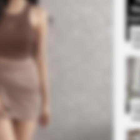
8 
Mi
Ng
BUZZ DAY
t We All Suspected
Co-stars Who Lost Contr
RADAR MEDIA
10
Suddenly, The Lawn Shakes Like A
Ti
Trampoline—Then It Bursts Open
Ka