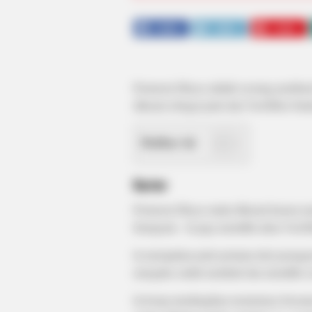
SHARE
TWEET
SHARE
Permesta Dhyaz adalah seorang pembuat 
dikenal sebagai putri dari YouTuber Far
Daftar isi
Karier
Permesta Dhyaz mulai dikenal karena m
Instagram. Ia juga memiliki akun You
Ia merupakan putri pertama dari pasang
mengaku sudah menikah dan memiliki se
Ia kerap membagikan momennya bersama