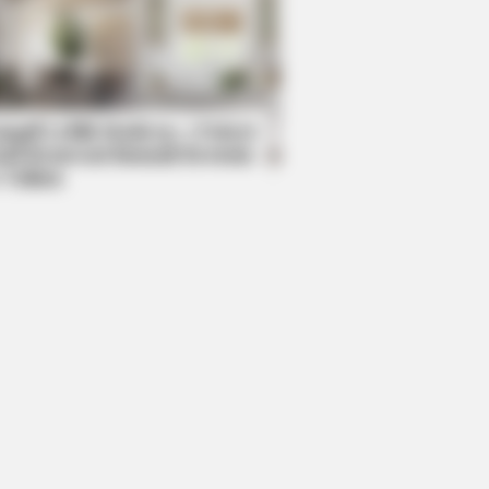
R MEDIA
 Truth About Archie They Couldn't
e Any Longer
mpil Lebih Modern, 7 Potret
sil Renovasi Rumah Berusia
 Tahun