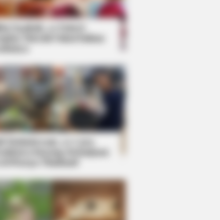
kin Ngakak, 10 Potret
splay Murah Pakai Bahan
adanya
ti Mainstream, 10 Cara
mbawa Barang Belanjaan
rsi Warga Thailand