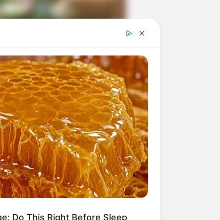
ngka Banget! 10 Pose Lucu
tak yang Bikin Ketawa
mes
byar! 10 Kalimat Baper
kai Bahasa Jawa Ini Bikin
lau Abis
ge: Do This Right Before Sleep