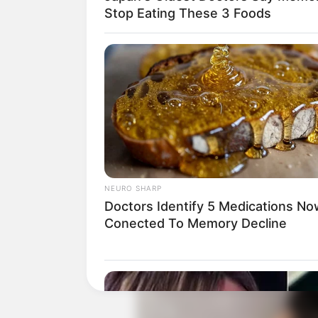
Stop Eating These 3 Foods
Ia mencoba merambah ke bisnis sebagai 
dikenal dengan nama Iki Arum.
Baca juga:
Biodata, Profil, dan Fak
NEURO SHARP
Doctors Identify 5 Medications No
Conected To Memory Decline