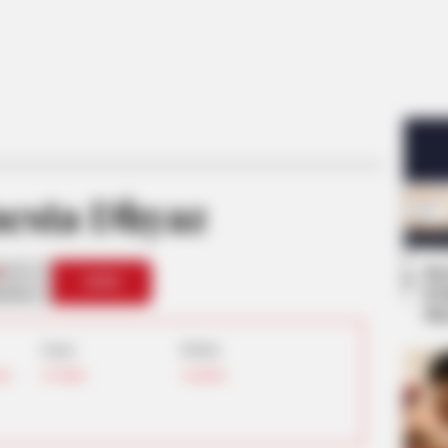
esta Dhyaz
Se
1
VOTE
Pe
s love
Me
Umur:
Profesi:
ur
,
26 Tahun
Youtuber