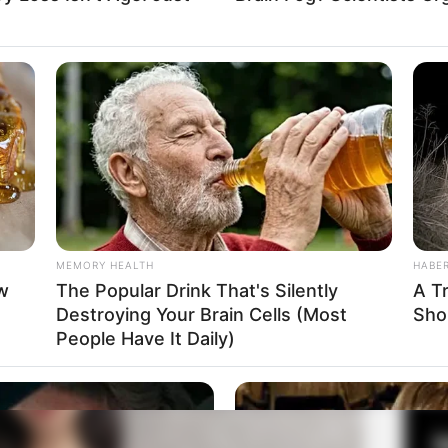
pekerjaan sampingan. Ia merilis bisnis parfum yang
Fa
Mute
Di
ta Nadeo Argawinata
Ng
MEMORY HEALTH
HABE
w
The Popular Drink That's Silently
A T
Destroying Your Brain Cells (Most
Sho
10
People Have It Daily)
Ma
Ba