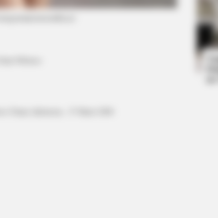
instagram/permestadhyaz)
RADA
rd
The
Hid
Ta
Putri Wibowo
Ha
90
wa Timur, Indonesia, 27 Maret 2000