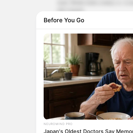
suami. Melalui media sosialnya, ia ia me
oleh warganet.
Before You Go
Setelah ibunya berhenti menjadi TKW pa
profesi yang dipilihnya, khususnya di Y
NEUROMIND PRO
Japan's Oldest Doctors Say Memory