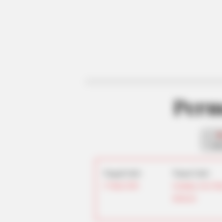
Perm
fan
Tanggal Lahir:
Tempat Lahir:
27 Maret
2000
Lumajang
,
Jawa Tim
Indonesia