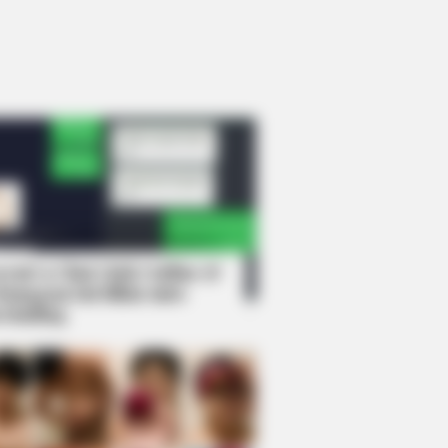
rem! 9 Chat Ojek Online &
langgan Ini Bikin Auto
rinding