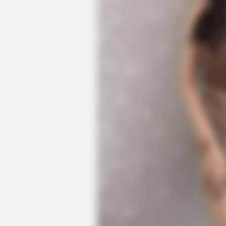
HABERION
Nicole Kidman Finally Admits Wha