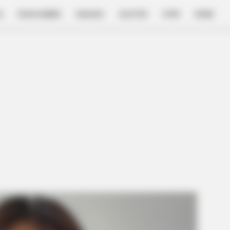
E
FILM & SERIES
NGAKAK
QUOTES
HYPE
MORE