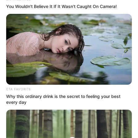
3. Kembalinya Seo In Guk, si mata sayu yang tampan
You Wouldn't Believe It If It Wasn't Caught On Camera!
CTA FAVORITE
Why this ordinary drink is the secret to feeling your best
every day
(foto: soompi)
Setelah vakum cukup lama dari dunia akting sejak “Shopping
King Louis”, Seo In Guk akan kembali menyapa kamu dengan
drama yang lebih intens dari drama-drama yang biasa