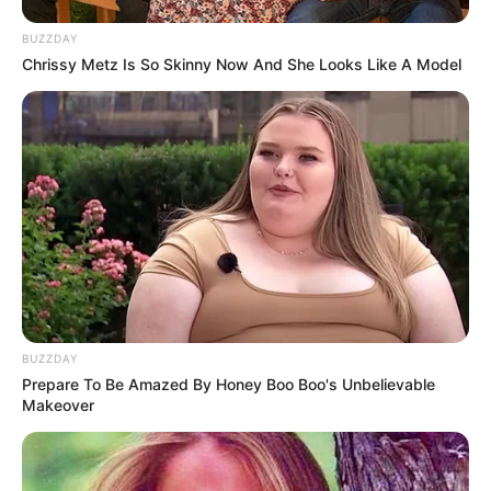
10 Pose Manekin Anti
Mainstream yang Konyol
BUZZDAY
Banget
Chrissy Metz Is So Skinny Now And She Looks Like A Model
8 Kata Lucu Seputar Malam
Minggu ala Jomblo yang Bikin
Ngenes
BUZZDAY
Prepare To Be Amazed By Honey Boo Boo's Unbelievable
Makeover