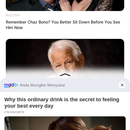
BUZZDAY
Remember Chaz Bono? You Better Sit Down Before You See
Him Now
Before You Go
NEUROMIND PRO
Japan's Greatest Doctors Say Memory Loss Isn't Age: Just
PRIVACY POLICY
DISCLAIMER
HUBUNGI KAMI
IKLAN
Stop Drinking These 3 Beverages