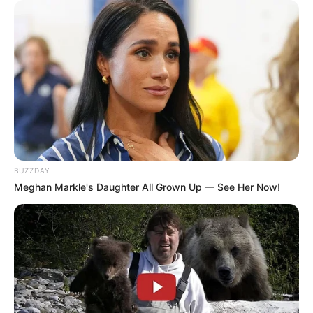
(foto: viki)
PD Yoo Je Won didapuk untuk menjadi sutradara utama dari
BUZZDAY
drama ini. Ia telah menyutradarai banyak drama hits tvN. Sebut
Meghan Markle's Daughter All Grown Up — See Her Now!
saja, “Tomorrow With You” dan “Oh My Ghost”.
Karena drama ini akan dibawakan oleh tvN, tidak perlu diragukan
lagi akan ada plot unik yang mampu membuat kamu penasaran
hingga akhir episode.
6. Hubungan yang unik antar karakternya