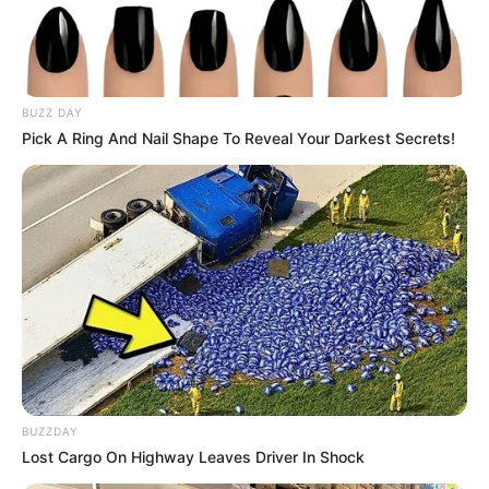
Buat kamu yang sudah menonton drama Jepangnya, jadi
penasaran kan bagaimana drama ini akan dibawakan? Apakah
akan menghasilkan akhir yang sama dengan drama originalnya?
BUZZ DAY
TAGS
ALASAN
DRAMA
DRAMA KOREA
KDRAMA
Pick A Ring And Nail Shape To Reveal Your Darkest Secrets!
THE SMILE HAS LEFT YOUR EYES
BUZZDAY
Lost Cargo On Highway Leaves Driver In Shock