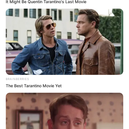
It Might Be Quentin Tarantino's Last Movie
1. Plot yang penuh misteri
BRAINBERRIES
The Best Tarantino Movie Yet
(foto: tvn)
Seorang detektif yang terobsesi dalam memecahkan kasus
pembunuhan mahasiswi di sebuah universitas dipertemukan
dengan pacar adiknya.