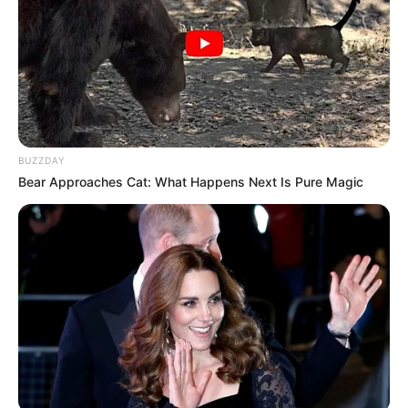
My Troublesome Star
Aema
BUZZDAY
Bear Approaches Cat: What Happens Next Is Pure Magic