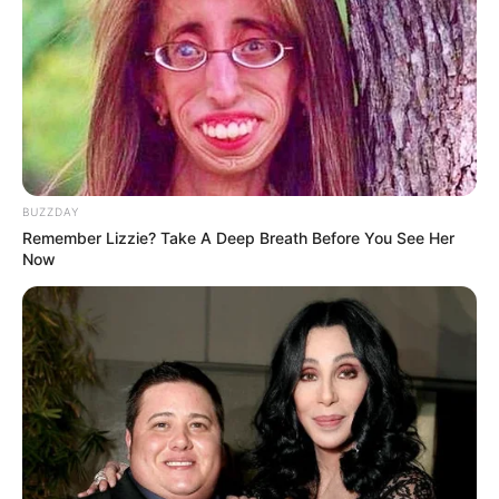
10 Desain Kanopi Tempat
Tidur, Serasa Beristirahat di
Kamar Raja
BUZZDAY
Remember Lizzie? Take A Deep Breath Before You See Her
Now
Tampil Lebih Modern, 7 Potret
Hasil Renovasi Rumah Berusia
90 Tahun