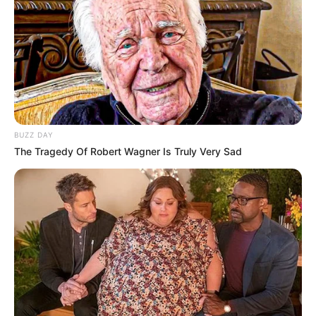
Pakai Bahasa Jawa Ini Bikin
Galau Abis
BUZZ DAY
The Tragedy Of Robert Wagner Is Truly Very Sad
Fail! 10 Potret Makanan Gagal
Dimasak yang Bikin Kamu
Nggak Selera