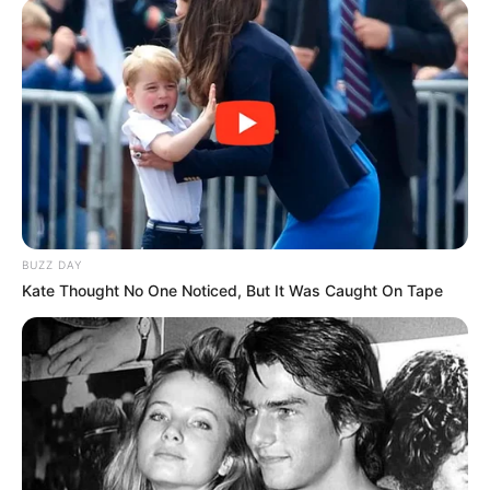
BUZZ DAY
Kate Thought No One Noticed, But It Was Caught On Tape
(foto: invisioncic)
Selain kedua tokoh utama, terdapat juga tokoh-tokoh lain yang
ikut berperan penting dalam hubungan antar kedua tokoh utama.
Ada banyak cinta yang tak berbalas, hingga menghasilkan
hubungan yang rumit dan kompleks.