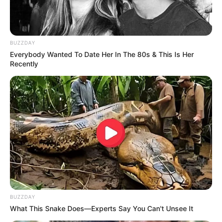
Tiap tokoh memiliki cerita mereka masing-masing dan akan
dibuka sedikit demi sedikit mengenai hubungan misterius di antara
mereka semua.
BUZZDAY
Everybody Wanted To Date Her In The 80s & This Is Her
BACA JUGA:
6 Alasan Kenapa Wajib Nonton Matrimonial
Recently
Chaos, Romantis dan Realistis!
7. Adanya modifikasi dari drama original
BUZZDAY
What This Snake Does—Experts Say You Can't Unsee It