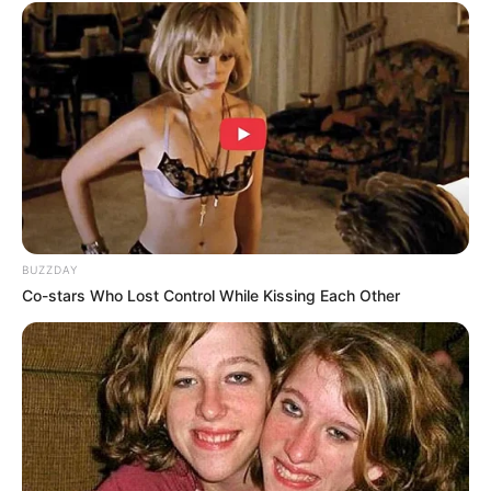
BUZZDAY
Co-stars Who Lost Control While Kissing Each Other
(foto: koreandrama)
Sejak penampilan terakhirnya di Because This is My First Life