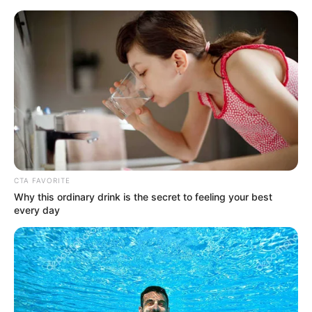
HOME
INSPIRASI
STYLE
FILM &
NGAKAK
QUOTES
HYPE
MORE
SERIES
CTA FAVORITE
Why this ordinary drink is the secret to feeling your best
every day