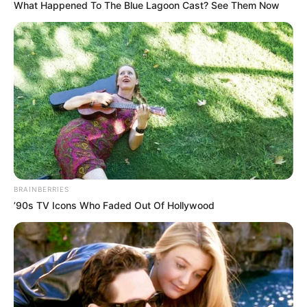
What Happened To The Blue Lagoon Cast? See Them Now
BRAINBERRIES
’90s TV Icons Who Faded Out Of Hollywood
DRAMA
Penuh Misteri, Ini 7 Alasan