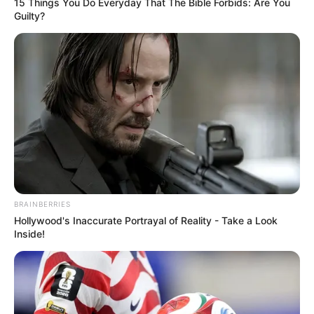
15 Things You Do Everyday That The Bible Forbids: Are You
2. Merupakan remake dari drama hits Jepang
Guilty?
BRAINBERRIES
Hollywood's Inaccurate Portrayal of Reality - Take a Look
Inside!