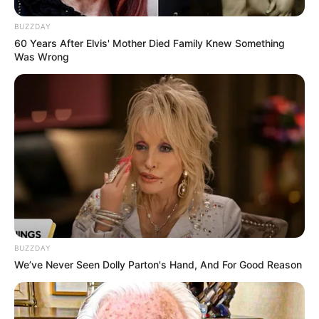
Membawa Barang Belanjaan
Versi Warga Thailand
BUZZDAY
60 Years After Elvis' Mother Died Family Knew Something
Was Wrong
Langka Banget! 10 Pose Lucu
Katak yang Bikin Ketawa
Gemes
BUZZDAY
We’ve Never Seen Dolly Parton's Hand, And For Good Reason
Ambyar! 10 Kalimat Baper