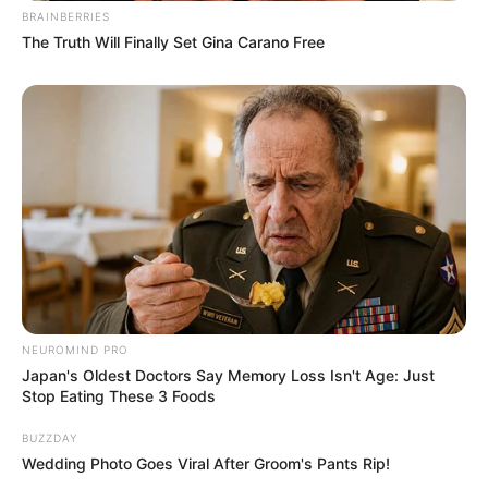
Ia akan memerankan Kim Moo Young, pria yang kehilangan
BRAINBERRIES
ingatan masa kecilnya dan berakhir jatuh cinta dengan adik
The Truth Will Finally Set Gina Carano Free
seorang detektif.
BACA:
Para Pemeran Utama Drama The Smile Has Left
Your Eyes
4. Lawan mainnya adalah artis cantik Jung So Min
NEUROMIND PRO
Japan's Oldest Doctors Say Memory Loss Isn't Age: Just
Stop Eating These 3 Foods
BUZZDAY
Wedding Photo Goes Viral After Groom's Pants Rip!