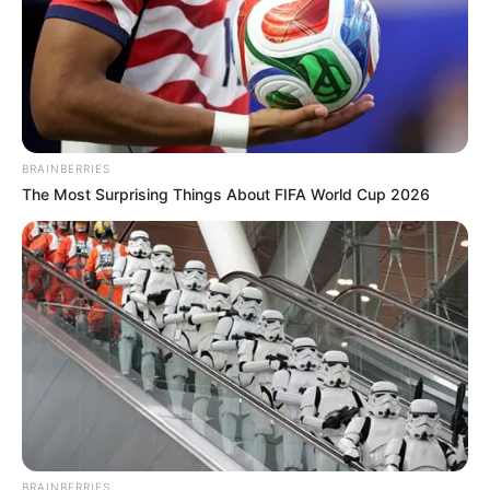
BRAINBERRIES
(foto: mydramalist)
The Most Surprising Things About FIFA World Cup 2026
Drama ini merupakan remake dari drama Fuji TV yang
ditayangkan pada tahun 2002 silam dengan judul “Hundred
Million Stars From The Sky”.
Drama ini mendapatkan respon positif dari banyak penonton,
terutama dari para penggemar misteri.
Bagaimana jadinya jika drama tersebut diremake menjadi drama
Korea? Selain sinematografi yang dijamin lebih bagus, pasti ada
kejutan lain yang tidak bisa kamu duga.
BRAINBERRIES