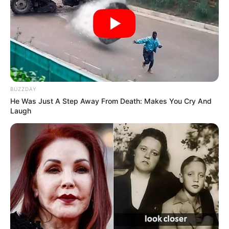
Merinding
BUZZDAY
Bikin Ngakak, 10 Potret
He Was Just A Step Away From Death: Makes You Cry And
Cosplay Murah Pakai Bahan
Laugh
Seadanya
Anti Mainstream, 10 Cara