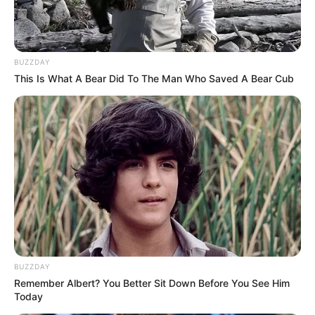
BUZZDAY
This Is What A Bear Did To The Man Who Saved A Bear Cub
BUZZDAY
Remember Albert? You Better Sit Down Before You See Him
Today