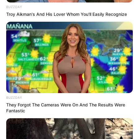
BUZZDAY
Troy Aikman's And His Lover Whom You'll Easily Recognize
LIHAT ARTIKEL LAINNYA
Tastefully Yours
Confidence Queen
BUZZDAY
They Forgot The Cameras Were On And The Results Were
Fantastic
Walking On Thin Ice
Tempest