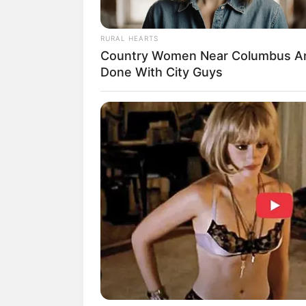
RURAL HEARTS
Country Women Near Columbus A
Done With City Guys
3. Chris merupakan ilustrator, 
di Dublin, Irlandia.