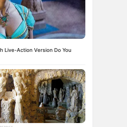
kin Ngakak, 10 Potret
splay Murah Pakai Bahan
adanya
h Live-Action Version Do You
ti Mainstream, 10 Cara
mbawa Barang Belanjaan
rsi Warga Thailand
BERRIES