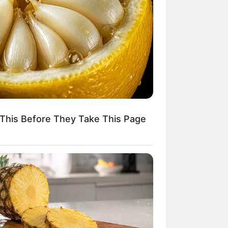
Kata Lucu Seputar Malam
nggu ala Jomblo yang Bikin
enes
This Before They Take This Page
 Desain Kanopi Tempat
dur, Serasa Beristirahat di
mar Raja