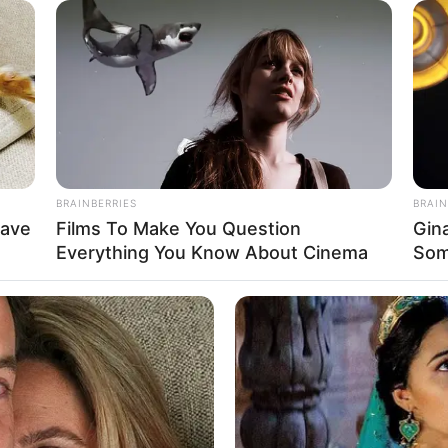
WHATSAPP
TELEGRAM
LINE
ti pernah memperhatikan bentuk awan-awan. Meskipun
ta kerap membayangkan awan-awan tersebut berbentuk
dge nampaknya paham betul dengan imajinasi anak
BRAINBERRIES
BRAIN
Have
Films To Make You Question
Gin
Everything You Know About Cinema
Som
embali ke masa kanak-kanak dengan mengunggah
Se
knya.
Pe
Me
berapa foto awan yang telah ia tambahkan coretan
rbentuk lucu.
egarkan imajinasi kita dulu. Banyak orang yang
an awan mereka sendiri.