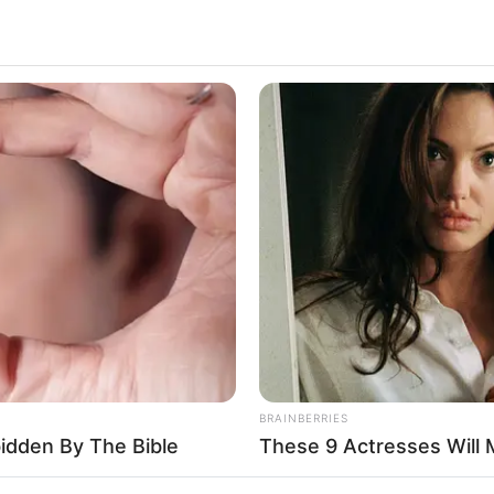
si, 10 Potret Awan
an Hasilkan
BRAINBERRIES
bidden By The Bible
These 9 Actresses Will 