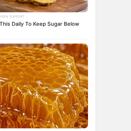
OGEN SUPPORT
 This Daily To Keep Sugar Below
mpil Lebih Modern, 7 Potret
sil Renovasi Rumah Berusia
 Tahun