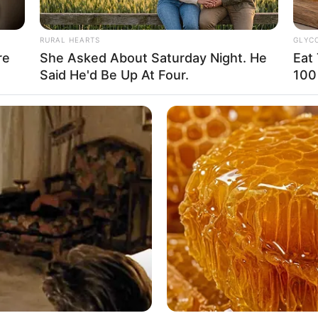
RURAL HEARTS
GLYC
re
She Asked About Saturday Night. He
Eat
Said He'd Be Up At Four.
100
seniman dan penulis buku anak yang berbasis
Ta
Ha
90