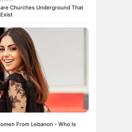
Rare Churches Underground That
l Exist
ngka Banget! 10 Pose Lucu
tak yang Bikin Ketawa
mes
byar! 10 Kalimat Baper
kai Bahasa Jawa Ini Bikin
lau Abis
Women From Lebanon - Who Is