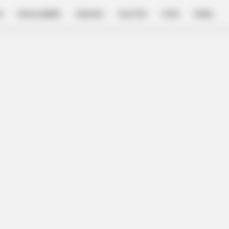
E
FILM & SERIES
NGAKAK
QUOTES
HYPE
MORE