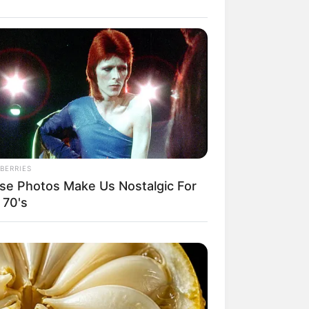
il! 10 Potret Makanan Gagal
masak yang Bikin Kamu
gak Selera
BERRIES
se Photos Make Us Nostalgic For
 70's
 Pose Manekin Anti
instream yang Konyol
nget