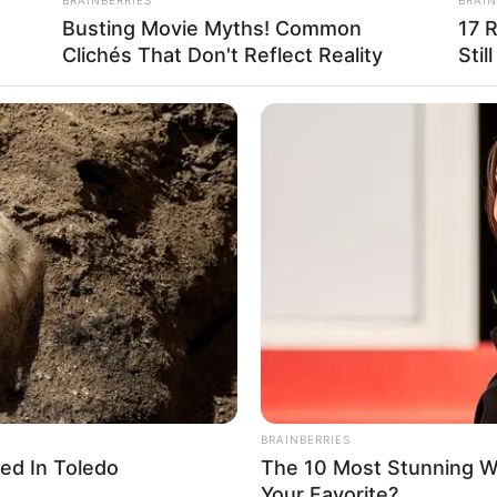
Mute
kan?
Busting Movie Myths! Common
17 
Clichés That Don't Reflect Reality
Stil
La
Ka
Ge
Am
Pa
Ga
BRAINBERRIES
ed In Toledo
The 10 Most Stunning 
Your Favorite?