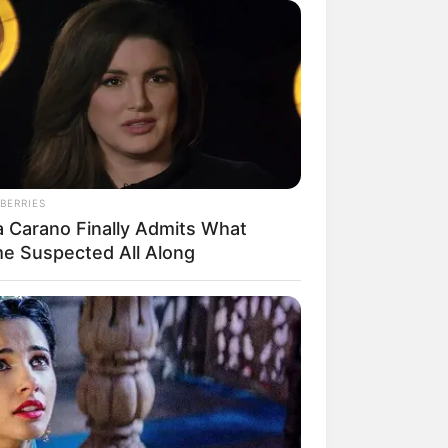
BERRIES
a Carano Finally Admits What
e Suspected All Along
rem! 9 Chat Ojek Online &
langgan Ini Bikin Auto
rinding