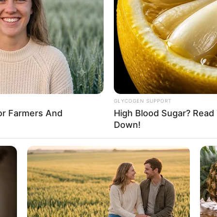
8 
Mi
Ng
GLYCOGEN SUPPORT
to: twitter/chrisjudge)
For Farmers And
High Blood Sugar? Read 
Down!
10
Ti
Ka