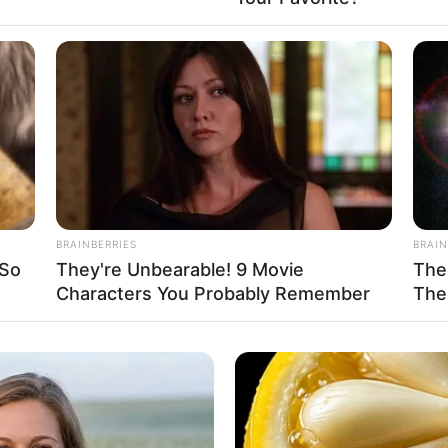
Fa
Di
Ng
to: twitter/chrisjudge)
ini, Chris Judge juga dapat melatih
BRAINBERRIES
BRAIN
 So
They're Unbearable! 9 Movie
The
Characters You Probably Remember
The
10
Ma
Ba