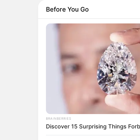
Before You Go
INSPIRASI
Penuh Imajina
dengan Coret
Bentuk Lucu
BRAINBERRIES
Discover 15 Surprising Things For
Penulis:
wahidah
|
27 Juni 2022