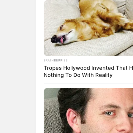
SHARE
TWEET
SHARE
Hampir dari kita saat kanak-kanak pas
memiliki bentuk abstrak tetapi dulu ki
sesuai dengan imajinasi kita.
Seorang ilustrator buku anak, Chris Ju
BRAINBERRIES
terhadap awan itu.
Tropes Hollywood Invented That 
Nothing To Do With Reality
Ia pun mencoba membawa kita semua k
pemandangan awan yang telah diperma
Pada akun twitternya, ia mengunggah be
sehingga menghasilkan beragam awan be
Seakan unggahannya tersebut telah meny
menyukainya dan ikut mengunggah coret