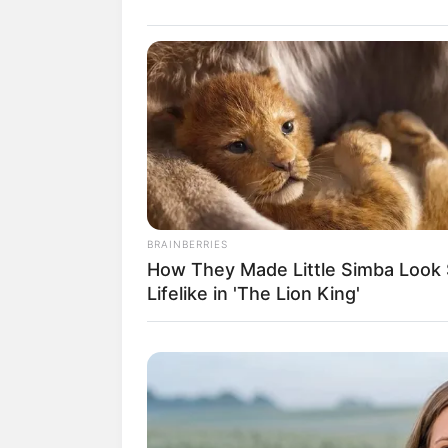
(fo
2. Untuk membuat coretan awan 
imajinasinya.
BRAINBERRIES
How They Made Little Simba Look
Lifelike in 'The Lion King'