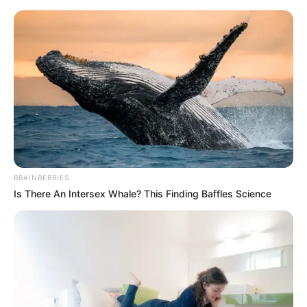
HOME
INSPIRASI
STYLE
FILM &
NGAKAK
QUOTES
HYPE
MORE
SERIES
BRAINBERRIES
Is There An Intersex Whale? This Finding Baffles Science