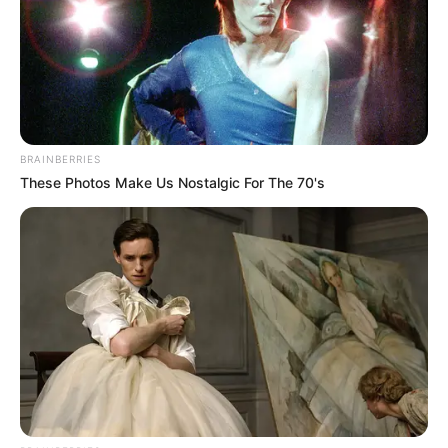
Anti Mainstream, 10 Cara
Membawa Barang Belanjaan
Versi Warga Thailand
BRAINBERRIES
These Photos Make Us Nostalgic For The 70's
Langka Banget! 10 Pose Lucu
Katak yang Bikin Ketawa
Gemes