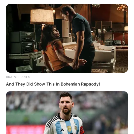
BRAINBERRIES
And They Did Show This In Bohemian Rapsody!
Pemandi Jenazah