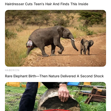
Hairdresser Cuts Teen's Hair And Finds This Inside
Akting
Musik
HABERION
Rare Elephant Birth—Then Nature Delivered A Second Shock