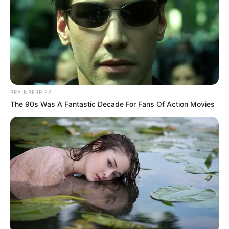
BRAINBERRIES
The 90s Was A Fantastic Decade For Fans Of Action Movies
Detail
Judul: Pemandi Jenazah