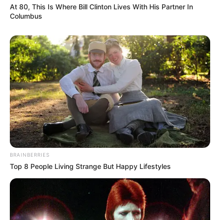
At 80, This Is Where Bill Clinton Lives With His Partner In
Columbus
Serem! 9 Chat Ojek Online &
Pelanggan Ini Bikin Auto
Merinding
Bikin Ngakak, 10 Potret
Cosplay Murah Pakai Bahan
BRAINBERRIES
Seadanya
Top 8 People Living Strange But Happy Lifestyles