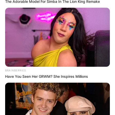
The Adorable Model For Simba In The Lion King Remake
10 Desain Kanopi Tempat
Tidur, Serasa Beristirahat di
Kamar Raja
BRAINBERRIES
Have You Seen Her GRWM? She Inspires Millions
Tampil Lebih Modern, 7 Potret
Hasil Renovasi Rumah Berusia
90 Tahun