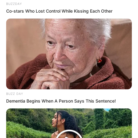
BUZZDAY
Co-stars Who Lost Control While Kissing Each Other
Andai Ibu Tidak Menikah
Dengan Ayah
1 ULASAN
Susan
24 Februari 2024 at 23:04
BUZZ DAY
Dementia Begins When A Person Says This Sentence!
Seram, gak cocok bagi yang gak suka horor.
Cerita
9/10
Pemain
7/10
Akting
9/10
Musik
9/10