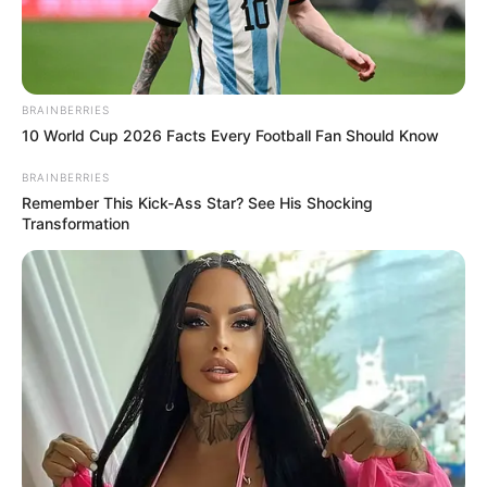
8.5
/10 (1 Votes)
BRAINBERRIES
Beri Rating & Review
10 World Cup 2026 Facts Every Football Fan Should Know
BRAINBERRIES
Remember This Kick-Ass Star? See His Shocking
Transformation
Edit
Mulai 22 Februai 2024, pemirsa bisa menikmati tayangan film
horor berjudul
Pemandi Jenazah
di bioskop terdekat.
Aktris sekaligus atlet taekwondo,
Aghniny Haque
kembali
menjadi pemeran utama dalam film bergenre horor. Ia pernah
sukses dengan film berjudul
Malam Para Jahanam
(2023).
Ia ditemani oleh Djenar Maesa Ayu yang pernah berperan dalam