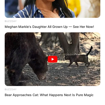
BUZZDAY
Meghan Markle's Daughter All Grown Up — See Her Now!
BUZZDAY
Bear Approaches Cat: What Happens Next Is Pure Magic