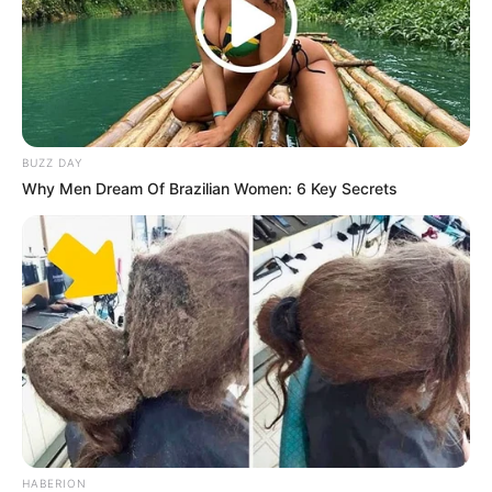
Balas
ULASAN
Alamat email Anda tidak akan dipublikasikan.
Ruas yang wajib ditandai
*
BUZZ DAY
Why Men Dream Of Brazilian Women: 6 Key Secrets
Rating
Cerita
Pemain
HABERION