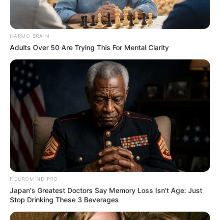
HARMO BRAIN
Adults Over 50 Are Trying This For Mental Clarity
NEUROMIND PRO
TAGS
FILM INDONESIA
PEMANDI JENAZAH
Japan's Greatest Doctors Say Memory Loss Isn't Age: Just
Stop Drinking These 3 Beverages