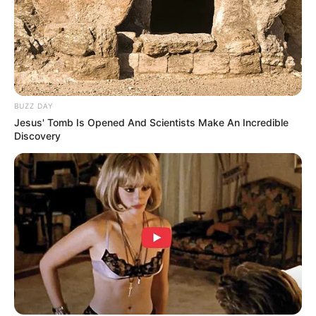
Kang Solah from Kang
Tukar Takdir
Mak x Nenek Gayung
BUZZ DAY
Jesus' Tomb Is Opened And Scientists Make An Incredible
Discovery
Sukma
Dia Bukan Ibu
Darah Nyai