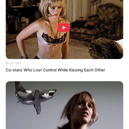
Bikin Ngakak, 10 Potret
Cosplay Murah Pakai Bahan
Seadanya
BUZZ DAY
Co-stars Who Lost Control While Kissing Each Other
Anti Mainstream, 10 Cara
Membawa Barang Belanjaan
Versi Warga Thailand