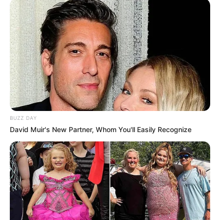
My Troublesome Star
Aema
BUZZ DAY
David Muir's New Partner, Whom You'll Easily Recognize