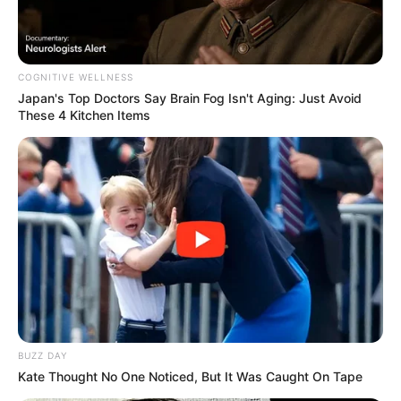
LIHAT ARTIKEL LAINNYA
COGNITIVE WELLNESS
Japan's Top Doctors Say Bra​in Fo​g Isn't Aging: Just Avoid
These 4 Kitchen Items
Tastefully Yours
Confidence Queen
Walking On Thin Ice
Tempest
BUZZ DAY
Kate Thought No One Noticed, But It Was Caught On Tape