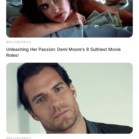
BRAINBERRIES
Unleashing Her Passion: Demi Moore's 8 Sultriest Movie
(foto: tvN)
Roles!
Yook Dong Sik adalah seorang karyawan putus asa yang selalu
mendapat tekanan. Dia adalah seorang yang penakut dan pesimis.
Dia selalu menjadi kambing hitam dan suruhan di kantor maupun
keluarganya.
Sebenarnya dia adalah seorang yang rajin dan cerdas, namun
banyaknya tekanan membuatnya ingin melakukan tindakan bunuh
diri.
Keputusasaanya memuncak ketika dia menjadi seorang tertuduh
BRAINBERRIES