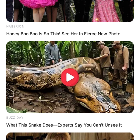
HABERION
Honey Boo Boo Is So Thin! See Her In Fierce New Photo
BUZZ DAY
Serem! 9 Chat Ojek Online &
What This Snake Does—Experts Say You Can't Unsee It
Pelanggan Ini Bikin Auto
Merinding