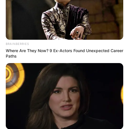
BRAINBERRIES
Where Are They Now? 9 Ex-Actors Found Unexpected Career
Paths
(foto: tvN)
Shim Bo Kyung adalah seorang perwira polisi yang berusia 30
tahun. Dikenal sebagai polisi yang optimis dan selalu bekerja
keras. Dia bertemu dengan Yook Dong Sik yang mengalami