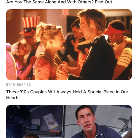
Are You The Same Alone And With Others? Find Out
Tidur, Serasa Beristirahat di
Kamar Raja
Tampil Lebih Modern, 7 Potret
Hasil Renovasi Rumah Berusia
90 Tahun
BRAINBERRIES
These '90s Couples Will Always Hold A Special Place In Our
Hearts