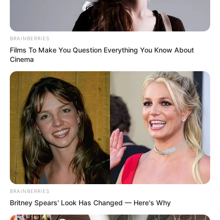
BRAINBERRIES
Films To Make You Question Everything You Know About
Cinema
Langka Banget! 10 Pose Lucu
Katak yang Bikin Ketawa
Gemes
BRAINBERRIES
Ambyar! 10 Kalimat Baper
Britney Spears' Look Has Changed — Here's Why
Pakai Bahasa Jawa Ini Bikin