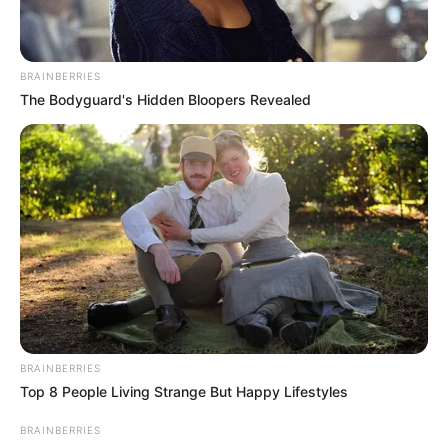
Mainstream yang Konyol
Banget
BRAINBERRIES
The Bodyguard's Hidden Bloopers Revealed
8 Kata Lucu Seputar Malam
Minggu ala Jomblo yang Bikin
Ngenes
BRAINBERRIES
Top 8 People Living Strange But Happy Lifestyles
BRAINBERRIES
10 Desain Kanopi Tempat