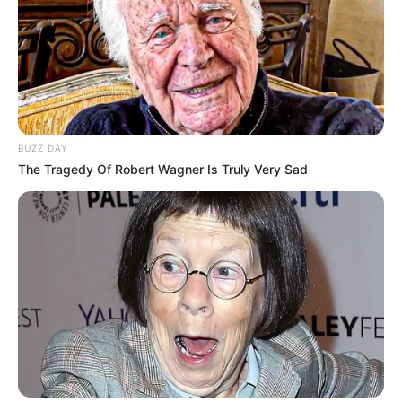
BUZZ DAY
The Tragedy Of Robert Wagner Is Truly Very Sad
(foto: tvN)