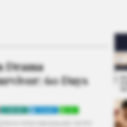
n Drama
urvivor: 60 Days
Se
Pe
Me
WHATSAPP
TELEGRAM
LINE
d Survivor: 60 Days mulai tayang pada 1 Juli 2019,