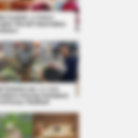
kin Ngakak, 10 Potret
splay Murah Pakai Bahan
adanya
ti Mainstream, 10 Cara
mbawa Barang Belanjaan
rsi Warga Thailand