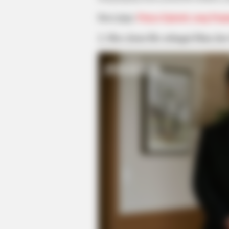
Baca juga:
Punya Episode yang Panja
2. Heo Joon Ho sebagai Han Joo
BRAINBERRIES
Hollywood's Inaccurate Portrayal o
Inside!