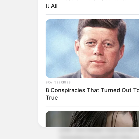
It All
BRAINBERRIES
Ia menerima penghargaan diantarnya Be
8 Conspiracies That Turned Out T
Excellence Awards – Actor dalam dra
True
Excellence Awards – Mini Series – Ac
KBS Drama Awards 2009.
Berepran sebagai
Park Moo Jin, m
antan
politik. Justru ditunjuk sebagai preside
mengungkap kasus penyebab ledakan ya