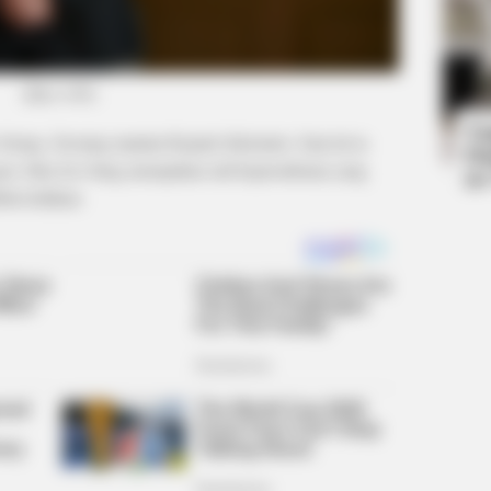
BRAINBERRIES
(foto: tvN)
How Does "Darkest Hour" Spotted
Secrets That No One Knew?
Ta
eung. Seorang mantan Kepala Sekertaris. Saat ini ia
Ha
ara. Han Joo Sung merupakan staf kepresidenan yang
90
BRAINBERRIES
bat ledakan.
It's The End Of The Roa
All Time