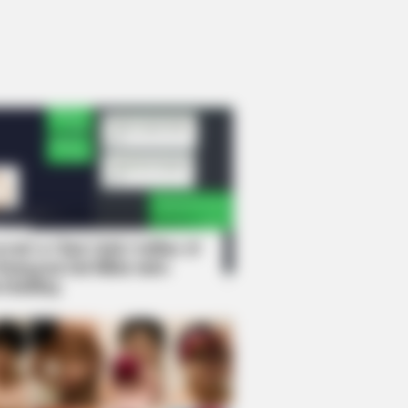
rem! 9 Chat Ojek Online &
langgan Ini Bikin Auto
rinding