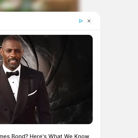
ngka Banget! 10 Pose Lucu
tak yang Bikin Ketawa
mes
byar! 10 Kalimat Baper
kai Bahasa Jawa Ini Bikin
lau Abis
ames Bond? Here's What We Know