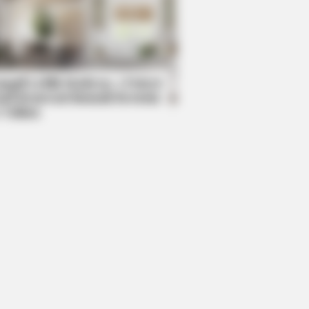
mpil Lebih Modern, 7 Potret
sil Renovasi Rumah Berusia
 Tahun
d: The Worst TV Series Finales Of