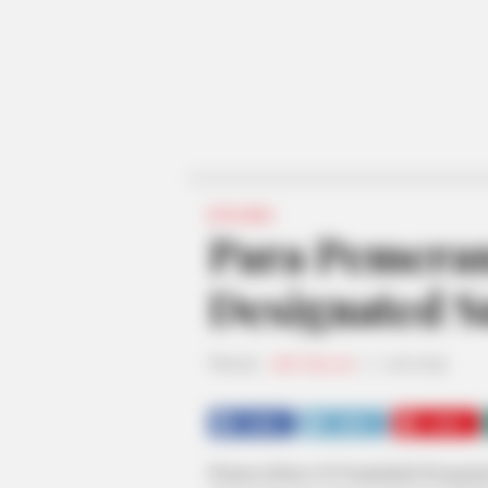
DRAMA
Para Pemera
Designated S
Penulis:
staff dailysia
|
1 Juli 2019
SHARE
TWEET
SHARE
Drama terbaru tvN berjududul Designate