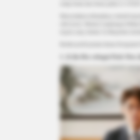
setiap Senin dan Selasa pukul 21.30 KS
Menceritakan terbunuhnya seluruh kepe
oleh teroris. Menteri Lingkungan Hidup
negara yang selamat. Ia ditugaskan mem
Berikut profil pemain drama Designated
1. Ji Jin Hee sebagai Park Moo 