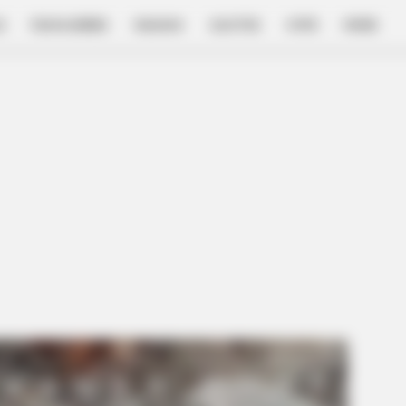
E
FILM & SERIES
NGAKAK
QUOTES
HYPE
MORE