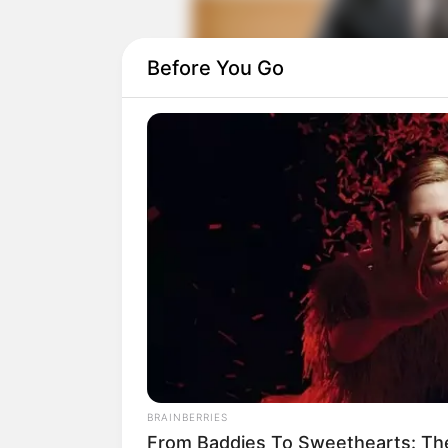
Before You Go
Aktor Ji Jin Hee memerankan Park Moo J
My Husband Got a Family (2012) dan B
Ia lahir di Korea Selatan, 24 Juni 1971.
1999 dengan menjadi model video musi
BRAINBERRIES
From Baddies To Sweethearts: Th