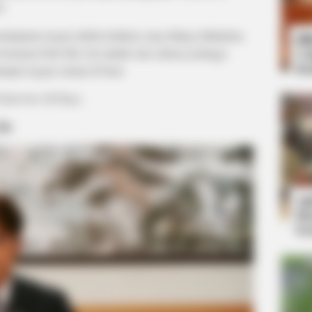
T.
mimpinan negara akibat ledakan yang diduga dilakukan
Bi
 bernama Park Moo Jin adalah satu-satunya petinggi
Co
Se
impin negara selama 60 hari.
 Survivor: 60 Days.
Jin
An
Me
Ve