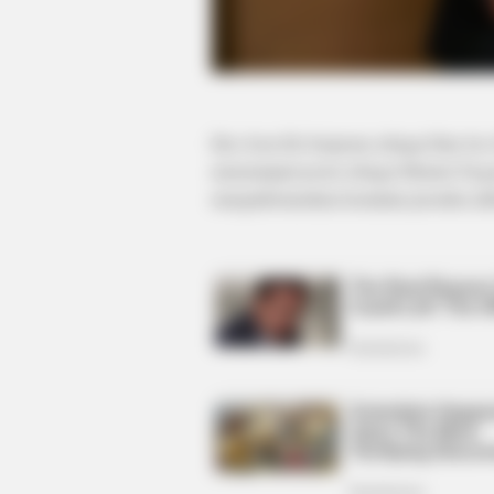
BRAINBERRIES
This Woman Chose To Live Like A
Horse
Heo Joon Ho berperan sebagai Han Joo S
menenmpati posisi sebagai Menteri Neg
menginformasikan kematian presiden aki