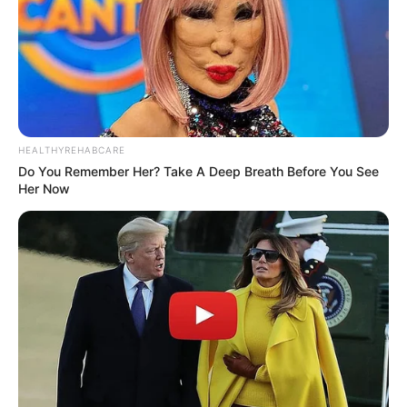
Year –
Sobredosis
BMI Latin Awards 2019 – Contemporary Latin Songwriter of
the Year
BMI Latin Awards 2019 – Winning Songs –
Ahora Dice
BMI Latin Awards 2019 – Winning Songs –
Criminal
HEALTHYREHABCARE
BMI Latin Awards 2019 – Winning Songs –
El Farsante
Do You Remember Her? Take A Deep Breath Before You See
Her Now
BMI Latin Awards 2019 – Winning Songs –
Escápate
Conmigo
BMI Latin Awards 2019 – Winning Songs –
La Modelo
BMI Latin Awards 2019 – Winning Songs –
La Rompe
Corazones
BMI Latin Awards 2019 – Winning Songs –
Se Preparó
BMI Latin Awards 2019 – Winning Songs –
Te Boté
(Remix)
BMI Latin Awards 2019 – Winning Songs –
Tu Foto