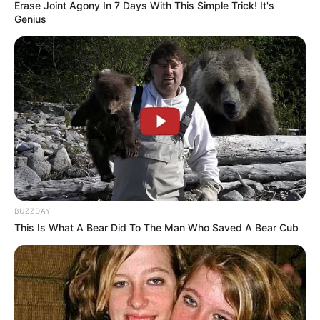
Erase Joint Agony In 7 Days With This Simple Trick! It's
Genius
BUZZDAY
This Is What A Bear Did To The Man Who Saved A Bear Cub
Ozuna