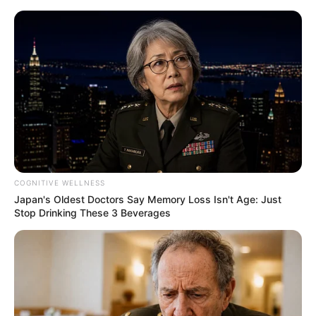
HOME
INSPIRASI
STYLE
FILM &
NGAKAK
QUOTES
HYPE
MORE
SERIES
COGNITIVE WELLNESS
Japan's Oldest Doctors Say Memory Loss Isn't Age: Just
Stop Drinking These 3 Beverages