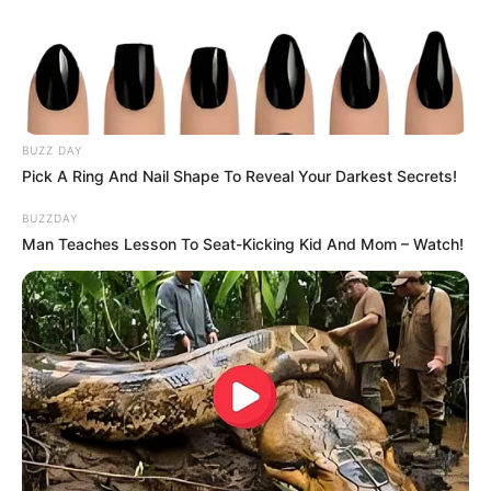
Sony Music Latin. Setahun kemudian, ia kembali merilis album
berjudul Aura dan berhasil masuk dalam Billboard 200.
Dilanjutkan dengan album ketiga dan keempat berjudul
Nibiru
dan
ENOC
. Dilanjutkan
Los Diosea
dibtahun 2021.
BUZZ DAY
Pick A Ring And Nail Shape To Reveal Your Darkest Secrets!
BUZZDAY
Man Teaches Lesson To Seat-Kicking Kid And Mom – Watch!