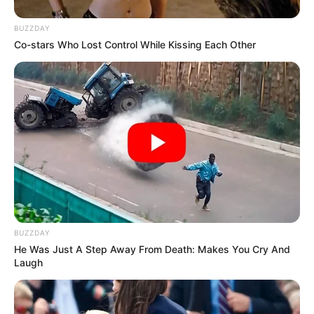
Agama: Kristen
Tinggi Badan: 165 cm
BUZZDAY
Co-stars Who Lost Control While Kissing Each Other
Orang Tua: Yomary Rosado Marrero (Ibu)
Saudara: Jose Ginés Rosado, Yoidaliz Sarduy Rosado
Istri: Taina Marie Meléndez
Anak: Sofía Ozuna Meléndez; Juan Andrés Ozuna Meléndez
Profesi: Penyanyi, Rapper
Hobi: –
Facebook:
@Ozuna
Twitter:
@ozuna
BUZZDAY
Instagram:
@ozuna
He Was Just A Step Away From Death: Makes You Cry And
Laugh
TikTok:
@ozuna
YouTube:
Ozuna Official