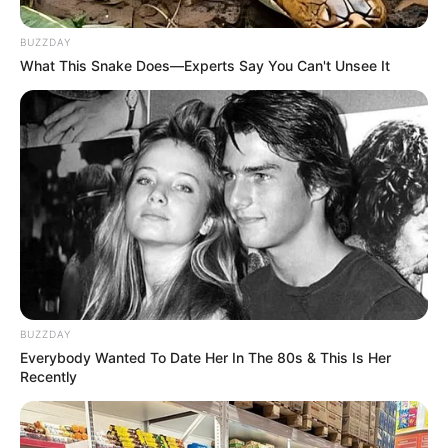
BUZZDAY
What This Snake Does—Experts Say You Can't Unsee It
Tak hanya terjun di dunia musik saja, ia juga bermain film di
beberapa judul. Diantranya
NY Sex Chronicle
(2011),
Que Leon
(2018),
Los Leones
(2019) dan beberapa judul film lainnya.
Baca juga:
Biodata, Profil, dan Fakta Katherine
Schwarzenegger
BUZZDAY
Everybody Wanted To Date Her In The 80s & This Is Her
Recently