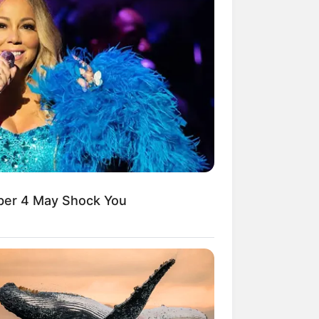
Kata Lucu Seputar Malam
nggu ala Jomblo yang Bikin
enes
ber 4 May Shock You
 Desain Kanopi Tempat
dur, Serasa Beristirahat di
mar Raja