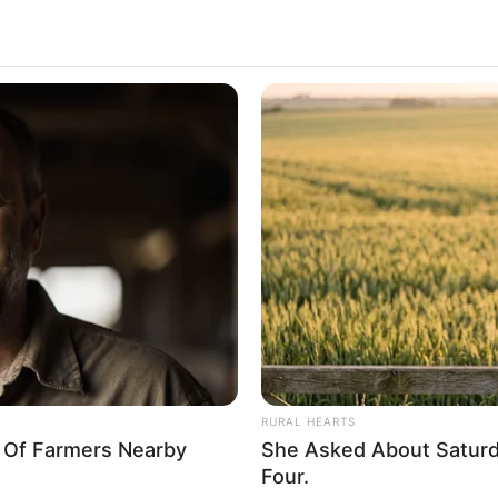
RURAL HEARTS
y Of Farmers Nearby
She Asked About Saturda
Four.