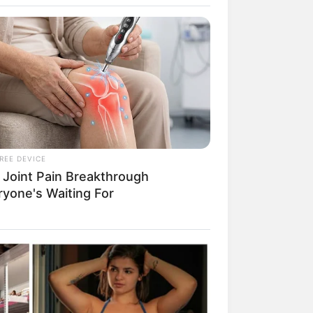
REE DEVICE
 Joint Pain Breakthrough
rem! 9 Chat Ojek Online &
ryone's Waiting For
langgan Ini Bikin Auto
rinding