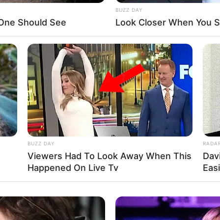
BUZZ DAY
 One Should See
Look Closer When You Se
Fa
Di
Ng
BUZZ DAY
RADA
Viewers Had To Look Away When This
Dav
10
Ma
Happened On Live Tv
Eas
Ba