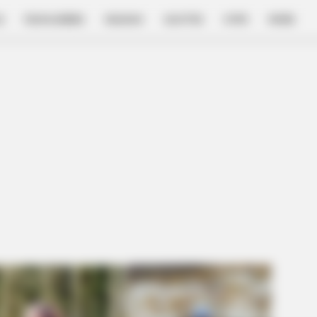
E
FILM & SERIES
NGAKAK
QUOTES
HYPE
MORE