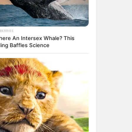
BERRIES
mpil Lebih Modern, 7 Potret
There An Intersex Whale? This
sil Renovasi Rumah Berusia
ding Baffles Science
 Tahun