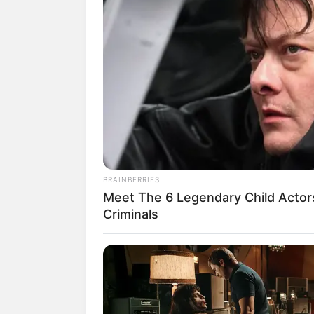
2. Selain model pendek, ada jug
BRAINBERRIES
kulit makin hitam deh
Meet The 6 Legendary Child Actor
Criminals