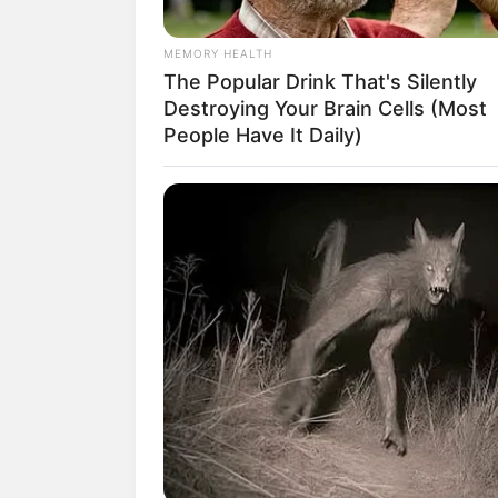
MEMORY HEALTH
The Popular Drink That's Silently
Destroying Your Brain Cells (Most
People Have It Daily)
1. Jika serius ingin menekuni o
baju sepeda seperti ini nih. Jan