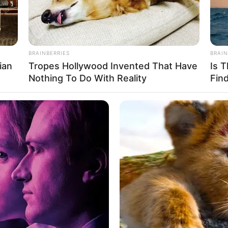
BRAINBERRIES
BRAIN
Ta
ian
Tropes Hollywood Invented That Have
Is 
Ha
Nothing To Do With Reality
Fin
90