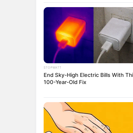
STYLE
10 OOTD Sep
STOPWATT
End Sky-High Electric Bills With Th
Wanita, Nyam
100-Year-Old Fix
Penulis:
mira
|
23 Juli 2022
SHARE
TWEET
SHARE
Semenjak pandemi, bersepeda menjadi s