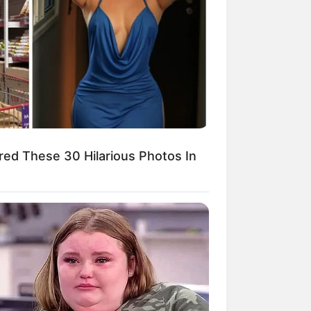
kin Ngakak, 10 Potret
splay Murah Pakai Bahan
adanya
ed These 30 Hilarious Photos In
ti Mainstream, 10 Cara
mbawa Barang Belanjaan
rsi Warga Thailand