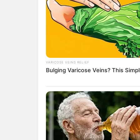
tak hanya bisa membuat badan sehat tap
Apalagi jika bersepeda ke tempat denga
senang.
Namun saat bersepeda lebih baik pakai b
baju dengan bahan ringan dan menyerap k
Namun gak ada salahnya juga memperhati
VARICOSE VEINS RELIEF
sesuai style yang kamu inginkan.
Bulging Varicose Veins? This Simpl
Jika butuh inspirasi, beberapa OOTD sep
bawah. Jangan lupa pakai helm dan pen
Baca juga:
10 OOTD Baju Ungu untuk 