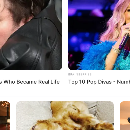
8 
Mi
Ng
(foto: pinterest)
a yang modelnya panjang. Dengan ini gak takut
BRAINBERRIES
s Who Became Real Life
Top 10 Pop Divas - Num
10
Ti
Ka