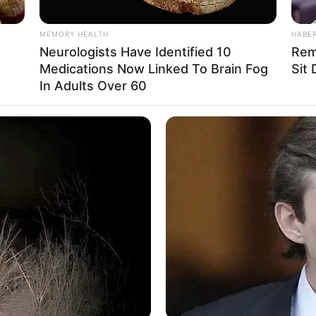
MEMORY HEALTH
HABE
La
Neurologists Have Identified 10
Rem
Ka
Medications Now Linked To Brain Fog
Sit
Ge
In Adults Over 60
lahraga ini, gak ada salahnya kamu membeli
gan lupa helmnya juga
Am
Mute
Pa
Ga