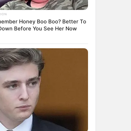
RION
ngka Banget! 10 Pose Lucu
ember Honey Boo Boo? Better To
tak yang Bikin Ketawa
 Down Before You See Her Now
mes
byar! 10 Kalimat Baper
kai Bahasa Jawa Ini Bikin
lau Abis