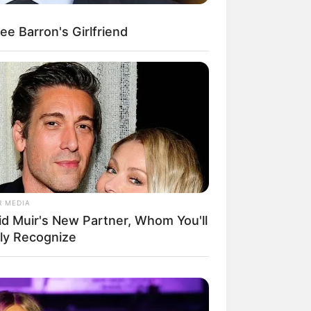
e Barron's Girlfriend
il! 10 Potret Makanan Gagal
masak yang Bikin Kamu
gak Selera
R MEDIA
id Muir's New Partner, Whom You'll
 Pose Manekin Anti
instream yang Konyol
ily Recognize
nget