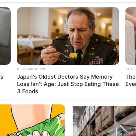
edaan untuk
NEUROMIND PRO
PAINF
is
Japan's Oldest Doctors Say Memory
The
an dan Stylish
Se
Loss Isn't Age: Just Stop Eating These
Eve
Pe
3 Foods
Me
WHATSAPP
TELEGRAM
LINE
alah satu olahraga yang banyak digandrungi. Sepedaan