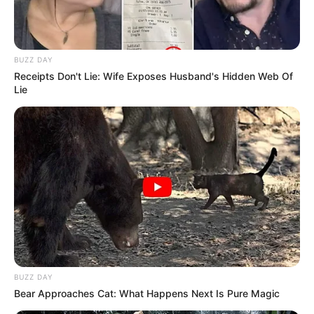
Salshabilla Adriani
Haico Van der Veken
BUZZ DAY
Receipts Don't Lie: Wife Exposes Husband's Hidden Web Of
Lie
Yasmin Napper
Aura Kasih
TULIS KOMENTAR
Alamat email Anda tidak akan dipublikasikan.
Ruas yang wajib ditandai
*
BUZZ DAY
Bear Approaches Cat: What Happens Next Is Pure Magic