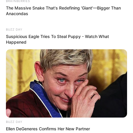
33 inci)
BRAINBERRIES
The Massive Snake That's Redefining 'Giant'—Bigger Than
Ukuran Sepatu: 6 (AS)
Anacondas
Ukuran Baju: –
BUZZ DAY
Pendidikan
Suspicious Eagle Tries To Steal Puppy - Watch What
Happened
–
Keluarga
Ayah: Nino Guerrero
Ibu: Elcid Evidente Guerrero
Saudara Laki-laki: Ranz Kyle Ongsee
Saudara Perempuan: Natalia Guerrero, Nina Stephanie
Guerrero, Chelsea Hilary Ongsee
BUZZ DAY
Pacar
Ellen DeGeneres Confirms Her New Partner