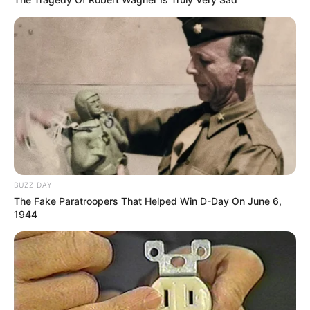
10 Desain Kanopi Tempat
Tidur, Serasa Beristirahat di
Kamar Raja
BUZZ DAY
The Fake Paratroopers That Helped Win D-Day On June 6,
Tampil Lebih Modern, 7 Potret
1944
Hasil Renovasi Rumah Berusia
90 Tahun