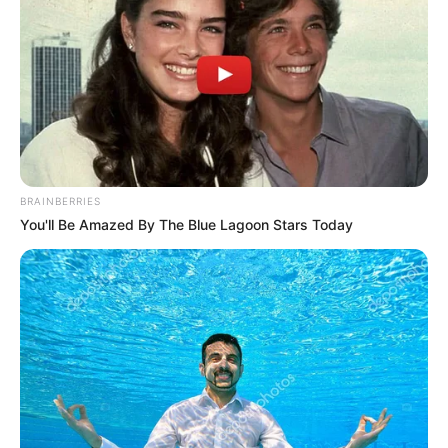
1
VOTE
fans love
Tanggal Lahir:
Tempat Lahir:
27 Januari
2006
Quezon City
,
Filipina
Umur:
Profesi:
20 Tahun
Penari
,
Penyanyi
,
TikToker
,
Youtuber
BRAINBERRIES
You'll Be Amazed By The Blue Lagoon Stars Today
Edit
Niana Guerrero adalah seorang penari, penyanyi, TikToker dan
YouTuber yang berasal dari Quezon City, Filipina.
Namnya populer di YouTube dengan konten dance cover bersama