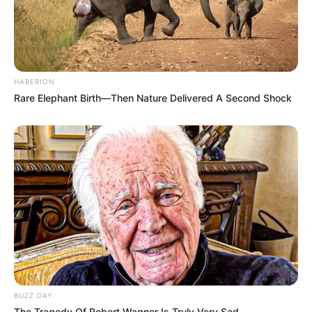
10 Pose Manekin Anti
Mainstream yang Konyol
Banget
HABERION
Rare Elephant Birth—Then Nature Delivered A Second Shock
8 Kata Lucu Seputar Malam
Minggu ala Jomblo yang Bikin
Ngenes
BUZZ DAY
The Tragedy Of Robert Wagner Is Truly Very Sad