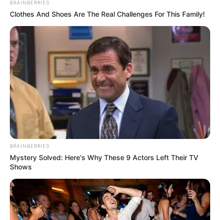
BRAINBERRIES
(foto: instagram/nianaguerrero)
Clothes And Shoes Are The Real Challenges For This Family!
Biodata & Profil
Nama Lengkap: Niana Jose Evidente Guerrero
Nama Panggung: Niana
Guerrero
Nama Panggilan: –
Tempat, Tanggal Lahir: Kota Quezon, Filipina, 27 Januari 2006
Kewarganegaraan: Filipina
Agama: Kristen
BRAINBERRIES
Mystery Solved: Here's Why These 9 Actors Left Their TV
Profesi: Penari, Penyanyi, TikToker, YouTuber
Shows
Hobi: Menari, menyanyi
Facebook:
@nianaguerrero
Twitter:
@nianaguerrero