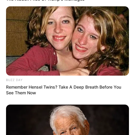
Berapa Kekayaannya
?
Kekayaan bersihnya sekitar 1-3 juta dollar atau 16-48 miliar
rupiah.
Apa kewarganegaraannya?
Kewarganegaraannya adalah Filipina.
TAGS
NIANA GUERRERO
PENARI
PENYANYI
SELEBRITI MANCANEGARA
TIKTOKER
YOUTUBER
BUZZ DAY
Remember Hensel Twins? Take A Deep Breath Before You
See Them Now