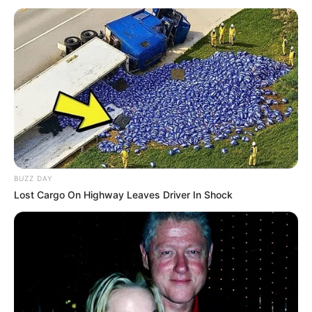
Serem! 9 Chat Ojek Online &
Pelanggan Ini Bikin Auto
Merinding
Bikin Ngakak, 10 Potret
BUZZ DAY
Cosplay Murah Pakai Bahan
Lost Cargo On Highway Leaves Driver In Shock
Seadanya