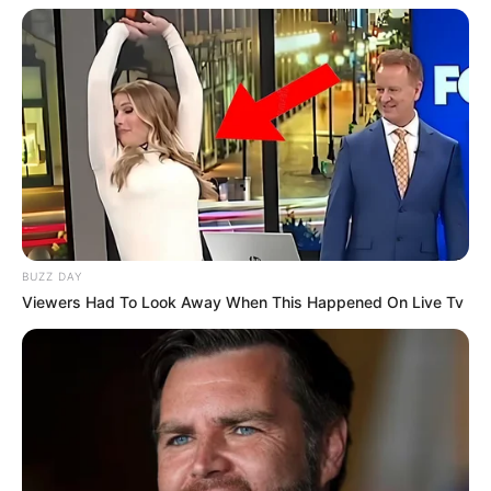
Sangat bersemangat menari.
Di rumahnya terdapat sanggar tari mini yang didedikasikan
untuk ia dan kakaknya.
Tertarik membuat musik.
Bisa bermain gitar.
Sangat terkenal di Filipina dan memiliki banyak penggemar
baik di dalam negeri maupun internasional.
Pernah berkolaborasi dengan beberapa artis internasional,
BUZZ DAY
misalnya saja solois K-Pop
Jeon So Mi
.
Viewers Had To Look Away When This Happened On Live Tv
Bersama kakaknya, ia telah merilis beberapa lagu.
Mulai berlatih menari ketika dia baru berusia tiga tahun.
Ayahnya, Nino Guerrero, adalah seorang guru sekolah.
Kedua saudara perempuannya, Chelsea Hilary Ongsee dan
Natalia Guerrero, adalah selebgram.