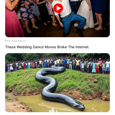
Threads:
@nianaguerrero
Instagram:
@nianaguerrero
TikTok:
@nianaguerrero
YouTube:
@nianaguerrero
BRAINBERRIES
Tinggi, Berat & Penampilan Fisik
These Wedding Dance Moves Broke The Internet
Tinggi: 142 cm
Berat: 45 kg
Golongan Darah: –
Warna Rambut: Hitam
Warna Mata: Coklat
Warna Kulit: –
Ukuran Tubuh: 28-24-33 (Dada 28, Pinggang 24, dan Pinggul