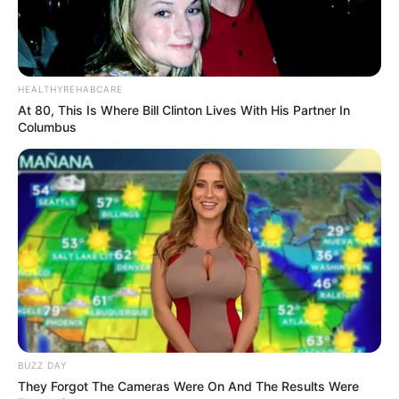
Anti Mainstream, 10 Cara
Membawa Barang Belanjaan
Versi Warga Thailand
HEALTHYREHABCARE
At 80, This Is Where Bill Clinton Lives With His Partner In
Columbus
Langka Banget! 10 Pose Lucu
Katak yang Bikin Ketawa
Gemes
BUZZ DAY
They Forgot The Cameras Were On And The Results Were