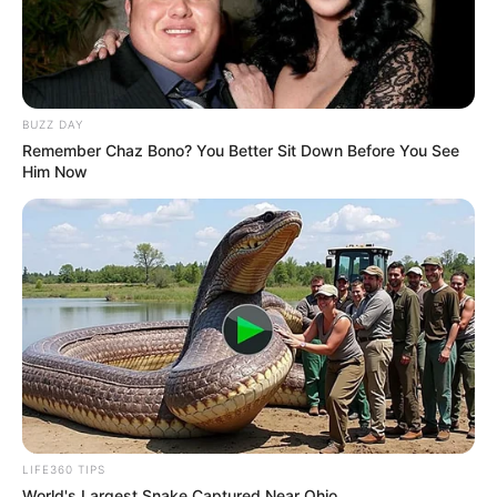
menghasilkan uang atau apa pun. Kami hanya
bersenang-senang, tahu? Ketika kami sudah
melakukannya, orang-orang mulai berkomentar lebih
banyak. Kami seperti, okelah, kami harus
melakukannya karena ini menyenangkan. Kami
BUZZ DAY
senang melakukannya sejak awal
Remember Chaz Bono? You Better Sit Down Before You See
Him Now
Jangan mengkhawatirkan hal yang serius dulu.
Jangan khawatir tentang penayangan atau
penghasilan. Lakukan apa yang Anda sukai, bagikan
apa yang Anda sukai, dan bersenang-senanglah
Saya terkadang hanya berhenti sejenak dan
merenungkan kehidupan. Saya baru saja kembali
setelah saya merasa baik lagi. Semua orang
merasakan tekanan, jadi wajar jika merasa seperti itu
LIFE360 TIPS
FAQ
World's Largest Snake Captured Near Ohio