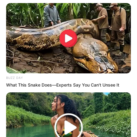
–
Kekayaan
Total kekayaan Niana Guerrero, diperkirakan sebanyak 1-3 juta
dollar atau 16-48 miliar rupiah. Kekayaannya berasal dari
kariernya sebagai penari, penyanyi, TikToker dan YouTuber.
BUZZ DAY
What This Snake Does—Experts Say You Can't Unsee It