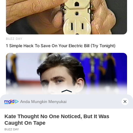
BUZZ DAY
1 Simple Hack To Save On Your Electric Bill (Try Tonight)
Before You Go
BUZZ DAY
Barron's Surprising Advice Made All The Difference For