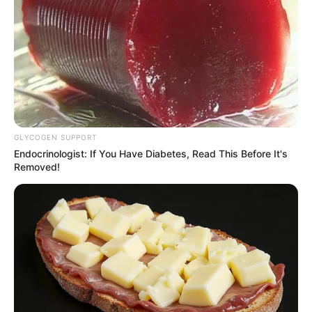
Laras Kinanda
Megan Domani
GLYCOGEN SUPPORT
Endocrinologist: If You Have Diabetes, Read This Before It's
Removed!
Beby Tsabina
Salshabilla Adriani
Angela Gilsha
Haico Van der Veken