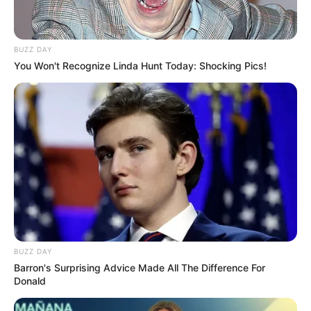
pernah diberikan oleh seorang fans kepadanya saat musim
dingin.
BUZZ DAY
Ia adalah seorang yang romantis.
You Won't Recognize Linda Hunt Today: Shocking Pics!
Tipe idealnya adalah seseorang yang meninggalkan kesan baik
sejak pertama.
Baca juga:
Biodata, Profil, dan Fakta Kim Mu Yeol
Film
Remember
(2021)
Josee
(2020), sebagai Young Seok
The Great Battle
(2018), sebagai Sa Mool
BUZZ DAY
Drama
Barron's Surprising Advice Made All The Difference For
Donald
Vigilant
e
(Disney+, Hulu | 2023), sebagai Kim Ji Young