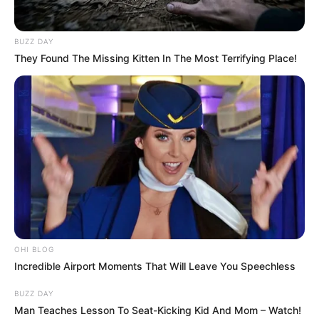
BUZZ DAY
They Found The Missing Kitten In The Most Terrifying Place!
Serem! 9 Chat Ojek Online &
Pelanggan Ini Bikin Auto
Merinding
OHI BLOG
Incredible Airport Moments That Will Leave You Speechless
BUZZ DAY
Man Teaches Lesson To Seat-Kicking Kid And Mom – Watch!