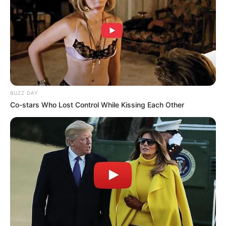
BUZZ DAY
Co-stars Who Lost Control While Kissing Each Other