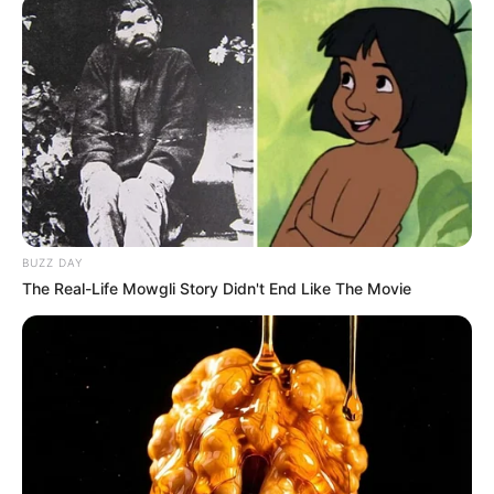
BUZZ DAY
The Real-Life Mowgli Story Didn't End Like The Movie
Nam Joo Hyuk