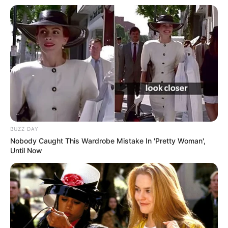
Fail! 10 Potret Makanan Gagal
Dimasak yang Bikin Kamu
Nggak Selera
BUZZ DAY
10 Pose Manekin Anti
Nobody Caught This Wardrobe Mistake In 'Pretty Woman',
Until Now
Mainstream yang Konyol
Banget