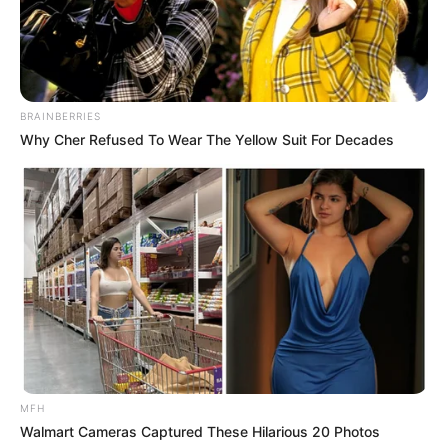
8 Kata Lucu Seputar Malam
Minggu ala Jomblo yang Bikin
Ngenes
BRAINBERRIES
Why Cher Refused To Wear The Yellow Suit For Decades
10 Desain Kanopi Tempat
Tidur, Serasa Beristirahat di
Kamar Raja
MFH
Walmart Cameras Captured These Hilarious 20 Photos