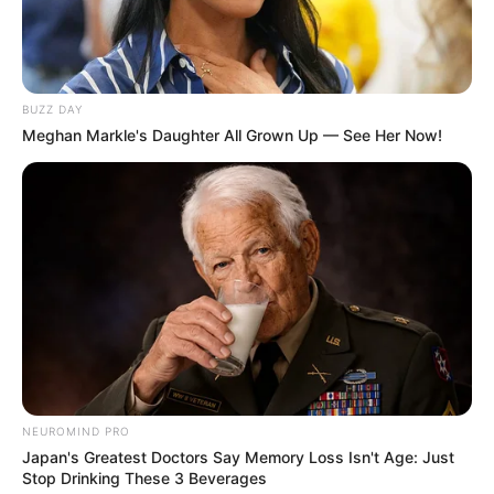
Langka Banget! 10 Pose Lucu
Katak yang Bikin Ketawa
Gemes
BUZZ DAY
Meghan Markle's Daughter All Grown Up — See Her Now!
Ambyar! 10 Kalimat Baper
Pakai Bahasa Jawa Ini Bikin
Galau Abis
NEUROMIND PRO
Japan's Greatest Doctors Say Memory Loss Isn't Age: Just
Stop Drinking These 3 Beverages