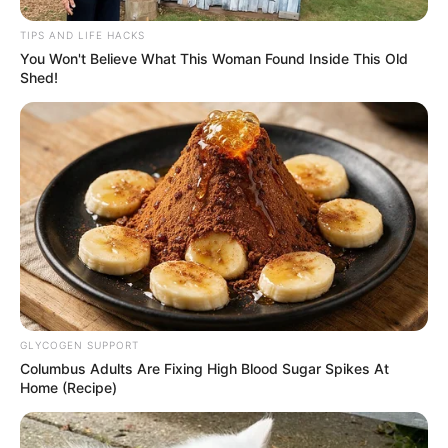
Pacar: Lee Sung Kyung (2017)
Profesi: Model, Aktor
TIPS AND LIFE HACKS
You Won't Believe What This Woman Found Inside This Old
Hobi: Menonton Film
Shed!
Facebook: –
Twitter: –
Instagram:
@skawngur
TikTok: –
YouTube: –
Fakta Menarik
Ia merupakan anak tunggal di keluarganya.
GLYCOGEN SUPPORT
Berasal dari keluarga yang sederhana.
Columbus Adults Are Fixing High Blood Sugar Spikes At
Home (Recipe)
Saat masih sekolah, ia pernah harus makan mie selama setahun
penuh karena tidak punya uang.