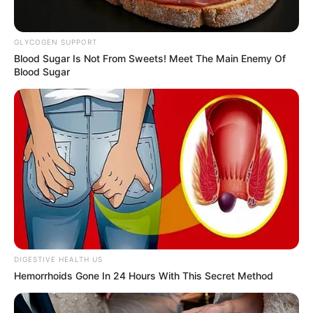
TULIS KOMENTAR
GLYCOGEN SUPPORT
Blood Sugar Is Not From Sweets! Meet The Main Enemy Of
Alamat email Anda tidak akan dipublikasikan.
Ruas yang wajib ditandai
*
Blood Sugar
DIGESTIVE HEALTH US
Hemorrhoids Gone In 24 Hours With This Secret Method