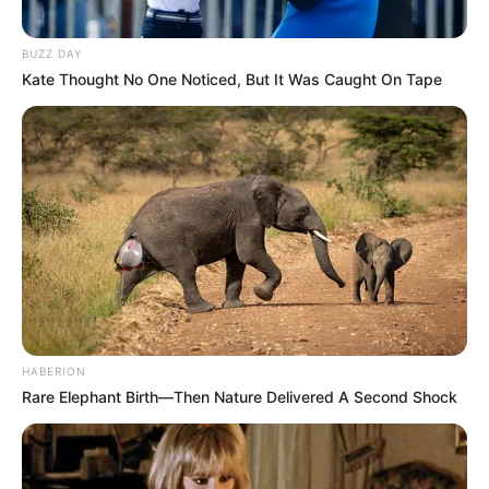
BUZZ DAY
Kate Thought No One Noticed, But It Was Caught On Tape
HABERION
Rare Elephant Birth—Then Nature Delivered A Second Shock