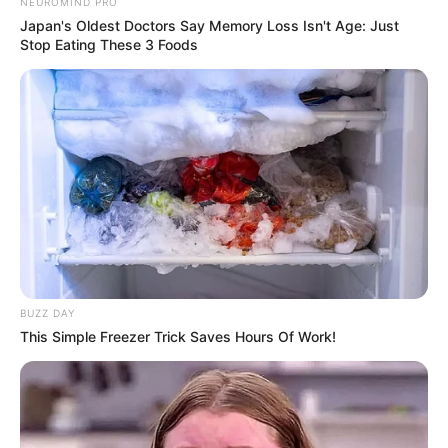
NEUROMIND PRO
Japan's Oldest Doctors Say Memory Loss Isn't Age: Just
Stop Eating These 3 Foods
(foto: instagram/skawngur)
BUZZ DAY
Daftar isi
This Simple Freezer Trick Saves Hours Of Work!
Biodata & Profil
Nama Asli: Nam Joo Hyuk