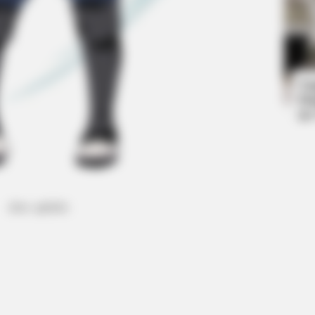
HEALTHYREHABCARE
PAINF
t
Victoria Is Almost 90, Hold Your Heart
The
When You See Her Now
Eve
Ta
Ha
90
(foto: apkfab)
HABERION