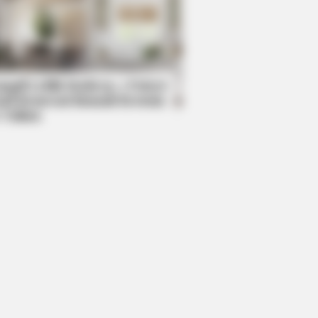
REE DEVICE
 Joint Pain Breakthrough
ryone's Waiting For
mpil Lebih Modern, 7 Potret
sil Renovasi Rumah Berusia
 Tahun