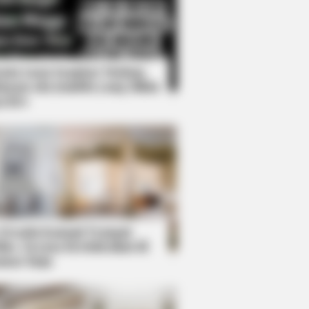
Kata Lucu Seputar Malam
nggu ala Jomblo yang Bikin
enes
ol While Kissing Each Other
 Desain Kanopi Tempat
dur, Serasa Beristirahat di
mar Raja