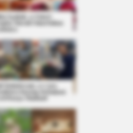
kin Ngakak, 10 Potret
splay Murah Pakai Bahan
adanya
ti Mainstream, 10 Cara
mbawa Barang Belanjaan
rsi Warga Thailand