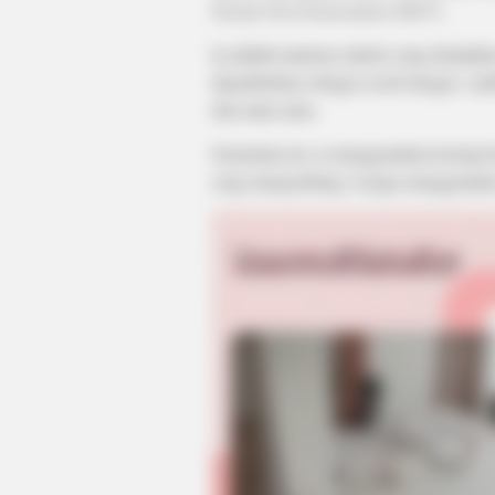
Naruto Next Generations
(2017).
Ia adalah manusia sintetis yang diciptaka
digambarkan sebagai sosok dengan rambu
dan mata emas.
Sementara itu, ia menggunakan kemeja 
yang mengembang. Ia juga menggunakan 