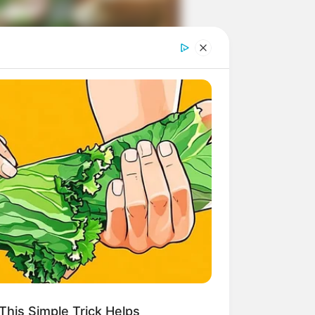
ngka Banget! 10 Pose Lucu
tak yang Bikin Ketawa
mes
byar! 10 Kalimat Baper
kai Bahasa Jawa Ini Bikin
lau Abis
This Simple Trick Helps