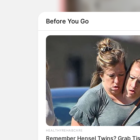
Before You Go
Untuk kepribadiannya, Mitsuki digamba
banyak hal apa adanya. Ia terkadang jug
sekitarnya.
HEALTHYREHABCARE
Remember Hensel Twins? Grab Tis