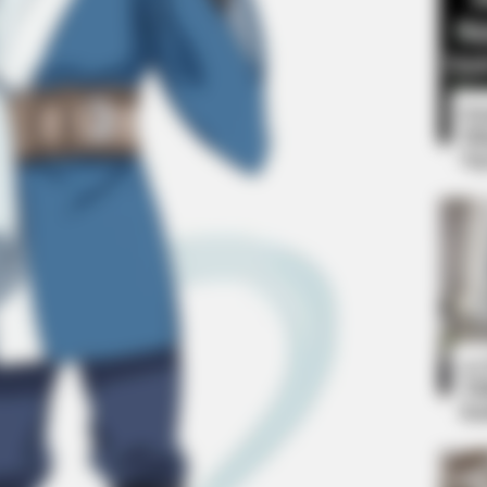
8 
Mi
Ng
BUZZ DAY
Co-stars Who Lost Contr
10
Ti
Ka