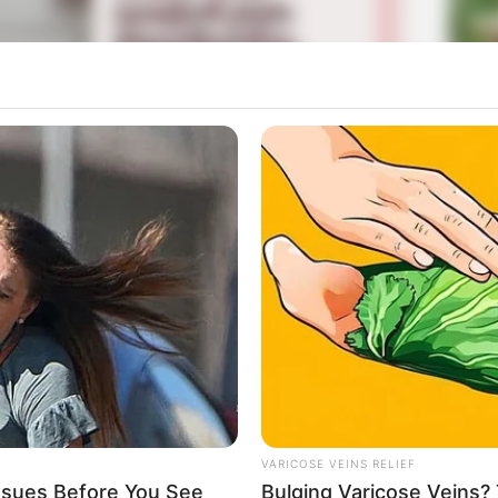
La
Ka
rkan sebagai sosok yang sangat tenang dan menerima
Ge
a sangat cera dan acuh tak acuh dengan lingkungan di
Mute
Am
Pa
Ga
VARICOSE VEINS RELIEF
sues Before You See
Bulging Varicose Veins? 