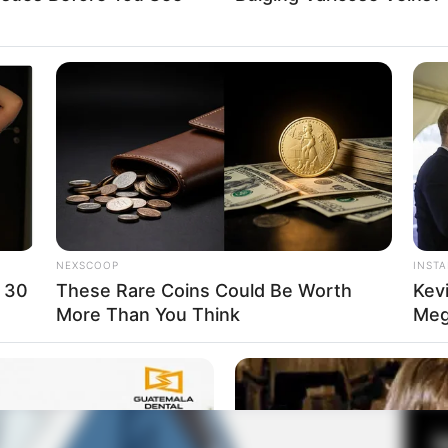
a Annie Leonhart
Fa
Di
Ng
NEXSCOOP
INST
 30
These Rare Coins Could Be Worth
Kev
More Than You Think
Meg
10
Ma
Ba