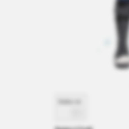
HABERION
15 Celebrities Who Are In Jail Righ
Now. You'll Be Surprised!
Daftar isi
TITANCORE