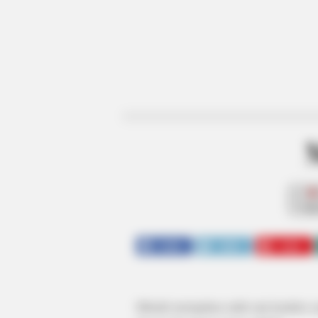
fan
SHARE
TWEET
SHARE
Mitsuki merupakan salah satu karakter