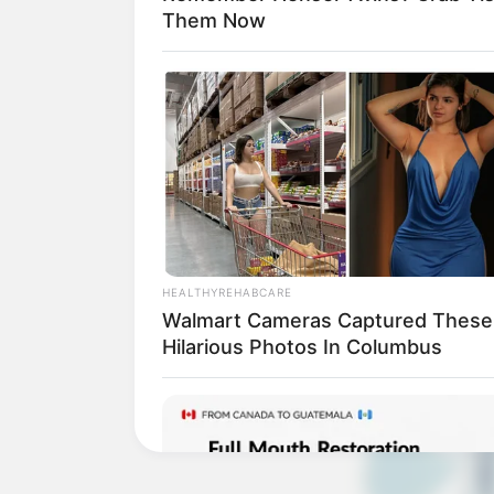
Them Now
Baca juga:
Biodata, Profil, dan Fakt
HEALTHYREHABCARE
Walmart Cameras Captured These
Hilarious Photos In Columbus