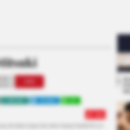
Mitsuki
84
Se
VOTE
Pe
s love
Me
WHATSAPP
TELEGRAM
LINE
Edit
 yang ada dalam manga dan anime Jepang berjudul
Boruto: