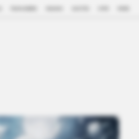
E
FILM & SERIES
NGAKAK
QUOTES
HYPE
MORE