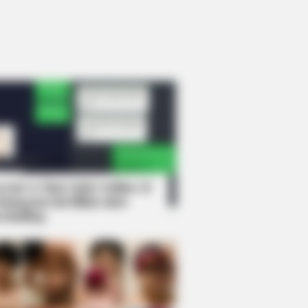
rem! 9 Chat Ojek Online &
langgan Ini Bikin Auto
rinding