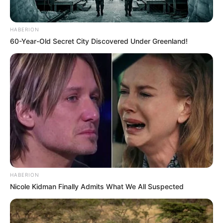
Dimasak yang Bikin Kamu
Nggak Selera
HABERION
60-Year-Old Secret City Discovered Under Greenland!
10 Pose Manekin Anti
Mainstream yang Konyol
Banget
HABERION
Nicole Kidman Finally Admits What We All Suspected