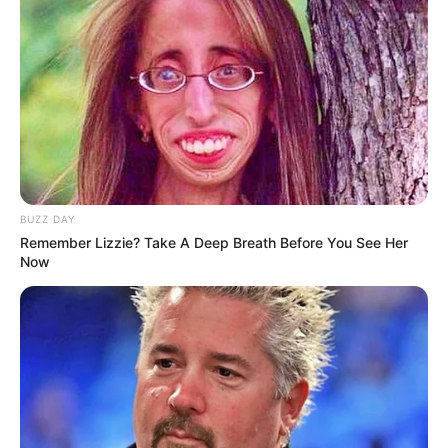
Alamat email Anda tidak akan dipublikasikan.
Ruas yang wajib ditandai
*
BUZZ DAY
Remember Lizzie? Take A Deep Breath Before You See Her
Now