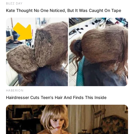
BUZZ DAY
Kate Thought No One Noticed, But It Was Caught On Tape
HABERION
TAGS
AKTRIS FILM DEWASA
BINTANG ONLYFANS
MIA MALKOVA
MODEL
Hairdresser Cuts Teen's Hair And Finds This Inside
SELEBGRAM
SELEBRITI MANCANEGARA
STREAMER TWITCH
TIKTOKER