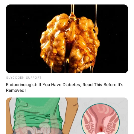
HOME
INSPIRASI
STYLE
FILM &
NGAKAK
QUOTES
HYPE
MORE
SERIES
GLYCOGEN SUPPORT
Endocrinologist: If You Have Diabetes, Read This Before It's
Removed!