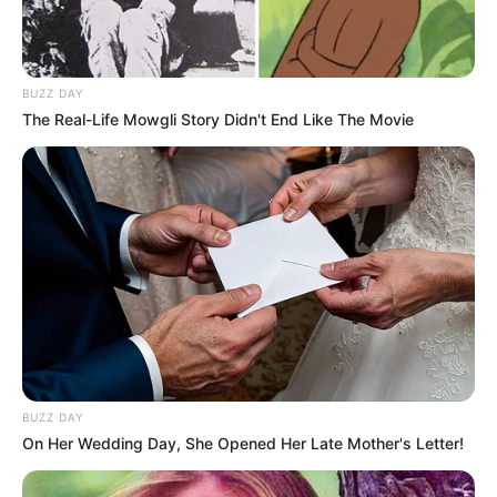
Laras Kinanda
Megan Domani
BUZZ DAY
The Real-Life Mowgli Story Didn't End Like The Movie
Beby Tsabina
Salshabilla Adriani
Angela Gilsha
Haico Van der Veken
BUZZ DAY
On Her Wedding Day, She Opened Her Late Mother's Letter!
TULIS KOMENTAR