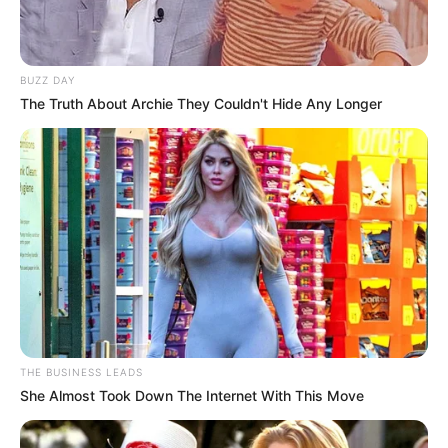
BUZZ DAY
The Truth About Archie They Couldn't Hide Any Longer
Anti Mainstream, 10 Cara
Membawa Barang Belanjaan
Versi Warga Thailand
THE BUSINESS LEADS
She Almost Took Down The Internet With This Move
Langka Banget! 10 Pose Lucu
Katak yang Bikin Ketawa