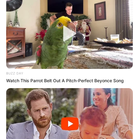
Serem! 9 Chat Ojek Online &
Pelanggan Ini Bikin Auto
Merinding
BUZZ DAY
Watch This Parrot Belt Out A Pitch-Perfect Beyonce Song
Bikin Ngakak, 10 Potret
Cosplay Murah Pakai Bahan
Seadanya