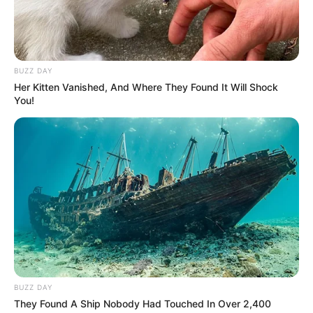
11
VOTE
fans love
Tanggal Lahir:
Tempat Lahir:
BUZZ DAY
1 Juli
1992
Palm Springs
,
California
,
Amerika
Her Kitten Vanished, And Where They Found It Will Shock
Serikat
You!
Umur:
Profesi:
34 Tahun
Aktris Film Dewasa
,
Bintang
OnlyFans
,
Model
,
Selebgram
,
Streamer Twitch
,
TikToker
Edit
BUZZ DAY
Mia Malkova adalah seorang aktris film dewasa, selebgram,
They Found A Ship Nobody Had Touched In Over 2,400
model, bintang OnlyFans, TikToker dan streamer Twitch yang