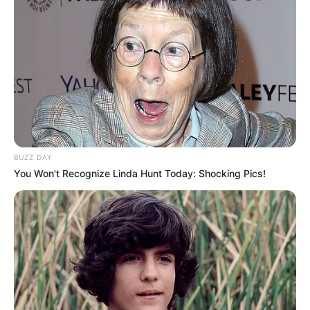
36 juta rupiah.
Kontroversi
Pembuatan film ilegal
Di tahun 2018, ia pernah membuat postingan yang membuat
kontriversial. Ia pernah mengungkap telah bekerja sama dengan
sutradara dan penulis skenario film India yang kontroversial, Ram
Gopal Varma.
BUZZ DAY
You Won't Recognize Linda Hunt Today: Shocking Pics!