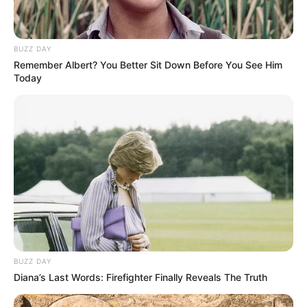
BUZZ DAY
Remember Albert? You Better Sit Down Before You See Him
Today
Atas postingannya tersebut, Ram Gopal harus menghadapi
tuntutan hukum.
Fakta Menarik
Lahir di Palm Springs, California, Amerika Serikat.
Sebagai etnis kulit putih, ia memiliki beberapa keturunan,
seperti Prancis, Kanada, Irlandia, dan Jerman.
BUZZ DAY
Diperkenalkan ke industri dewasa oleh Natasha Malkova,
Diana’s Last Words: Firefighter Finally Reveals The Truth
temannya dari sekolahnya.