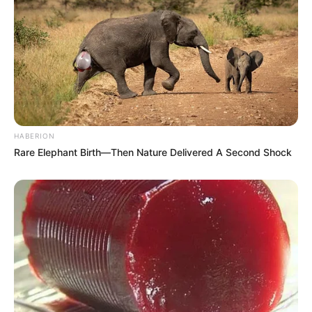
8 Kata Lucu Seputar Malam
Minggu ala Jomblo yang Bikin
Ngenes
HABERION
Rare Elephant Birth—Then Nature Delivered A Second Shock
10 Desain Kanopi Tempat
Tidur, Serasa Beristirahat di
Kamar Raja