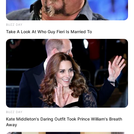
BUZZ DAY
Take A Look At Who Guy Fieri Is Married To
BUZZ DAY
Kate Middleton's Daring Outfit Took Prince William's Breath
Away