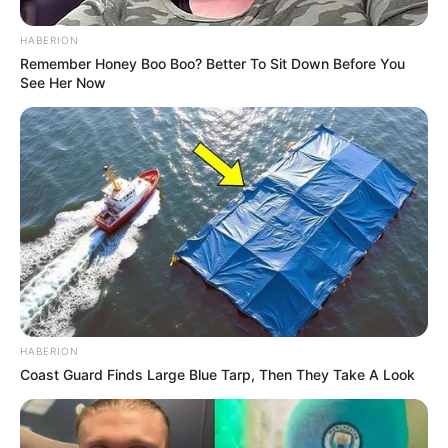
Facebook: –
HABERION
Remember Honey Boo Boo? Better To Sit Down Before You
Twitter:
@MiaMalkova
See Her Now
Threads:
@miamalkova
Instagram:
@miamalkova
TikTok:
@miamalkova
YouTube:
@MiaMalkovaTV
Tinggi, Berat & Penampilan Fisik
Tinggi: 170 cm
Berat: 64 kg
HABERION
Golongan Darah: –
Coast Guard Finds Large Blue Tarp, Then They Take A Look
Warna Rambut: Pirang
Warna Mata: Coklat