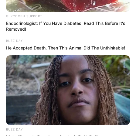
Tampil Lebih Modern, 7 Potret
Hasil Renovasi Rumah Berusia
GLYCOGEN SUPPORT
90 Tahun
Endocrinologist: If You Have Diabetes, Read This Before It's
Removed!
BUZZ DAY
He Accepted Death, Then This Animal Did The Unthinkable!
BUZZ DAY