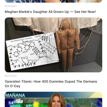
selalu update dan menyesuaikan selera pencinta kuliner Indonesia.
BUZZDAY
Buat kamu yang ingin wisata kuliner, coba cek menu favorit
Meghan Markle's Daughter All Grown Up — See Her Now!
Solaria berikut ini yang dirangkum dari berbagai sumber.
Baca juga:
10 Macam Keju Terkenal dan Paling Enak di
Dunia
Daftar isi
1. Nasi goreng
BUZZDAY
Operation Titanic: How 400 Dummies Duped The Germans
On D-Day