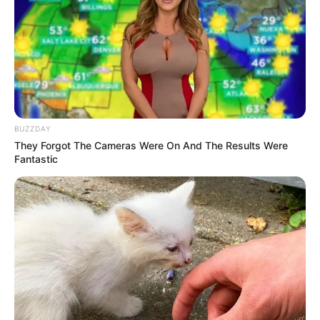
(foto: detik)
BUZZDAY
They Forgot The Cameras Were On And The Results Were
Nasi goreng ala Solaria adalah menu favorit di Solaria. Cita
Fantastic
rasanya memang memuaskan bagi lidah konsumen.
Baca selengkapnya
arrow_forward_ios