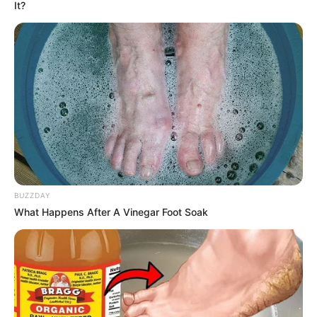
It?
BUZZDAY
What Happens After A Vinegar Foot Soak
KULINER
10 Menu Favorit di Solaria,