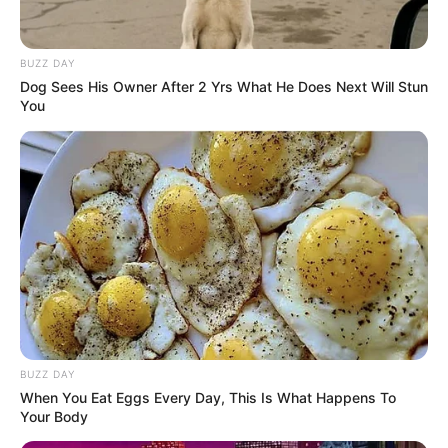
BUZZ DAY
Dog Sees His Owner After 2 Yrs What He Does Next Will Stun
You
BUZZ DAY
When You Eat Eggs Every Day, This Is What Happens To
Your Body