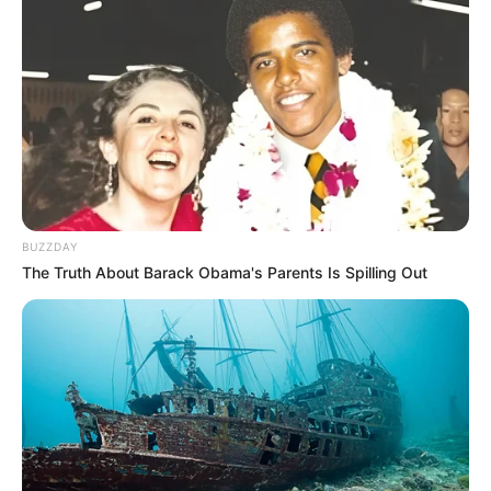
BUZZDAY
The Truth About Barack Obama's Parents Is Spilling Out
(foto: pergikuliner)
Menu sapo tahu Solaria sudah pasti lezat dan aromanya khas.
Isinya terdiri dari tahu sutra goreng, lalu ditumis bersama bawang
bombay, irisan paprika, daun bawang, irisan daging sapi, atau