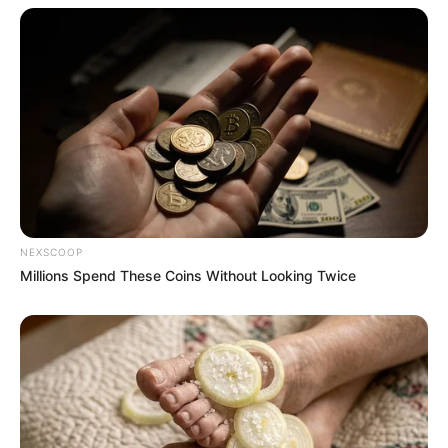
10 Pose Manekin Anti
Mainstream yang Konyol
Banget
NEXSCOOP
Millions Spend These Coins Without Looking Twice
8 Kata Lucu Seputar Malam
Minggu ala Jomblo yang Bikin
Ngenes