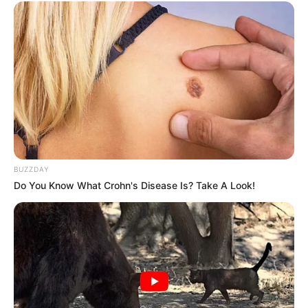
(foto: tripadvisor)
Menu chicken mozzarella bisa dibilang termasuk menu baru di
Solaria. Menu ini berisi ayam dengan keju mozzarella yang
pastinya sangat
yummy
.
Kelezatan ayam berpadu dengan keju mozzarella berhasil
memanjakan lidah pencinta kuliner. Kamu bisa mencobanya
BUZZDAY
ketika sedang berada di Solaria.
Do You Know What Crohn's Disease Is? Take A Look!
5. Ifumie