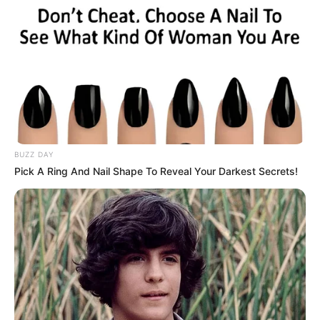
BUZZ DAY
Pick A Ring And Nail Shape To Reveal Your Darkest Secrets!
(foto: infohargamenu)
Selain nasi goreng, ternyata mie goreng juga menjadi menu favorit
di Solaria. Mie goreng bukanlah menu baru, karena sudah ada
sejak Solaria didirikan. Tapi varian rasanya selalu update, agar
konsumen tidak bosan.
Mie goreng Solaria punya banyak jenis
topping
dan bumbunya
pas.
Topping
-nya ada daging sapi, daging ayam, bakso, cumi,