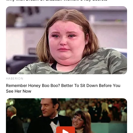
9. Fu yung hai
HABERION
Remember Honey Boo Boo? Better To Sit Down Before You
See Her Now
(foto: pergikuliner)
Fu yung hai adalah masakan China yang sudah diadaptasi di