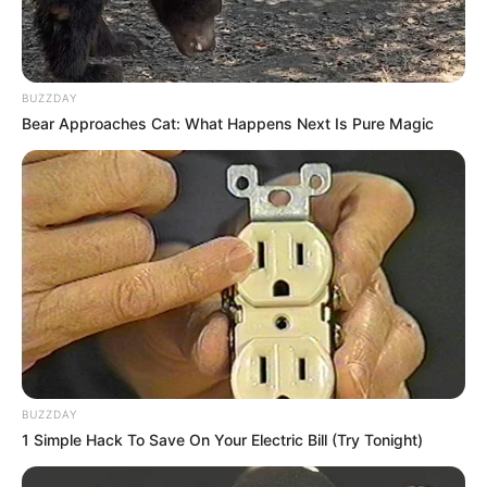
BUZZDAY
Bear Approaches Cat: What Happens Next Is Pure Magic
(foto: primadaily)
Menu ifumie terbilang unik, karena mienya bukan direbus tapi
digoreng. Mie yang
crispy
dicampur telur, bakso, ayam, sayur
tumis, dan sedikit kuah ternyata menjadi rasa yang tak kalah
nikmat dari mie goreng.
Buat yang kurang suka sayur, sepertinya bisa coba makan ifumie
ala solaria. Nutrisinya juga cukup lengkap.
BUZZDAY
6. Sapo tahu
1 Simple Hack To Save On Your Electric Bill (Try Tonight)