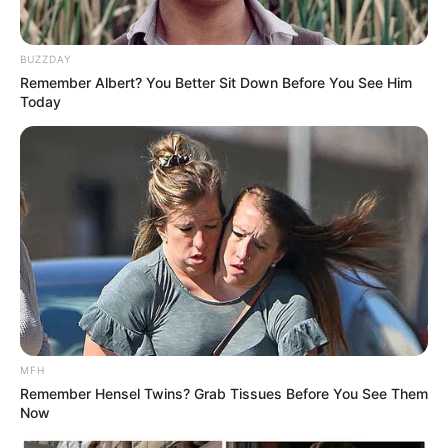
udang, dan lain-lain. Tekstur mienya lembut, sehingga cocok
untuk dimakan oleh semua umur.
BUZZDAY
3. Kwetiau
Remember Albert? You Better Sit Down Before You See Him
Today
MFH
(foto: pinterest)
Remember Hensel Twins? Grab Tissues Before You See Them
Now
Menu favorit di Solaria berikutnya adalah kwetiau. Topping-nya