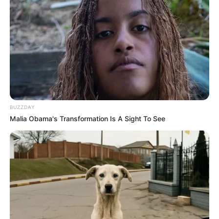
BUZZDAY
Malia Obama's Transformation Is A Sight To See
TULIS KOMENTAR
Alamat email Anda tidak akan dipublikasikan.
Ruas yang wajib ditandai
*