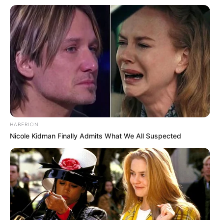
Anti Mainstream, 10 Cara
Membawa Barang Belanjaan
Versi Warga Thailand
HABERION
Nicole Kidman Finally Admits What We All Suspected
Langka Banget! 10 Pose Lucu
Katak yang Bikin Ketawa
Gemes