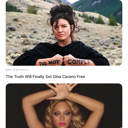
Mengikuti fungsi harian dengan bersikap normal dan
menghindari tidur siang yang panjang.
Tetap mengerjakan tugas dan meninjaunya, menata ulang
kembali tujuan, dan beristirahat sejenak.
Hindari aktivitas di depan layar dalam waktu yang lama seperti
bermain game online dan menonton televisi. Alihkan perhatian
dengan memandang pemandangan atau mengeksplorasi alam.
Setelah mengetahuinya, sekarang kamu bisa menghindari,
BRAINBERRIES
mencegahnya, atau mengatasinya agar tidak berlarut-larut.
The Truth Will Finally Set Gina Carano Free
TAGS
CABIN FEVER
RISIKO KESEHATAN
TERLALU LAMA DI RUMAH