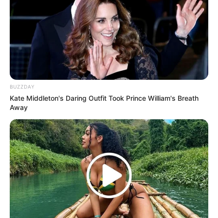
Langka Banget! 10 Pose Lucu
BUZZDAY
Katak yang Bikin Ketawa
Kate Middleton's Daring Outfit Took Prince William's Breath
Gemes
Away
Ambyar! 10 Kalimat Baper
Pakai Bahasa Jawa Ini Bikin