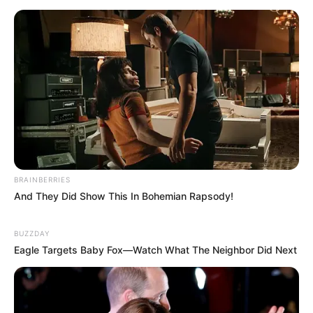
Bikin Ngakak, 10 Potret
Cosplay Murah Pakai Bahan
Seadanya
BRAINBERRIES
And They Did Show This In Bohemian Rapsody!
BUZZDAY
Eagle Targets Baby Fox—Watch What The Neighbor Did Next
Anti Mainstream, 10 Cara
Membawa Barang Belanjaan
Versi Warga Thailand