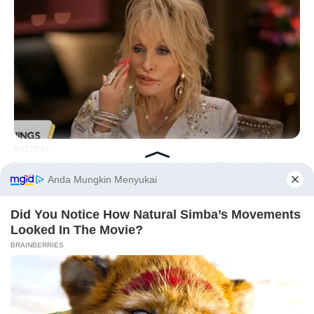
BUZZDAY
We’ve Never Seen Dolly Parton's Hand, And For Good Reason
Before You Go
PRIVACY POLICY
DISCLAIMER
HUBUNGI KAMI
IKLAN