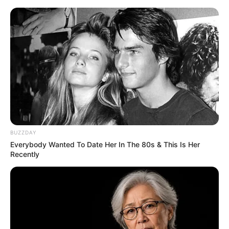
HOME
INSPIRASI
STYLE
FILM &
NGAKAK
QUOTES
HYPE
MORE
SERIES
BUZZDAY
Everybody Wanted To Date Her In The 80s & This Is Her
Recently