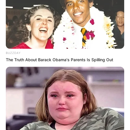
Kesehatan Akibat Terlalu Lama
di Rumah
Penulis:
resti
|
12 April 2024
BUZZDAY
Apa itu
cabin fever
? Istilah tersebut terdengar lebih sering di masa
The Truth About Barack Obama's Parents Is Spilling Out
pandemi seperti sekarang ini.
Cabin fever
terjadi karena isolasi dan
masa karantina yang sengaja diberlakukan untuk mengurangi
penyebaran virus corona.
Akibatnya, orang-orang yang melakukannya lama kelamaan akan
merasa cemas dan stress. Umumnya, hal tersebut ditandai oleh
gejala fisik seperti sulit bangun tidur, lesu, sulit berkonsentrasi,
atau pola makan yang berantakan.
Ada juga gejala mental seperti menurunnya motivasi, putus asa,