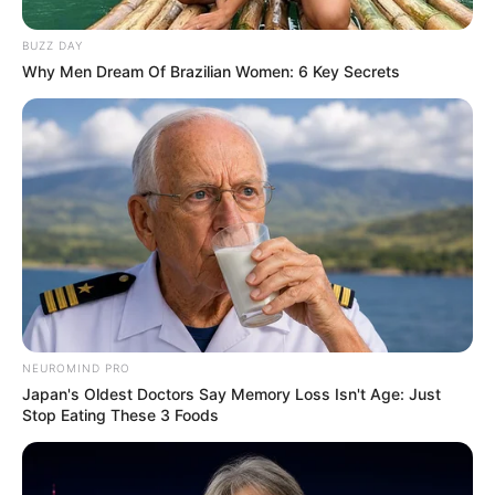
Galau Abis
BUZZ DAY
Why Men Dream Of Brazilian Women: 6 Key Secrets
Fail! 10 Potret Makanan Gagal
Dimasak yang Bikin Kamu
Nggak Selera
NEUROMIND PRO
Japan's Oldest Doctors Say Memory Loss Isn't Age: Just
Stop Eating These 3 Foods
10 Pose Manekin Anti
Mainstream yang Konyol