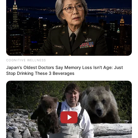
Banget
COGNITIVE WELLNESS
8 Kata Lucu Seputar Malam
Japan's Oldest Doctors Say Memory Loss Isn't Age: Just
Minggu ala Jomblo yang Bikin
Stop Drinking These 3 Beverages
Ngenes
10 Desain Kanopi Tempat