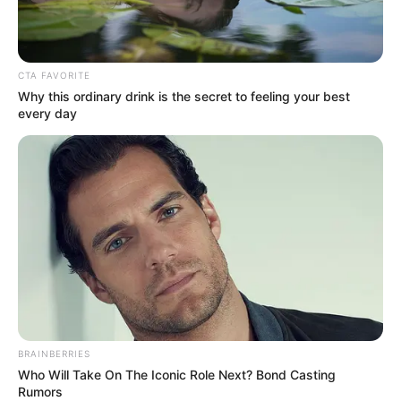
CTA FAVORITE
Why this ordinary drink is the secret to feeling your best
every day
Serem! 9 Chat Ojek Online &
Pelanggan Ini Bikin Auto
BRAINBERRIES
Merinding
Who Will Take On The Iconic Role Next? Bond Casting
Rumors