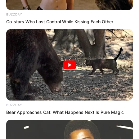
BUZZDAY
Co-stars Who Lost Control While Kissing Each Other
BUZZDAY
Bear Approaches Cat: What Happens Next Is Pure Magic
LIFESTYLE
Mengenal Cabin Fever, Risiko