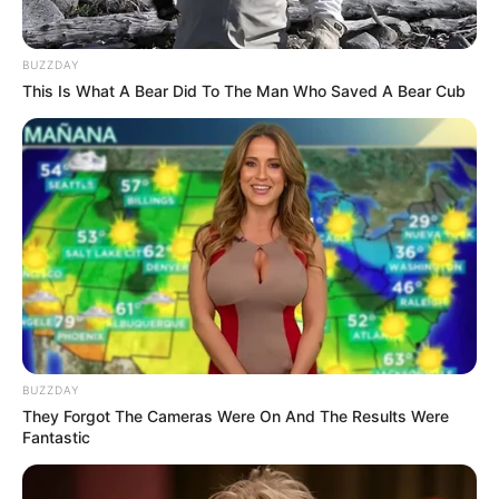
Tidur, Serasa Beristirahat di
Kamar Raja
BUZZDAY
This Is What A Bear Did To The Man Who Saved A Bear Cub
Tampil Lebih Modern, 7 Potret
Hasil Renovasi Rumah Berusia
90 Tahun
BUZZDAY
They Forgot The Cameras Were On And The Results Were
Fantastic